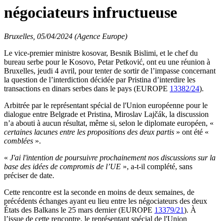
négociateurs infructueuse
Bruxelles, 05/04/2024 (Agence Europe)
Le vice-premier ministre kosovar, Besnik Bislimi, et le chef du
bureau serbe pour le Kosovo, Petar Petković, ont eu une réunion à
Bruxelles, jeudi 4 avril, pour tenter de sortir de l’impasse concernant
la question de l’interdiction décidée par Pristina d’interdire les
transactions en dinars serbes dans le pays (EUROPE
13382/24
).
Arbitrée par le représentant spécial de l'Union européenne pour le
dialogue entre Belgrade et Pristina, Miroslav Lajčák, la discussion
n’a abouti à aucun résultat, même si, selon le diplomate européen, «
certaines lacunes entre les propositions des deux partis
» ont été «
comblées
».
«
J'ai l'intention de poursuivre prochainement nos discussions sur la
base des idées de compromis de l’UE
», a-t-il complété, sans
préciser de date.
Cette rencontre est la seconde en moins de deux semaines, de
précédents échanges ayant eu lieu entre les négociateurs des deux
États des Balkans le 25 mars dernier (EUROPE
13379/21
). À
l’issue de cette rencontre, le représentant spécial de l'Union