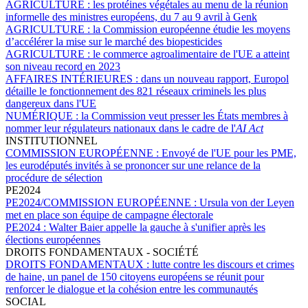
AGRICULTURE :
les protéines végétales au menu de la réunion
informelle des ministres européens, du 7 au 9 avril à Genk
AGRICULTURE :
la Commission européenne étudie les moyens
d’accélérer la mise sur le marché des biopesticides
AGRICULTURE :
le commerce agroalimentaire de l'UE a atteint
son niveau record en 2023
AFFAIRES INTÉRIEURES :
dans un nouveau rapport, Europol
détaille le fonctionnement des 821 réseaux criminels les plus
dangereux dans l'UE
NUMÉRIQUE :
la Commission veut presser les États membres à
nommer leur régulateurs nationaux dans le cadre de l'
AI Act
INSTITUTIONNEL
COMMISSION EUROPÉENNE :
Envoyé de l'UE pour les PME,
les eurodéputés invités à se prononcer sur une relance de la
procédure de sélection
PE2024
PE2024/COMMISSION EUROPÉENNE :
Ursula von der Leyen
met en place son équipe de campagne électorale
PE2024 :
Walter Baier appelle la gauche à s'unifier après les
élections européennes
DROITS FONDAMENTAUX - SOCIÉTÉ
DROITS FONDAMENTAUX :
lutte contre les discours et crimes
de haine, un panel de 150 citoyens européens se réunit pour
renforcer le dialogue et la cohésion entre les communautés
SOCIAL