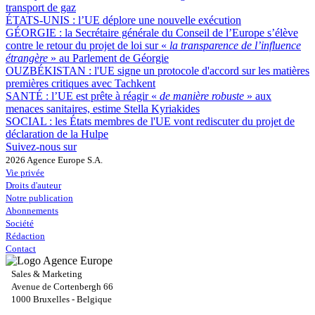
transport de gaz
ÉTATS-UNIS :
l’UE déplore une nouvelle exécution
GÉORGIE :
la Secrétaire générale du Conseil de l’Europe s’élève
contre le retour du projet de loi sur «
la transparence de l’influence
étrangère
» au Parlement de Géorgie
OUZBÉKISTAN :
l'UE signe un protocole d'accord sur les matières
premières critiques avec Tachkent
SANTÉ :
l’UE est prête à réagir «
de manière robuste
» aux
menaces sanitaires, estime Stella Kyriakides
SOCIAL :
les États membres de l'UE vont rediscuter du projet de
déclaration de la Hulpe
Suivez-nous sur
2026 Agence Europe S.A.
Vie privée
Droits d'auteur
Notre publication
Abonnements
Société
Rédaction
Contact
Sales & Marketing
Avenue de Cortenbergh 66
1000 Bruxelles - Belgique