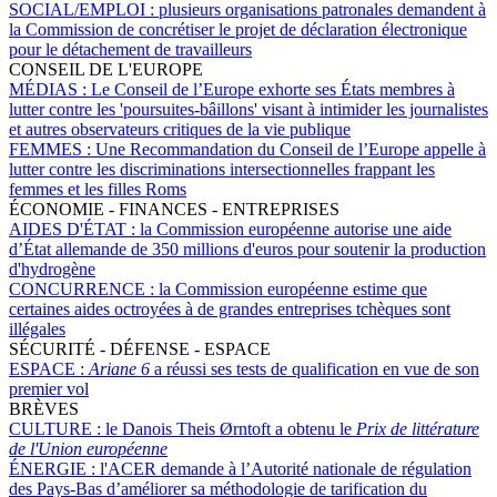
SOCIAL/EMPLOI :
plusieurs organisations patronales demandent à
la Commission de concrétiser le projet de déclaration électronique
pour le détachement de travailleurs
CONSEIL DE L'EUROPE
MÉDIAS :
Le Conseil de l’Europe exhorte ses États membres à
lutter contre les
'poursuites-bâillons'
visant à intimider les journalistes
et autres observateurs critiques de la vie publique
FEMMES :
Une Recommandation du Conseil de l’Europe appelle à
lutter contre les discriminations intersectionnelles frappant les
femmes et les filles Roms
ÉCONOMIE - FINANCES - ENTREPRISES
AIDES D'ÉTAT :
la Commission européenne autorise une aide
d’État allemande de 350 millions d'euros pour soutenir la production
d'hydrogène
CONCURRENCE :
la Commission européenne estime que
certaines aides octroyées à de grandes entreprises tchèques sont
illégales
SÉCURITÉ - DÉFENSE - ESPACE
ESPACE :
Ariane 6
a réussi ses tests de qualification en vue de son
premier vol
BRÈVES
CULTURE :
le Danois Theis Ørntoft a obtenu le
Prix de littérature
de l'Union européenne
ÉNERGIE :
l'ACER demande à l’Autorité nationale de régulation
des Pays-Bas d’améliorer sa méthodologie de tarification du