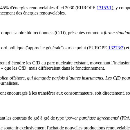
UE de 45% d'énergies renouvelables d’ici 2030 (EUROPE
13153/1
), y compr
ncement des énergies renouvelables.
t compensatoire bidirectionnels (CfD), présentés comme «
forme standar
cord politique ('approche générale') sur ce point (EUROPE
13273/2
) e
nt d’étendre les CfD au parc nucléaire existant, moyennant l’inclusion 
s
» que les CfD, mais différeraient dans le fonctionnement.
éolien
offshore
, qui demande parfois d’autres instruments. Les CfD pourr
rnalistes.
nt encouragés à les transférer aux consommateurs, soit directement, soit
t les contrats de gré à gré de type ‘
power purchase agreements
’ (PPA
 de soutenir exclusivement l'achat de nouvelles productions renouvelable