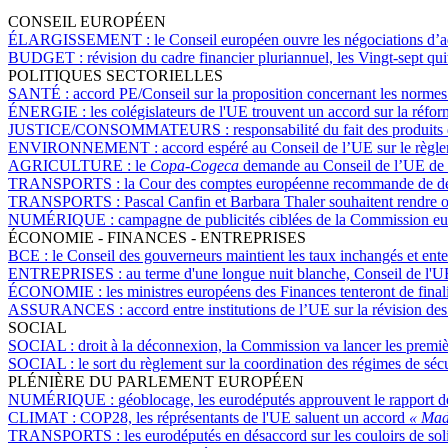
CONSEIL EUROPÉEN
ÉLARGISSEMENT :
le Conseil européen ouvre les négociations d’
BUDGET :
révision du cadre financier pluriannuel, les Vingt-sept qui
POLITIQUES SECTORIELLES
SANTÉ :
accord PE/Conseil sur la proposition concernant les normes 
ÉNERGIE :
les colégislateurs de l'UE trouvent un accord sur la réfor
JUSTICE/CONSOMMATEURS :
responsabilité du fait des produit
ENVIRONNEMENT :
accord espéré au Conseil de l’UE sur le règl
AGRICULTURE :
le
Copa-Cogeca
demande au Conseil de l’UE de cor
TRANSPORTS :
la Cour des comptes européenne recommande de dév
TRANSPORTS :
Pascal Canfin et Barbara Thaler souhaitent rendre ob
NUMÉRIQUE :
campagne de publicités ciblées de la Commission eu
ÉCONOMIE - FINANCES - ENTREPRISES
BCE :
le Conseil des gouverneurs maintient les taux inchangés et ent
ENTREPRISES :
au terme d'une longue nuit blanche, Conseil de l'UE
ÉCONOMIE :
les ministres européens des Finances tenteront de final
ASSURANCES :
accord entre institutions de l’UE sur la révision des
SOCIAL
SOCIAL :
droit à la déconnexion, la Commission va lancer les première
SOCIAL :
le sort du règlement sur la coordination des régimes de séc
PLÉNIÈRE DU PARLEMENT EUROPÉEN
NUMÉRIQUE :
géoblocage, les eurodéputés approuvent le rapport d
CLIMAT :
COP28, les réprésentants de l'UE saluent un accord
« Mad
TRANSPORTS :
les eurodéputés en désaccord sur les couloirs de sol