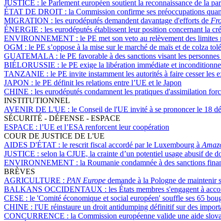
JUSTICE :
le Parlement européen soutient la reconnaissance de la par
ÉTAT DE DROIT :
la Commission confirme ses préoccupations quant à
MIGRATION :
les eurodéputés demandent davantage d'efforts de
Fro
ÉNERGIE :
les eurodéputés établissent leur position concernant la 
ENVIRONNEMENT :
le PE met son veto au relèvement des limites 
OGM :
le PE s’oppose à la mise sur le marché de maïs et de colza tolé
GUATEMALA :
le PE favorable à des sanctions visant les personne
BIÉLORUSSIE :
le PE exige la libération immédiate et inconditionnel
TANZANIE :
le PE invite instamment les autorités à faire cesser le
JAPON :
le PE définit les relations entre l’UE et le Japon
CHINE :
les eurodéputés condamnent les pratiques d'assimilation forcé
INSTITUTIONNEL
AVENIR DE L'UE :
le Conseil de l'UE invité à se prononcer le 18 d
SÉCURITÉ - DÉFENSE - ESPACE
ESPACE :
l’UE et l’ESA renforcent leur coopération
COUR DE JUSTICE DE L'UE
AIDES D'ÉTAT :
le rescrit fiscal accordé par le Luxembourg à
Amaz
JUSTICE :
selon la CJUE, la crainte d’un potentiel usage abusif de d
ENVIRONNEMENT :
la Roumanie condamnée à des sanctions financ
BRÈVES
AGRICULTURE :
PAN Europe
demande à la Pologne de maintenir sa
BALKANS OCCIDENTAUX :
les États membres s'engagent à acc
CESE :
le 'Comité économique et social européen' souffle ses 65 bou
CHINE :
l'UE réinstaure un droit antidumping définitif sur des import
CONCURRENCE :
la Commission européenne valide une aide slovaqu