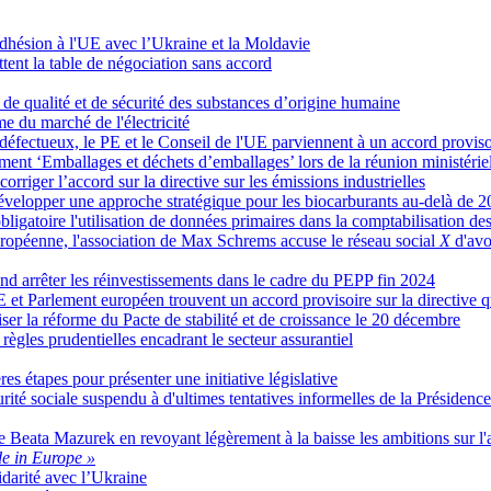
adhésion à l'UE avec l’Ukraine et la Moldavie
ttent la table de négociation sans accord
de qualité et de sécurité des substances d’origine humaine
me du marché de l'électricité
s défectueux, le PE et le Conseil de l'UE parviennent à un accord proviso
ement ‘Emballages et déchets d’emballages’ lors de la réunion ministéri
riger l’accord sur la directive sur les émissions industrielles
elopper une approche stratégique pour les biocarburants au-delà de 
ligatoire l'utilisation de données primaires dans la comptabilisation des
ropéenne, l'association de Max Schrems accuse le réseau social
X
d'avo
end arrêter les réinvestissements dans le cadre du PEPP fin 2024
 et Parlement européen trouvent un accord provisoire sur la directive qu
iser la réforme du Pacte de stabilité et de croissance le 20 décembre
 règles prudentielles encadrant le secteur assurantiel
s étapes pour présenter une initiative législative
urité sociale suspendu à d'ultimes tentatives informelles de la Présiden
e Beata Mazurek en revoyant légèrement à la baisse les ambitions sur l'
e in Europe »
idarité avec l’Ukraine