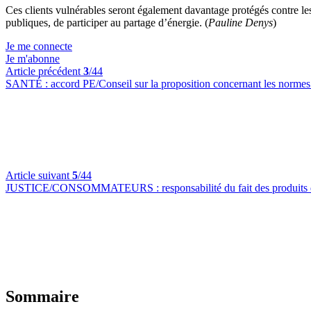
Ces clients vulnérables seront également davantage protégés contre le
publiques, de participer au partage d’énergie. (
Pauline Denys
)
Je me connecte
Je m'abonne
Article précédent
3
/44
SANTÉ :
accord PE/Conseil sur la proposition concernant les normes 
Article suivant
5
/44
JUSTICE/CONSOMMATEURS :
responsabilité du fait des produit
Sommaire