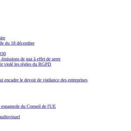
ire
elle du 18 décembre
2030
 émissions de gaz à effet de serre
ir violé les règles du RGPD
i encadre le devoir de vigilance des entreprises
ce espagnole du Conseil de l'UE
audiovisuel