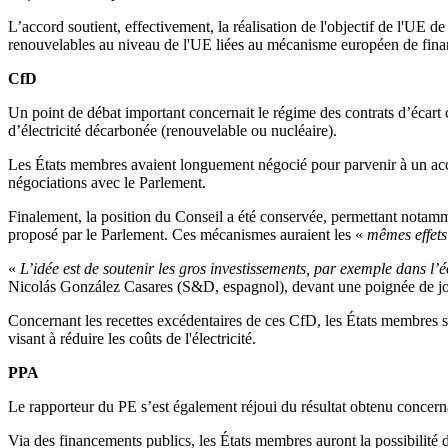
L’accord soutient, effectivement, la réalisation de l'objectif de l'
renouvelables au niveau de l'UE liées au mécanisme européen de fina
CfD
Un point de débat important concernait le régime des contrats d’écar
d’électricité décarbonée (renouvelable ou nucléaire).
Les États membres avaient longuement négocié pour parvenir à un ac
négociations avec le Parlement.
Finalement, la position du Conseil a été conservée, permettant notamme
proposé par le Parlement. Ces mécanismes auraient les «
mêmes effet
«
L’idée est de soutenir les gros investissements, par exemple dans l’
Nicolás González Casares (S&D, espagnol), devant une poignée de jou
Concernant les recettes excédentaires de ces CfD, les États membres so
visant à réduire les coûts de l'électricité.
PPA
Le rapporteur du PE s’est également réjoui du résultat obtenu concernan
Via des financements publics, les États membres auront la possibilité