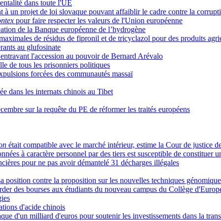
entalité dans toute l'UE
 un projet de loi slovaque pouvant affaiblir le cadre contre la corrupt
ntex
pour faire respecter les valeurs de l'Union européenne
création de la Banque européenne de l’hydrogène
maximales de résidus de fipronil et de tricyclazol pour des produits agri
rants au glufosinate
s entravant l'accession au pouvoir de Bernard Arévalo
le de tous les prisonniers politiques
s expulsions forcées des communautés massaï
e dans les internats chinois au Tibet
écembre sur la requête du PE de réformer les traités européens
on
était compatible avec le marché intérieur, estime la Cour de justice d
onnées à caractère personnel par des tiers est susceptible de constituer
ières pour ne pas avoir démantelé 31 décharges illégales
 position contre la proposition sur les nouvelles techniques génomique
order des bourses aux étudiants du nouveau campus du Collège d'Europe
gies
ations d'acide chinois
e d'un milliard d'euros pour soutenir les investissements dans la trans