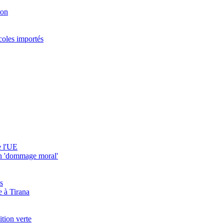
ion
coles importés
e l'UE
 un 'dommage moral'
s
 à Tirana
ition verte