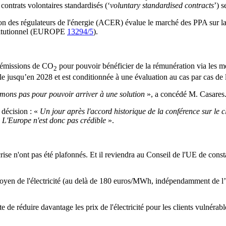
contrats volontaires standardisés (‘
voluntary standardised contracts
’) 
n des régulateurs de l'énergie (ACER) évalue le marché des PPA sur la 
nstitutionnel (EUROPE
13294/5
).
d’émissions de CO
pour pouvoir bénéficier de la rémunération via les 
2
ble jusqu’en 2028 et est conditionnée à une évaluation au cas par cas de
imons pas pour pouvoir arriver à une solution
», a concédé M. Casares
 décision : «
Un jour après l'accord historique de la conférence sur le 
. L'Europe n'est donc pas crédible
».
se n'ont pas été plafonnés. Et il reviendra au Conseil de l'UE de constat
s moyen de l'électricité (au delà de 180 euros/MWh, indépendamment de l’é
e de réduire davantage les prix de l'électricité pour les clients vulnérabl