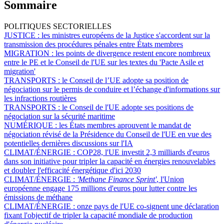
Sommaire
POLITIQUES SECTORIELLES
JUSTICE :
les ministres européens de la Justice s'accordent sur la
transmission des procédures pénales entre États membres
MIGRATION :
les points de divergence restent encore nombreux
entre le PE et le Conseil de l'UE sur les textes du 'Pacte Asile et
migration'
TRANSPORTS :
le Conseil de l’UE adopte sa position de
négociation sur le permis de conduire et l’échange d'informations sur
les infractions routières
TRANSPORTS :
le Conseil de l'UE adopte ses positions de
négociation sur la sécurité maritime
NUMÉRIQUE :
les États membres aprouvent le mandat de
négociation révisé de la Présidence du Conseil de l'UE en vue des
potentielles dernières discussions sur l'IA
CLIMAT/ÉNERGIE :
COP28, l'UE investit 2,3 milliards d'euros
dans son initiative pour tripler la capacité en énergies renouvelables
et doubler l'efficacité énergétique d'ici 2030
CLIMAT/ÉNERGIE :
'Methane Finance Sprint'
, l'Union
européenne engage 175 millions d'euros pour lutter contre les
émissions de méthane
CLIMAT/ÉNERGIE :
onze pays de l'UE co-signent une déclaration
fixant l'objectif de tripler la capacité mondiale de production