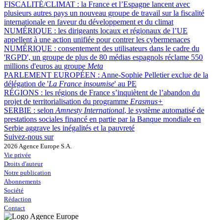
FISCALITÉ/CLIMAT :
la France et l’Espagne lancent avec
plusieurs autres pays un nouveau groupe de travail sur la fiscalité
internationale en faveur du développement et du climat
NUMÉRIQUE :
les dirigeants locaux et régionaux de l’UE
appellent à une action unifiée pour contrer les cybermenaces
NUMÉRIQUE :
consentement des utilisateurs dans le cadre du
'RGPD', un groupe de plus de 80 médias espagnols réclame 550
millions d'euros au groupe
Meta
PARLEMENT EUROPÉEN :
Anne-Sophie Pelletier exclue de la
délégation de '
La France insoumise
' au PE
RÉGIONS :
les régions de France s’inquiètent de l’abandon du
projet de territorialisation du programme
Erasmus+
SERBIE :
selon
Amnesty International
, le système automatisé de
prestations sociales financé en partie par la Banque mondiale en
Serbie aggrave les inégalités et la pauvreté
Suivez-nous sur
2026 Agence Europe S.A.
Vie privée
Droits d'auteur
Notre publication
Abonnements
Société
Rédaction
Contact