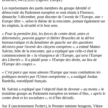
Les représentants des partis membres du groupe
Identité et
démocratie
du Parlement européen se sont réunis à Florence,
dimanche 3 décembre, pour discuter de l’avenir de l’Europe, une «
Europe libre
»
, selon le thème de la rencontre, portant également sur
les emplois, la sécurité et le bon sens.
«
Pour la première fois, les forces de centre droit, unies et
déterminées, peuvent gagner et libérer Bruxelles de la dérive
bureaucratique et du fanatisme de gauche sur des questions
décisives pour l'avenir des citoyens européens »
, a estimé Matteo
Salvini, hôte de la rencontre, qui a expliqué que celle-ci était le
commencement de
« la résurgence de l’Europe, qui sera l’Europe
des Libertés »
.
Il a plaidé pour
«
l'Europe des droits, au lieu de
l'Europe des coupes ».
« C'est parce que nous aimons l'Europe que nous combattons les
politiques menées par l'Union européenne »
, a souligné Jordan
Bardella, eurodéputé français.
M. Salvini a expliqué que l’objectif était de devenir
« au moins »
le
troisième groupe au Parlement européen en termes d’élus,
«
après le
centre droit et les socialistes
»
, et d’être décisifs.
Sur
X
(anciennement
Twitter
), le Premier ministre hongrois, Viktor