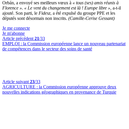
Orbán, a envoyé ses meilleurs vœux à
« tous (ses)
amis réunis à
Florence ». « Le vent du changement est là ! Europe libre »,
a-t-il
ajouté. Son parti, le
Fidesz
,
a été expulsé du groupe PPE et les
députés sont désormais non inscrits.
(Camille-Cerise Gessant)
Je me connecte
Je m'abonne
Article précédent
21
/33
EMPLOI :
la Commission européenne lance un nouveau partenariat
de compétences dans le secteur des soins de santé
Article suivant
23
/33
AGRICULTURE :
la Commission européenne approuve deux
nouvelles indications géographiques en provenance de Turquie