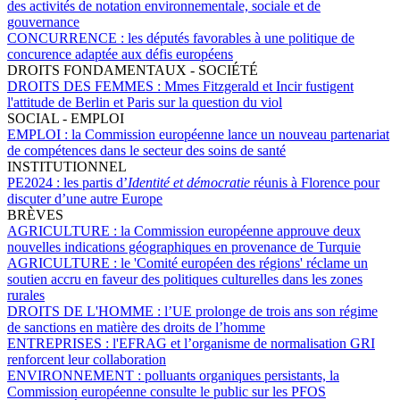
des activités de notation environnementale, sociale et de
gouvernance
CONCURRENCE :
les députés favorables à une politique de
concurence adaptée aux défis européens
DROITS FONDAMENTAUX - SOCIÉTÉ
DROITS DES FEMMES :
Mmes Fitzgerald et Incir fustigent
l'attitude de Berlin et Paris sur la question du viol
SOCIAL - EMPLOI
EMPLOI :
la Commission européenne lance un nouveau partenariat
de compétences dans le secteur des soins de santé
INSTITUTIONNEL
PE2024 :
les partis d’
Identité et démocratie
réunis à Florence pour
discuter d’une autre Europe
BRÈVES
AGRICULTURE :
la Commission européenne approuve deux
nouvelles indications géographiques en provenance de Turquie
AGRICULTURE :
le 'Comité européen des régions' réclame un
soutien accru en faveur des politiques culturelles dans les zones
rurales
DROITS DE L'HOMME :
l’UE prolonge de trois ans son régime
de sanctions en matière des droits de l’homme
ENTREPRISES :
l'EFRAG et l’organisme de normalisation GRI
renforcent leur collaboration
ENVIRONNEMENT :
polluants organiques persistants, la
Commission européenne consulte le public sur les PFOS