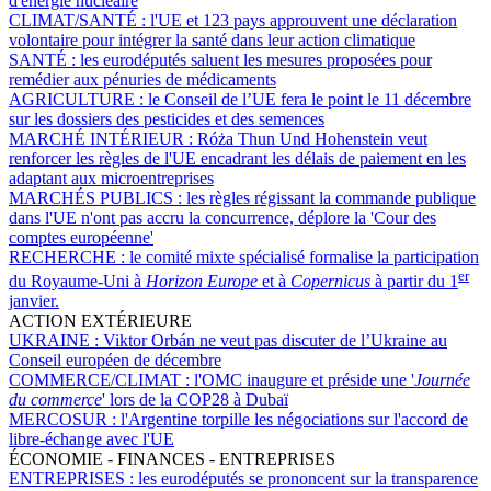
d'énergie nucléaire
CLIMAT/SANTÉ :
l'UE et 123 pays approuvent une déclaration
volontaire pour intégrer la santé dans leur action climatique
SANTÉ :
les eurodéputés saluent les mesures proposées pour
remédier aux pénuries de médicaments
AGRICULTURE :
le Conseil de l’UE fera le point le 11 décembre
sur les dossiers des pesticides et des semences
MARCHÉ INTÉRIEUR :
Róża Thun Und Hohenstein veut
renforcer les règles de l'UE encadrant les délais de paiement en les
adaptant aux microentreprises
MARCHÉS PUBLICS :
les règles régissant la commande publique
dans l'UE n'ont pas accru la concurrence, déplore la 'Cour des
comptes européenne'
RECHERCHE :
le comité mixte spécialisé formalise la participation
er
du Royaume-Uni à
Horizon Europe
et à
Copernicus
à partir du 1
janvier.
ACTION EXTÉRIEURE
UKRAINE :
Viktor Orbán ne veut pas discuter de l’Ukraine au
Conseil européen de décembre
COMMERCE/CLIMAT :
l'OMC inaugure et préside une '
Journée
du commerce
' lors de la COP28 à Dubaï
MERCOSUR :
l'Argentine torpille les négociations sur l'accord de
libre-échange avec l'UE
ÉCONOMIE - FINANCES - ENTREPRISES
ENTREPRISES :
les eurodéputés se prononcent sur la transparence