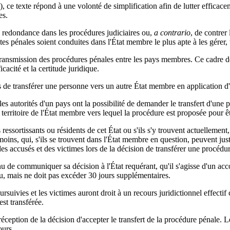
), ce texte répond à une volonté de simplification afin de lutter efficace
es.
de redondance dans les procédures judiciaires ou,
a contrario
, de contrer
ites pénales soient conduites dans l'État membre le plus apte à les gérer, 
 transmission des procédures pénales entre les pays membres. Ce cadre 
cacité et la certitude juridique.
fus de transférer une personne vers un autre État membre en application 
es autorités d'un pays ont la possibilité de demander le transfert d'une p
e territoire de l'État membre vers lequel la procédure est proposée pour êt
ssortissants ou résidents de cet État ou s'ils s'y trouvent actuellement, 
moins, qui, s'ils se trouvent dans l'État membre en question, peuvent jus
es accusés et des victimes lors de la décision de transférer une procédur
enu de communiquer sa décision à l'État requérant, qu'il s'agisse d'un a
u, mais ne doit pas excéder 30 jours supplémentaires.
suivies et les victimes auront droit à un recours juridictionnel effectif c
st transférée.
éception de la décision d'accepter le transfert de la procédure pénale. L
ours.