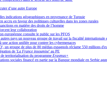
cuter d’une autre Europe
es indications géographiques en provenance de Turquie
n accru en faveur des politiques culturelles dans les zones rurales
sanctions en matière des droits de l’homme
rcent leur collaboration
ion européenne consulte le public sur les PFOS
 autres pays un nouveau groupe de travail sur la fiscalité international
 à une action unifiée pour contrer les cybermenaces
PD', un groupe de plus de 80 médias espagnols réclame 550 millions d'
égation de '
La France insoumise
' au PE
t de territorialisation du programme
Erasmus+
tations sociales financé en partie par la Banque mondiale en Serbie aggra