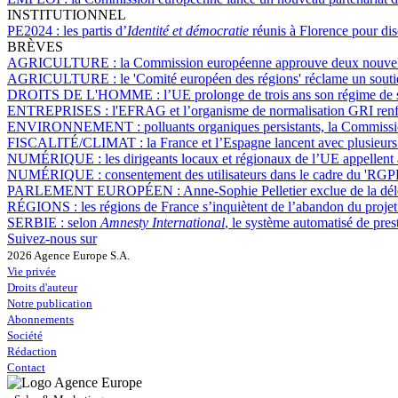
INSTITUTIONNEL
PE2024 :
les partis d’
Identité et démocratie
réunis à Florence pour dis
BRÈVES
AGRICULTURE :
la Commission européenne approuve deux nouvell
AGRICULTURE :
le 'Comité européen des régions' réclame un soutie
DROITS DE L'HOMME :
l’UE prolonge de trois ans son régime de 
ENTREPRISES :
l'EFRAG et l’organisme de normalisation GRI renfo
ENVIRONNEMENT :
polluants organiques persistants, la Commiss
FISCALITÉ/CLIMAT :
la France et l’Espagne lancent avec plusieurs
NUMÉRIQUE :
les dirigeants locaux et régionaux de l’UE appellent
NUMÉRIQUE :
consentement des utilisateurs dans le cadre du 'RG
PARLEMENT EUROPÉEN :
Anne-Sophie Pelletier exclue de la dél
RÉGIONS :
les régions de France s’inquiètent de l’abandon du proje
SERBIE :
selon
Amnesty International
, le système automatisé de pres
Suivez-nous sur
2026 Agence Europe S.A.
Vie privée
Droits d'auteur
Notre publication
Abonnements
Société
Rédaction
Contact