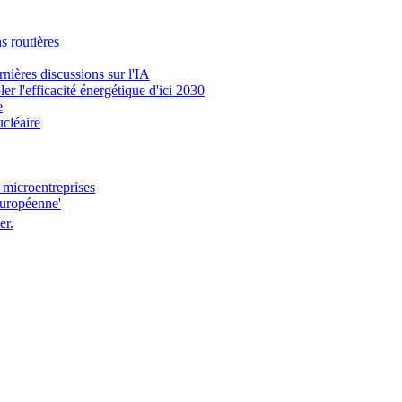
s routières
nières discussions sur l'IA
er l'efficacité énergétique d'ici 2030
e
ucléaire
 microentreprises
européenne'
er.