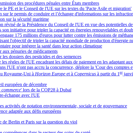
ransmission des procédures pénales entre États membres
 le PE et le Conseil de l'UE sur les textes du 'Pacte Asile et migration'
 sur le permis de conduire et l’échange d'informations sur les infraction
on sur la sécurité maritime
 révisé de la Présidence du Conseil de l'UE en vue des potentielles der
son initiative pour tripler la capacité en énergies renouvelables et doubl
engage 175 millions d'euros pour lutter contre les émissions de méthan
xant l'objectif de tripler la capacité mondiale de production d'énergie n
taire pour intégrer la santé dans leur action climatique
er aux pénuries de médicaments
r les dossiers des pesticides et des semences
es règles de l'UE encadrant les délais de paiement en les adaptant aux
ans l'UE n'ont pas accru la concurrence, déplore la 'Cour des comptes 
er
on du Royaume-Uni à
Horizon Europe
et à
Copernicus
à partir du 1
janvi
seil européen de décembre
u commerce
' lors de la COP28 à Dubaï
ibre-échange avec l'UE
es activités de notation environnementale, sociale et de gouvernance
rence adaptée aux défis européens
e de Berlin et Paris sur la question du viol
 compétences dans le secteur des soins de santé