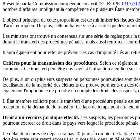
Présenté par la Commission européenne en avril (EUROPE
13157/12
nombre d’affaires impliquant la compétence de plusieurs États membr
L'objectif principal de cette proposition est de minimiser les risques 
d'arrêt européen. De plus, cette initiative vise à assurer que les poursu
Les ministres ont trouvé un consensus sur une série de règles pour la
durant le transfert des procédures pénales, mais aussi renforcer leur effi
Il aura également pour effet de prévenir les cas d'impunité liés au re
Critères pour la transmission des procédures.
Selon ce règlement, l
communs. Ce transfert peut être envisagé si l'infraction a eu lieu sur l
De plus, si un ou plusieurs suspects ou personnes poursuivies sont des re
localisation de la majorité des éléments de preuve pertinents ou des té
également l'importance de prendre en compte les droits des suspects, d
L'État membre sollicité pour le transfert d'une procédure pénale est t
réception de la demande de transfert. Ce laps de temps peut être étend
Droit à un recours juridique effectif.
Les suspects, les personnes pour
pourront exercer ce droit dans le pays vers lequel la procédure pénale e
Le délai de recours ne dépassera pas 20 jours à compter de la date de r
doit être prise sans retard excessif et, si possible, dans un délai de 60 j