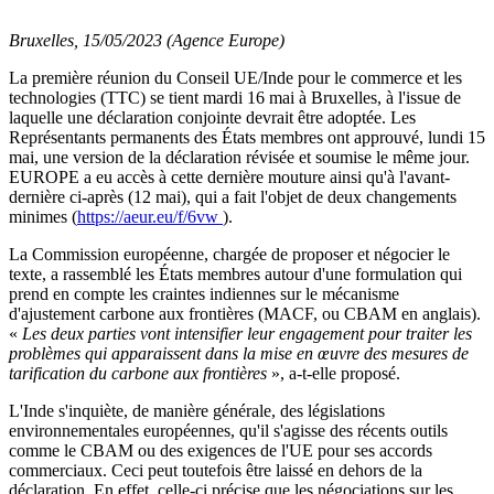
Bruxelles, 15/05/2023 (Agence Europe)
La première réunion du Conseil UE/Inde pour le commerce et les
technologies (TTC) se tient mardi 16 mai à Bruxelles, à l'issue de
laquelle une déclaration conjointe devrait être adoptée. Les
Représentants permanents des États membres ont approuvé, lundi 15
mai, une version de la déclaration révisée et soumise le même jour.
EUROPE a eu accès à cette dernière mouture ainsi qu'à l'avant-
dernière ci-après (12 mai), qui a fait l'objet de deux changements
minimes (
https://aeur.eu/f/6vw
).
La Commission européenne, chargée de proposer et négocier le
texte, a rassemblé les États membres autour d'une formulation qui
prend en compte les craintes indiennes sur le mécanisme
d'ajustement carbone aux frontières (MACF, ou CBAM en anglais).
«
Les deux parties vont intensifier leur engagement pour traiter les
problèmes qui apparaissent dans la mise en œuvre des mesures de
tarification du carbone aux frontières
», a-t-elle proposé.
L'Inde s'inquiète, de manière générale, des législations
environnementales européennes, qu'il s'agisse des récents outils
comme le CBAM ou des exigences de l'UE pour ses accords
commerciaux. Ceci peut toutefois être laissé en dehors de la
déclaration. En effet, celle-ci précise que les négociations sur les