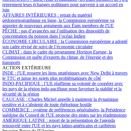
reprennent leurs échanges politiques pour parvenir à un accord en
juin
AFFAIRES INTÉRIEURES :
retrait du matériel
pédopornographique en ligne, la Commission européenne va
apporter de nouveaux arguments aux États membres de l'UE
PÊCHE :
pas d’avancées sur l’utilisation des dispositifs de
concentration du poisson dans l’océan Indien
ÉCONOMIE CIRCULAIRE :
la Commission européenne a adopté
son cadre révisé de suivi de l’économie circulaire
CLIMAT :
dans le cadre du programme
Horizon Europe
, la
Commission en quête d'experts du climat, de l'énergie et des
transports
ACTION EXTÉRIEURE
INDE :
l'UE resserre les liens stratégiques avec New Delhi à travers
le TTC et laisse les sujets plus problématiques de côté
INDO-PACIFIQUE :
l’UE réaffirme sa volonté de coopérer avec
les pays de la région indo-pacifique pour favoriser la stablité et la
sécurité de la région
CAUCASE :
Charles Michel appelle à maintenir la dynamique
positive et à s’abstenir de toute rhétorique hostile
COMMERCE :
système de préférences généralisées, la Présidence
suédoise du Conseil de l'UE propose des pistes sur les réadmissions
AMÉRIQUE LATINE :
report de la présentation de l'agenda
renouvelé entre l'UE et les pays latino-américains et caribéens
Invasion Russe de l'Ukraine