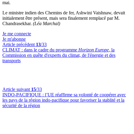
mai.
Le ministre indien des Chemins de fer, Ashwini Vaishnaw, devait
initialement être présent, mais sera finalement remplacé par M.
Chandrasekhar.
(Léa Marchal)
Je me connecte
Je m'abonne
Article précédent
13
/33
CLIMAT :
dans le cadre du programme
Horizon Europe
, la
Commission en quête d'experts du climat, de l'énergie et des
transports
Article suivant
15
/33
INDO-PACIFIQUE :
l’UE réaffirme sa volonté de coopérer avec
les pays de la région indo-pacifique pour favoriser la stablité et la
sécurité de la région