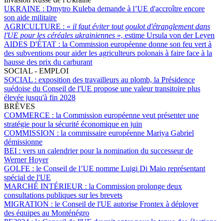
UKRAINE :
Dmytro Kuleba demande à l’UE d'accroître encore
son aide militaire
AGRICULTURE :
«
il faut éviter tout goulot d'étranglement dans
l'UE pour les céréales ukrainiennes
», estime Ursula von der Leyen
AIDES D'ÉTAT :
la Commission européenne donne son feu vert à
des subventions pour aider les agriculteurs polonais à faire face à la
hausse des prix du carburant
SOCIAL - EMPLOI
SOCIAL :
exposition des travailleurs au plomb, la Présidence
suédoise du Conseil de l'UE propose une valeur transitoire plus
élevée jusqu'à fin 2028
BRÈVES
COMMERCE :
la Commission européenne veut présenter une
stratégie pour la sécurité économique en juin
COMMISSION :
la commissaire européenne Mariya Gabriel
démissionne
BEI :
vers un calendrier pour la nomination du successeur de
Werner Hoyer
GOLFE :
le Conseil de l’UE nomme Luigi Di Maio représentant
spécial de l'UE
MARCHÉ INTÉRIEUR :
la Commission prolonge deux
consultations publiques sur les brevets
MIGRATION :
le Conseil de l'UE autorise Frontex à déployer
des équipes au Monténégro