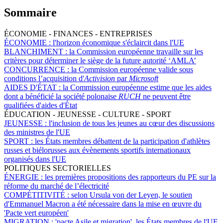
Sommaire
ÉCONOMIE - FINANCES - ENTREPRISES
ÉCONOMIE :
l'horizon économique s'éclaircit dans l'UE
BLANCHIMENT :
la Commission européenne travaille sur les
critères pour déterminer le siège de la future autorité ‘AMLA’
CONCURRENCE :
la Commission européenne valide sous
conditions l’acquisition d'
Activision
par
Microsoft
AIDES D'ÉTAT :
la Commission européenne estime que les aides
dont a bénéficié la société polonaise
RUCH
ne peuvent être
qualifiées d'aides d'État
ÉDUCATION - JEUNESSE - CULTURE - SPORT
JEUNESSE :
l'inclusion de tous les jeunes au cœur des discussions
des ministres de l'UE
SPORT :
les États membres débattent de la participation d'athlètes
russes et biélorusses aux évènements sportifs internationaux
organisés dans l'UE
POLITIQUES SECTORIELLES
ÉNERGIE :
les premières propositions des rapporteurs du PE sur la
réforme du marché de l’électricité
COMPÉTITIVITÉ :
selon Ursula von der Leyen, le soutien
d'Emmanuel Macron a été nécessaire dans la mise en œuvre du
'Pacte vert européen'
MIGRATION :
'pacte Asile et migration', les États membres de l'UE