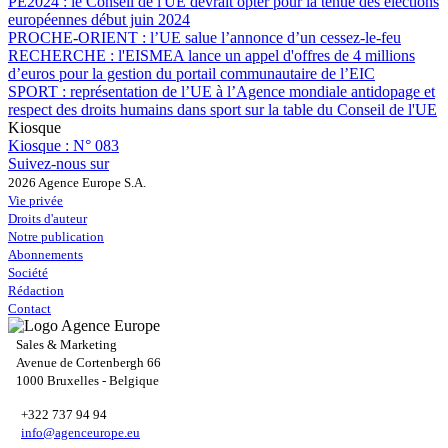
PE2024 :
le Conseil de l'UE devrait opter pour la tenue des élections
européennes début juin 2024
PROCHE-ORIENT :
l’UE salue l’annonce d’un cessez-le-feu
RECHERCHE :
l'EISMEA lance un appel d'offres de 4 millions
d’euros pour la gestion du portail communautaire de l’EIC
SPORT :
représentation de l’UE à l’Agence mondiale antidopage et
respect des droits humains dans sport sur la table du Conseil de l'UE
Kiosque
Kiosque :
N° 083
Suivez-nous sur
2026 Agence Europe S.A.
Vie privée
Droits d'auteur
Notre publication
Abonnements
Société
Rédaction
Contact
Sales & Marketing
Avenue de Cortenbergh 66
1000 Bruxelles - Belgique
+322 737 94 94
info@agenceurope.eu