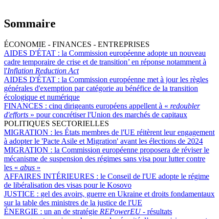
Sommaire
ÉCONOMIE - FINANCES - ENTREPRISES
AIDES D'ÉTAT :
la Commission européenne adopte un nouveau
cadre temporaire de crise et de transition’ en réponse notamment à
l'
Inflation Reduction Act
AIDES D'ÉTAT :
la Commission européenne met à jour les règles
générales d'exemption par catégorie au bénéfice de la transition
écologique et numérique
FINANCES :
cinq dirigeants européens appellent à «
redoubler
d'efforts
» pour concrétiser l'Union des marchés de capitaux
POLITIQUES SECTORIELLES
MIGRATION :
les États membres de l'UE réitèrent leur engagement
à adopter le 'Pacte Asile et Migration' avant les élections de 2024
MIGRATION :
la Commission européenne proposera de réviser le
mécanisme de suspension des régimes sans visa pour lutter contre
les «
abus
»
AFFAIRES INTÉRIEURES :
le Conseil de l'UE adopte le régime
de libéralisation des visas pour le Kosovo
JUSTICE :
gel des avoirs, guerre en Ukraine et droits fondamentaux
sur la table des ministres de la justice de l'UE
ÉNERGIE :
un an de stratégie
REPowerEU
- résultats