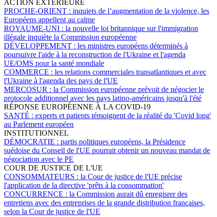
ACTION EXTÉRIEURE
PROCHE-ORIENT :
inquiets de l’augmentation de la violence, les
Européens appellent au calme
ROYAUME-UNI :
la nouvelle loi britannique sur l'immigration
illégale inquiète la Commission européenne
DÉVELOPPEMENT :
les ministres européens déterminés à
poursuivre l'aide à la reconstruction de l'Ukraine et l'agenda
UE/OMS pour la santé mondiale
COMMERCE :
les relations commerciales transatlantiques et avec
l'Ukraine à l'agenda des pays de l'UE
MERCOSUR :
la Commission européenne prévoit de négocier le
protocole additionnel avec les pays latino-américains jusqu'à l'été
RÉPONSE EUROPÉENNE À LA COVID-19
SANTÉ :
experts et patients témoignent de la réalité du 'Covid long'
au Parlement européen
INSTITUTIONNEL
DÉMOCRATIE :
partis politiques européens, la Présidence
suédoise du Conseil de l'UE pourrait obtenir un nouveau mandat de
négociation avec le PE
COUR DE JUSTICE DE L'UE
CONSOMMATEURS :
la Cour de justice de l'UE précise
l'application de la directive 'prêts à la consommation'
CONCURRENCE :
la Commission aurait dû enregisrer des
entretiens avec des entreprises de la grande distribution françaises,
selon la Cour de justice de l'UE