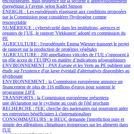
encourageants, mais prudence sur la sécurité d’approvisionnement
énergétique à l’avenir, selon Kadri Simson
ÉNERGIE :
Les eurodéputés réagissent aux conditions proposées
par la Commission pour considérer l'hydrogène comme
renouvelable
NUMÉRIQUE :
cybersécurité dans les institutions, agences et
organes de l’UE, le rapport 'Virkkunen' adopté en commission du
PE
AGRICULTURE :
l'eurodéputée Emma Wiesner transmet le projet
de rapport sur la production de protéines végétales
AGRICULTURE :
200 appellations viticoles de l’UE s’opposent à
un rôle accru de l’EUIPO en matière d’indications géographiques
ENVIRONNEMENT :
PAN Europe
et les Verts au PE publient une
étude sur l'existence d'un large éventail d'alternatives disponibles au
glyphosate
ENVIRONNEMENT :
la Commission européenne annonce un
financement de plus de 116 millions d'euros pour soutenir le
programme
LIFE
TRANSPORTS :
la Commission européenne présentera
une déclaration sur le cyclisme au cours de l'été prochain
RECHERCHE :
l'EIC cherche des partenaires qui pourraient aider
ses entreprises bénéficiaires à s'internationaliser
CONSOMMATEURS :
le BEUC demande l'interdiction pure et
simple des allégations climatiques trompeuses sur les aliments dans
l'UE