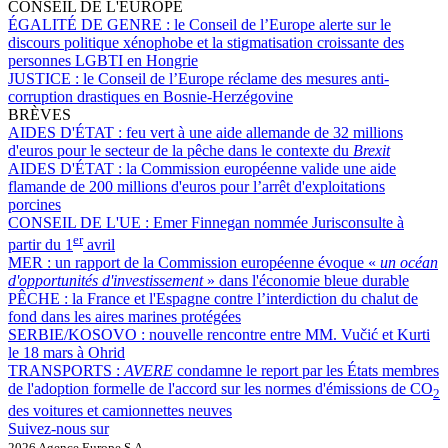
CONSEIL DE L'EUROPE
ÉGALITÉ DE GENRE :
le Conseil de l’Europe alerte sur le
discours politique xénophobe et la stigmatisation croissante des
personnes LGBTI en Hongrie
JUSTICE :
le Conseil de l’Europe réclame des mesures anti-
corruption drastiques en Bosnie-Herzégovine
BRÈVES
AIDES D'ÉTAT :
feu vert à une aide allemande de 32 millions
d'euros pour le secteur de la pêche dans le contexte du
Brexit
AIDES D'ÉTAT :
la Commission européenne valide une aide
flamande de 200 millions d'euros pour l’arrêt d'exploitations
porcines
CONSEIL DE L'UE :
Emer Finnegan nommée Jurisconsulte à
er
partir du 1
avril
MER :
un rapport de la Commission européenne évoque «
un océan
d'opportunités d'investissement
» dans l'économie bleue durable
PÊCHE :
la France et l'Espagne contre l’interdiction du chalut de
fond dans les aires marines protégées
SERBIE/KOSOVO :
nouvelle rencontre entre MM. Vučić et Kurti
le 18 mars à Ohrid
TRANSPORTS :
AVERE
condamne le report par les États membres
de l'adoption formelle de l'accord sur les normes d'émissions de CO
2
des voitures et camionnettes neuves
Suivez-nous sur
2026 Agence Europe S.A.