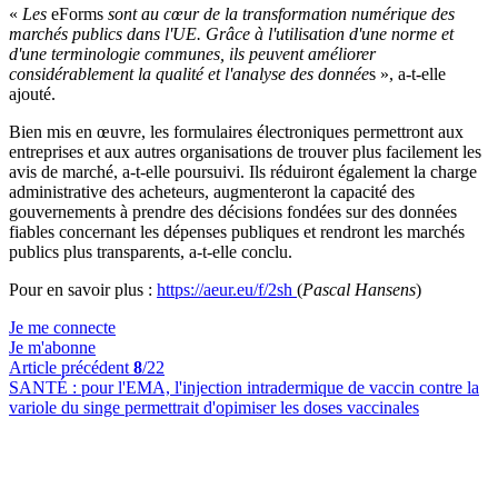
«
Les
eForms
sont au cœur de la transformation numérique des
marchés publics dans l'UE. Grâce à l'utilisation d'une norme et
d'une terminologie communes, ils peuvent améliorer
considérablement la qualité et l'analyse des donnée
s », a-t-elle
ajouté.
Bien mis en œuvre, les formulaires électroniques permettront aux
entreprises et aux autres organisations de trouver plus facilement les
avis de marché, a-t-elle poursuivi. Ils réduiront également la charge
administrative des acheteurs, augmenteront la capacité des
gouvernements à prendre des décisions fondées sur des données
fiables concernant les dépenses publiques et rendront les marchés
publics plus transparents, a-t-elle conclu.
Pour en savoir plus :
https://aeur.eu/f/2sh
(
Pascal Hansens
)
Je me connecte
Je m'abonne
Article précédent
8
/22
SANTÉ :
pour l'EMA, l'injection intradermique de vaccin contre la
variole du singe permettrait d'opimiser les doses vaccinales