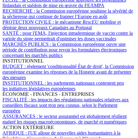
finlandais et suédois de mise en œuvre du FEAMPA
RECHERCHE :
la Commission européenne souligne la sévérité de
la sècheresse qui continue de frapper l’Europe en août
PROTECTION CIVILE :
le mécanisme
RescEU
mobilise et
déploie deux nouveaux Canadairs au Portugal
SANTÉ :
pour l'EMA, l'injection intradermique de vaccin contre la
variole du singe permettrait d'opimiser les doses vaccinales
MARCHÉS PUBLICS :
la Commission européenne ouvre une
période de contribution pour revoir les formulaires électroniques
concernant les marchés publics
INSTITUTIONNEL
BUDGET :
règlement 'conditionnalité État de droit', la Commission
européenne examine les réponses de la Hongrie avant de présenter
des mesures
INSTITUTIONNEL :
les parlements nationaux contestent peu
les initiatives législatives européennes
ÉCONOMIE - FINANCES - ENTREPRISES
FISCALITÉ :
les impacts des régulations nationales relatives aux
conseillers fiscaux sont trop peu connus, selon le Parlement
européen
ASSURANCES :
le secteur assurantiel est globalement résilient
malgré les risques macroéconomiques, de marché et numériques
ACTION EXTÉRIEURE
AFRIQUE :
l'UE alloue de nouvelles aides humanitaires à la