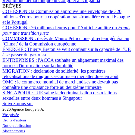
République démocratique du Congo et à l'Ouganda
BRÈVES
COHÉSION :
la Commission approuve une enveloppe de 320
millions d'euros pour la coopération transfrontalière entre l'Espagne
et le Portugal
COHÉSION :
76 millions d'euros pour l'Autriche au titre du
Fonds
pour une transition juste
COMMISSION :
décès de Mauro Petriccione, directeur général au
‘Climat’ de la Commission européenne
ÉNERGIE :
Thierry Breton se veut confiant sur la capacité de l’UE
à se passer du gaz russe
ENTREPRISES :
l'ACCA souhaite un alignement maximal des
normes d'information sur la durabilité
MIGRATION :
déclaration de solidarité, les premières
relocalisations de migrants secourus en mer attendues en août
OMC :
le commerce mondial de marchandises ne devrait pas
connaître une croissance forte au deuxième trimestre
SINGAPOUR :
l'UE salue la décriminalisation des relations
sexuelles entre deux hommes à Singapour
Suivez-nous sur
2026 Agence Europe S.A.
Vie privée
Droits d'auteur
Notre publication
Abonnements