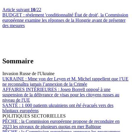
Article suivant
10
/22
BUDGET :
règlement 'conditionnalité État de droit', la Commission
européenne examine les réponses de la Hongrie avant de présenter
des mesures
Sommaire
Invasion Russe de l'Ukraine
UKRAINE :
Mme von der Leyen et M. Michel rappellent que l’UE
ne reconnaîtra jamais l’annexion de la Crimée
AFFAIRES INTÉRIEURES :
Josep Borrell opposé à une
suspension de la délivrance de visas pour les citoyens russes au
niveau de l'UE
SANTÉ :
1 000 patients ukrainiens ont été évacués vers des
hôpitaux européens
POLITIQUES SECTORIELLES
PÊCHE :
la Commission européenne propose de reconduire en
2023 les niveaux de plusieurs quotas en mer Baltique
PÊCHE :
la Commission européenne approuve les programmes