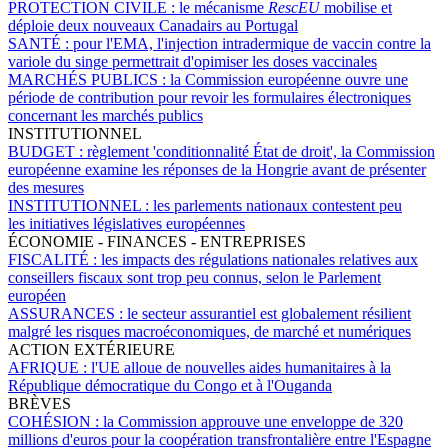
PROTECTION CIVILE :
le mécanisme
RescEU
mobilise et
déploie deux nouveaux Canadairs au Portugal
SANTÉ :
pour l'EMA, l'injection intradermique de vaccin contre la
variole du singe permettrait d'opimiser les doses vaccinales
MARCHÉS PUBLICS :
la Commission européenne ouvre une
période de contribution pour revoir les formulaires électroniques
concernant les marchés publics
INSTITUTIONNEL
BUDGET :
règlement 'conditionnalité État de droit', la Commission
européenne examine les réponses de la Hongrie avant de présenter
des mesures
INSTITUTIONNEL :
les parlements nationaux contestent peu
les initiatives législatives européennes
ÉCONOMIE - FINANCES - ENTREPRISES
FISCALITÉ :
les impacts des régulations nationales relatives aux
conseillers fiscaux sont trop peu connus, selon le Parlement
européen
ASSURANCES :
le secteur assurantiel est globalement résilient
malgré les risques macroéconomiques, de marché et numériques
ACTION EXTÉRIEURE
AFRIQUE :
l'UE alloue de nouvelles aides humanitaires à la
République démocratique du Congo et à l'Ouganda
BRÈVES
COHÉSION :
la Commission approuve une enveloppe de 320
millions d'euros pour la coopération transfrontalière entre l'Espagne