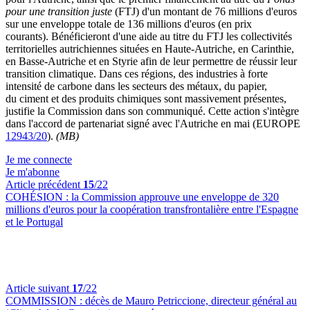
pour une transition juste
(FTJ) d'un montant de 76 millions d'euros
sur une enveloppe totale de 136 millions d'euros (en prix
courants). Bénéficieront d'une aide au titre du FTJ les collectivités
territorielles autrichiennes situées en Haute-Autriche, en Carinthie,
en Basse-Autriche et en Styrie afin de leur permettre de réussir leur
transition climatique. Dans ces régions, des industries à forte
intensité de carbone dans les secteurs des métaux, du papier,
du ciment et des produits chimiques sont massivement présentes,
justifie la Commission dans son communiqué. Cette action s'intègre
dans l'accord de partenariat signé avec l'Autriche en mai (EUROPE
12943/20
).
(MB)
Je me connecte
Je m'abonne
Article précédent
15
/22
COHÉSION :
la Commission approuve une enveloppe de 320
millions d'euros pour la coopération transfrontalière entre l'Espagne
et le Portugal
Article suivant
17
/22
COMMISSION :
décès de Mauro Petriccione, directeur général au