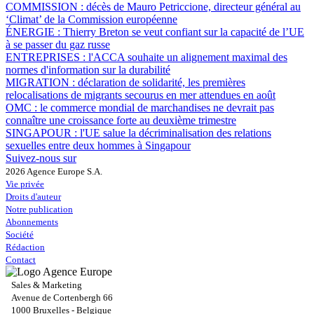
COMMISSION :
décès de Mauro Petriccione, directeur général au
‘Climat’ de la Commission européenne
ÉNERGIE :
Thierry Breton se veut confiant sur la capacité de l’UE
à se passer du gaz russe
ENTREPRISES :
l'ACCA souhaite un alignement maximal des
normes d'information sur la durabilité
MIGRATION :
déclaration de solidarité, les premières
relocalisations de migrants secourus en mer attendues en août
OMC :
le commerce mondial de marchandises ne devrait pas
connaître une croissance forte au deuxième trimestre
SINGAPOUR :
l'UE salue la décriminalisation des relations
sexuelles entre deux hommes à Singapour
Suivez-nous sur
2026 Agence Europe S.A.
Vie privée
Droits d'auteur
Notre publication
Abonnements
Société
Rédaction
Contact
Sales & Marketing
Avenue de Cortenbergh 66
1000 Bruxelles - Belgique