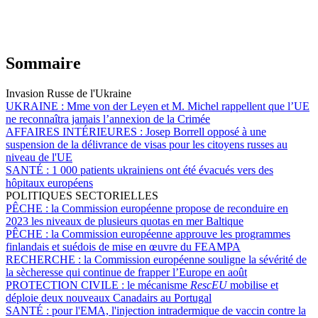
Sommaire
Invasion Russe de l'Ukraine
UKRAINE :
Mme von der Leyen et M. Michel rappellent que l’UE
ne reconnaîtra jamais l’annexion de la Crimée
AFFAIRES INTÉRIEURES :
Josep Borrell opposé à une
suspension de la délivrance de visas pour les citoyens russes au
niveau de l'UE
SANTÉ :
1 000 patients ukrainiens ont été évacués vers des
hôpitaux européens
POLITIQUES SECTORIELLES
PÊCHE :
la Commission européenne propose de reconduire en
2023 les niveaux de plusieurs quotas en mer Baltique
PÊCHE :
la Commission européenne approuve les programmes
finlandais et suédois de mise en œuvre du FEAMPA
RECHERCHE :
la Commission européenne souligne la sévérité de
la sècheresse qui continue de frapper l’Europe en août
PROTECTION CIVILE :
le mécanisme
RescEU
mobilise et
déploie deux nouveaux Canadairs au Portugal
SANTÉ :
pour l'EMA, l'injection intradermique de vaccin contre la