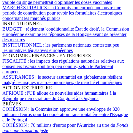
variole du singe permettrait d'opimiser les doses vaccinales
MARCHÉS PUBLICS :
la Commission européenne ouvre une
période de contribution pour revoir les formulaires électroniques
concernant les marchés publics
INSTITUTIONNEL
BUDGET :
règlement 'conditionnalité État de droit', la Commission
européenne examine les réponses de la Hongrie avant de présenter
des mesures
INSTITUTIONNEL :
les parlements nationaux contestent peu
les initiatives législatives européennes
ÉCONOMIE - FINANCES - ENTREPRISES
FISCALITÉ :
les impacts des régulations nationales relatives aux
conseillers fiscaux sont trop peu connus, selon le Parlement
européen
ASSURANCES :
le secteur assurantiel est globalement résilient
malgré les risques macroéconomiques, de marché et numériques
ACTION EXTÉRIEURE
AFRIQUE :
l'UE alloue de nouvelles aides humanitaires à la
République démocratique du Congo et à l'Ouganda
BRÈVES
COHÉSION :
la Commission approuve une enveloppe de 320
millions d'euros pour la coopération transfrontalière entre l'Espagne
et le Portugal
COHÉSION :
76 millions d'euros pour l'Autriche au titre du
Fonds
pour une transition juste