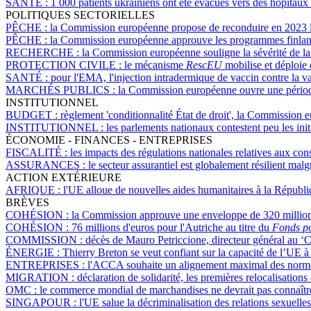
SANTÉ :
1 000 patients ukrainiens ont été évacués vers des hôpitau
POLITIQUES SECTORIELLES
PÊCHE :
la Commission européenne propose de reconduire en 2023 l
PÊCHE :
la Commission européenne approuve les programmes finla
RECHERCHE :
la Commission européenne souligne la sévérité de la
PROTECTION CIVILE :
le mécanisme
RescEU
mobilise et déploie
SANTÉ :
pour l'EMA, l'injection intradermique de vaccin contre la va
MARCHÉS PUBLICS :
la Commission européenne ouvre une période 
INSTITUTIONNEL
BUDGET :
règlement 'conditionnalité État de droit', la Commission
INSTITUTIONNEL :
les parlements nationaux contestent peu les init
ÉCONOMIE - FINANCES - ENTREPRISES
FISCALITÉ :
les impacts des régulations nationales relatives aux co
ASSURANCES :
le secteur assurantiel est globalement résilient m
ACTION EXTÉRIEURE
AFRIQUE :
l'UE alloue de nouvelles aides humanitaires à la Répub
BRÈVES
COHÉSION :
la Commission approuve une enveloppe de 320 millions d
COHÉSION :
76 millions d'euros pour l'Autriche au titre du
Fonds po
COMMISSION :
décès de Mauro Petriccione, directeur général au 
ÉNERGIE :
Thierry Breton se veut confiant sur la capacité de l’UE à
ENTREPRISES :
l'ACCA souhaite un alignement maximal des normes 
MIGRATION :
déclaration de solidarité, les premières relocalisatio
OMC :
le commerce mondial de marchandises ne devrait pas connaître
SINGAPOUR :
l'UE salue la décriminalisation des relations sexuel