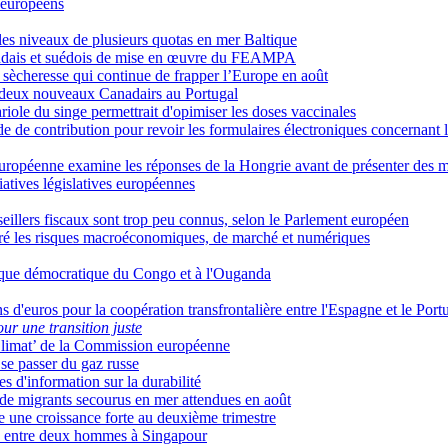
x européens
es niveaux de plusieurs quotas en mer Baltique
ndais et suédois de mise en œuvre du FEAMPA
 sècheresse qui continue de frapper l’Europe en août
 deux nouveaux Canadairs au Portugal
riole du singe permettrait d'opimiser les doses vaccinales
de contribution pour revoir les formulaires électroniques concernant 
 européenne examine les réponses de la Hongrie avant de présenter des 
iatives législatives européennes
nseillers fiscaux sont trop peu connus, selon le Parlement européen
algré les risques macroéconomiques, de marché et numériques
lique démocratique du Congo et à l'Ouganda
'euros pour la coopération transfrontalière entre l'Espagne et le Port
ur une transition juste
‘Climat’ de la Commission européenne
 se passer du gaz russe
d'information sur la durabilité
ns de migrants secourus en mer attendues en août
 une croissance forte au deuxième trimestre
les entre deux hommes à Singapour