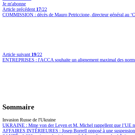
Je m'abonne
Article précédent
17
/22
COMMISSION :
décès de Mauro Petriccione, directeur général au 
Article suivant
19
/22
ENTREPRISES :
l'ACCA souhaite un alignement maximal des normes 
Sommaire
Invasion Russe de l'Ukraine
UKRAINE :
Mme von der Leyen et M. Michel rappellent que l’UE ne
AFFAIRES INTÉRIEURES :
Josep Borrell opposé à une suspension 