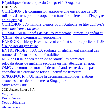
République démocratique du Congo et à l'Ouganda
BRÈVES
COHÉSION :
la Commission approuve une enveloppe de 320
millions d'euros pour la coopération transfrontalière entre l'Espagne
et le Portugal
COHÉSION :
76 millions d'euros pour l'Autriche au titre du
Fonds
pour une transition juste
COMMISSION :
décès de Mauro Petriccione, directeur général au
‘Climat’ de la Commission européenne
ÉNERGIE :
Thierry Breton se veut confiant sur la capacité de l’UE
à se passer du gaz russe
ENTREPRISES :
l'ACCA souhaite un alignement maximal des
normes d'information sur la durabilité
MIGRATION :
déclaration de solidarité, les premières
relocalisations de migrants secourus en mer attendues en août
OMC :
le commerce mondial de marchandises ne devrait pas
connaître une croissance forte au deuxième trimestre
SINGAPOUR :
l'UE salue la décriminalisation des relations
sexuelles entre deux hommes à Singapour
Suivez-nous sur
2026 Agence Europe S.A.
Vie privée
Droits d'auteur
Notre publication
Abonnements