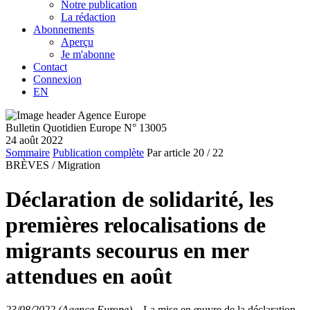
Notre publication
La rédaction
Abonnements
Aperçu
Je m'abonne
Contact
Connexion
EN
Bulletin Quotidien Europe N° 13005
24 août 2022
Sommaire
Publication complète
Par article
20
/ 22
BRÈVES /
Migration
Déclaration de solidarité, les
premières relocalisations de
migrants secourus en mer
attendues en août
23/08/2022 (Agence Europe)
–
La mise en œuvre de la déclaration