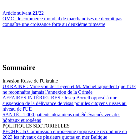
Article suivant
21
/22
OMC :
le commerce mondial de marchandises ne devrait pas
connaître une croissance forte au deuxième trimestre
Sommaire
Invasion Russe de l'Ukraine
UKRAINE :
Mme von der Leyen et M. Michel rappellent que l’UE
ne reconnaîtra jamais l’annexion de la Crimée
AFFAIRES INTÉRIEURES :
Josep Borrell opposé à une
suspension de la délivrance de visas pour les citoyens russes au
niveau de l'UE
SANTÉ :
1 000 patients ukrainiens ont été évacués vers des
hôpitaux européens
POLITIQUES SECTORIELLES
PÊCHE :
la Commission européenne propose de reconduire en
2023 les niveaux de plusieurs quotas en mer Baltique