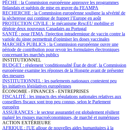
PÊCHE :
la Commission européenne approuve les programmes
finlandais et suédois de mise en œuvre du FEAMPA
RECHERCHE :
la Commission européenne souligne la sévérité de
la sècheresse qui continue de frapper l’Europe en août
PROTECTION CIVILE :
le mécanisme
RescEU
mobilise et
déploie deux nouveaux Canadairs au Portugal
SANTÉ :
pour l'EMA, l'injection intradermique de vaccin contre la
variole du singe permettrait d'opimiser les doses vaccinales
MARCHÉS PUBLICS :
la Commission européenne ouvre une
période de contribution pour revoir les formulaires électroniques
concernant les marchés publics
INSTITUTIONNEL
BUDGET :
règlement 'conditionnalité État de droit', la Commission
européenne examine les réponses de la Hongrie avant de présenter
des mesures
INSTITUTIONNEL :
les parlements nationaux contestent peu
les initiatives législatives européennes
ÉCONOMIE - FINANCES - ENTREPRISES
FISCALITÉ :
les impacts des régulations nationales relatives aux
conseillers fiscaux sont trop peu connus, selon le Parlement
européen
ASSURANCES :
le secteur assurantiel est globalement résilient
malgré les risques macroéconomiques, de marché et numériques
ACTION EXTÉRIEURE
AFRIQUE :
l'UE alloue de nouvelles aides humanitaires à la