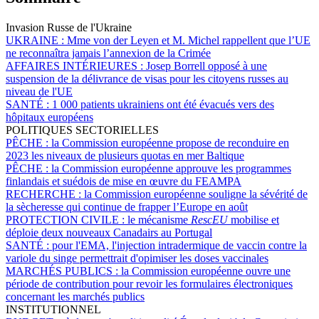
Invasion Russe de l'Ukraine
UKRAINE :
Mme von der Leyen et M. Michel rappellent que l’UE
ne reconnaîtra jamais l’annexion de la Crimée
AFFAIRES INTÉRIEURES :
Josep Borrell opposé à une
suspension de la délivrance de visas pour les citoyens russes au
niveau de l'UE
SANTÉ :
1 000 patients ukrainiens ont été évacués vers des
hôpitaux européens
POLITIQUES SECTORIELLES
PÊCHE :
la Commission européenne propose de reconduire en
2023 les niveaux de plusieurs quotas en mer Baltique
PÊCHE :
la Commission européenne approuve les programmes
finlandais et suédois de mise en œuvre du FEAMPA
RECHERCHE :
la Commission européenne souligne la sévérité de
la sècheresse qui continue de frapper l’Europe en août
PROTECTION CIVILE :
le mécanisme
RescEU
mobilise et
déploie deux nouveaux Canadairs au Portugal
SANTÉ :
pour l'EMA, l'injection intradermique de vaccin contre la
variole du singe permettrait d'opimiser les doses vaccinales
MARCHÉS PUBLICS :
la Commission européenne ouvre une
période de contribution pour revoir les formulaires électroniques
concernant les marchés publics
INSTITUTIONNEL