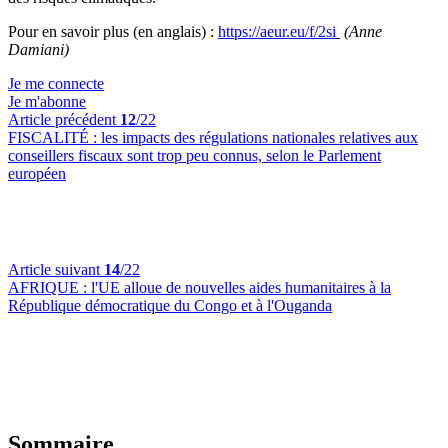
Pour en savoir plus (en anglais) :
https://aeur.eu/f/2si
(Anne
Damiani)
Je me connecte
Je m'abonne
Article précédent
12
/22
FISCALITÉ :
les impacts des régulations nationales relatives aux
conseillers fiscaux sont trop peu connus, selon le Parlement
européen
Article suivant
14
/22
AFRIQUE :
l'UE alloue de nouvelles aides humanitaires à la
République démocratique du Congo et à l'Ouganda
Sommaire