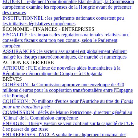
BUDGET :
règlement 'conditionnalité État de droit', la Commission
européenne examine les réponses de la Hongrie avant de présenter
des mesures
INSTITUTIONNEL :
les parlements nationaux contestent peu
les initiatives législatives européennes
ÉCONOMIE - FINANCES - ENTREPRISES
FISCALITÉ :
les impacts des régulations nationales relatives aux
conseillers fiscaux sont trop peu connus, selon le Parlement
européen
ASSURANCES :
le secteur assurantiel est globalement résilient
malgré les risques macroéconomiques, de marché et numériques
ACTION EXTÉRIEURE
AFRIQUE :
l'UE alloue de nouvelles aides humanitaires à la
République démocratique du Congo et à l'Ouganda
BRÈVES
COHÉSION :
la Commission approuve une enveloppe de 320
millions d'euros pour la coopération transfrontalière entre l'Espagne
et le Portugal
COHÉSION :
76 millions d'euros pour l'Autriche au titre du
Fonds
pour une transition juste
COMMISSION :
décès de Mauro Petriccione, directeur général au
‘Climat’ de la Commission européenne
ÉNERGIE :
Thierry Breton se veut confiant sur la capacité de l’UE
à se passer du gaz russe
ENTREPRISES :
l'ACCA souhaite un alignement maximal des