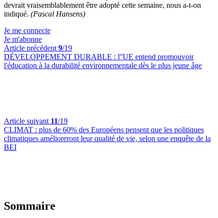
devrait vraisemblablement être adopté cette semaine, nous a-t-on
indiqué.
(Pascal Hansens)
Je me connecte
Je m'abonne
Article précédent
9
/19
DÉVELOPPEMENT DURABLE :
l''UE entend promouvoir
l'éducation à la durabilité environnementale dès le plus jeune âge
Article suivant
11
/19
CLIMAT :
plus de 60% des Européens pensent que les politiques
climatiques amélioreront leur qualité de vie, selon une enquête de la
BEI
Sommaire