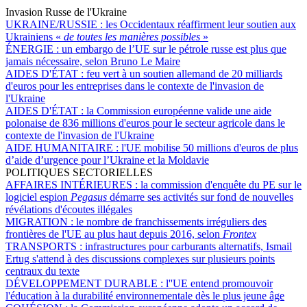
Invasion Russe de l'Ukraine
UKRAINE/RUSSIE :
les Occidentaux réaffirment leur soutien aux
Ukrainiens «
de toutes les manières possibles
»
ÉNERGIE :
un embargo de l’UE sur le pétrole russe est plus que
jamais nécessaire, selon Bruno Le Maire
AIDES D'ÉTAT :
feu vert à un soutien allemand de 20 milliards
d'euros pour les entreprises dans le contexte de l'invasion de
l'Ukraine
AIDES D'ÉTAT :
la Commission européenne valide une aide
polonaise de 836 millions d'euros pour le secteur agricole dans le
contexte de l'invasion de l'Ukraine
AIDE HUMANITAIRE :
l'UE mobilise 50 millions d'euros de plus
d’aide d’urgence pour l’Ukraine et la Moldavie
POLITIQUES SECTORIELLES
AFFAIRES INTÉRIEURES :
la commission d'enquête du PE sur le
logiciel espion
Pegasus
démarre ses activités sur fond de nouvelles
révélations d'écoutes illégales
MIGRATION :
le nombre de franchissements irréguliers des
frontières de l'UE au plus haut depuis 2016, selon
Frontex
TRANSPORTS :
infrastructures pour carburants alternatifs, Ismail
Ertug s'attend à des discussions complexes sur plusieurs points
centraux du texte
DÉVELOPPEMENT DURABLE :
l''UE entend promouvoir
l'éducation à la durabilité environnementale dès le plus jeune âge