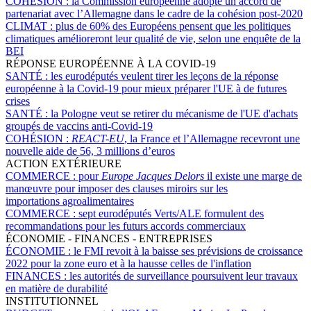
COHÉSION :
la Commission européenne adopte un accord de
partenariat avec l’Allemagne dans le cadre de la cohésion post-2020
CLIMAT :
plus de 60% des Européens pensent que les politiques
climatiques amélioreront leur qualité de vie, selon une enquête de la
BEI
RÉPONSE EUROPÉENNE À LA COVID-19
SANTÉ :
les eurodéputés veulent tirer les leçons de la réponse
européenne à la Covid-19 pour mieux préparer l'UE à de futures
crises
SANTÉ :
la Pologne veut se retirer du mécanisme de l'UE d'achats
groupés de vaccins anti-Covid-19
COHÉSION :
REACT-EU
, la France et l’Allemagne recevront une
nouvelle aide de 56, 3 millions d’euros
ACTION EXTÉRIEURE
COMMERCE :
pour
Europe Jacques Delors
il existe une marge de
manœuvre pour imposer des clauses miroirs sur les
importations agroalimentaires
COMMERCE :
sept eurodéputés Verts/ALE formulent des
recommandations pour les futurs accords commerciaux
ÉCONOMIE - FINANCES - ENTREPRISES
ÉCONOMIE :
le FMI revoit à la baisse ses prévisions de croissance
2022 pour la zone euro et à la hausse celles de l'inflation
FINANCES :
les autorités de surveillance poursuivent leur travaux
en matière de durabilité
INSTITUTIONNEL