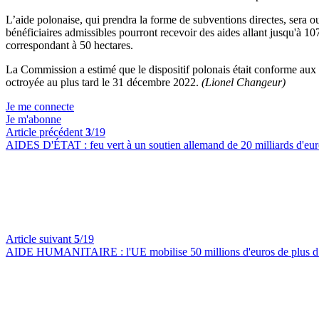
L’aide polonaise, qui prendra la forme de subventions directes, sera ou
bénéficiaires admissibles pourront recevoir des aides allant jusqu'à 10
correspondant à 50 hectares.
La Commission a estimé que le dispositif polonais était conforme aux c
octroyée au plus tard le 31 décembre 2022.
(Lionel Changeur)
Je me connecte
Je m'abonne
Article précédent
3
/19
AIDES D'ÉTAT :
feu vert à un soutien allemand de 20 milliards d'eur
Article suivant
5
/19
AIDE HUMANITAIRE :
l'UE mobilise 50 millions d'euros de plus 