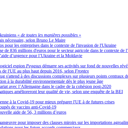
krainiens «
de toutes les manières possibles
»
ais nécessaire, selon Bruno Le Maire
os pour les entreprises dans le contexte de l'invasion de l'Ukraine
 de 836 millions d'euros pour le secteur agricole dans le contexte de l
d’aide d’urgence pour l’Ukraine et la Moldavie
logiciel espion
Pegasus
démarre ses activités sur fond de nouvelles révél
es de l'UE au plus haut depuis 2016, selon
Frontex
rtug s'attend à des discussions complexes sur plusieurs points centraux d
ion à la durabilité environnementale dès le plus jeune âge
riat avec l’Allemagne dans le cadre de la cohésion post-2020
tiques amélioreront leur qualité de vie, selon une enquête de la BEI
péenne à la Covid-19 pour mieux préparer l'UE à de futures crises
roupés de vaccins anti-Covid-19
ouvelle aide de 56, 3 millions d’euros
anœuvre pour imposer des clauses miroirs sur les importations agroali
dations pour les futurs accords commerciaux