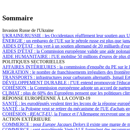
Sommaire
Invasion Russe de l'Ukraine
UKRAINE/RUSSIE :
les Occidentaux réaffirment leur soutien aux U
ÉNERGIE :
un embargo de l’UE sur le pétrole russe est plus que jam
AIDES D'ÉTAT :
feu vert à un soutien allemand de 20 milliards d'eur
AIDES D'ÉTAT :
la Commission européenne valide une aide polonaise
AIDE HUMANITAIRE :
l'UE mobilise 50 millions d'euros de plus 
POLITIQUES SECTORIELLES
AFFAIRES INTÉRIEURES :
la commission d'enquête du PE sur le 
MIGRATION :
le nombre de franchissements irréguliers des frontièr
TRANSPORTS :
infrastructures pour carburants alternatifs, Ismail E
DÉVELOPPEMENT DURABLE :
l''UE entend promouvoir l'éducat
COHÉSION :
la Commission européenne adopte un accord de partena
CLIMAT :
plus de 60% des Européens pensent que les politiques clima
RÉPONSE EUROPÉENNE À LA COVID-19
SANTÉ :
les eurodéputés veulent tirer les leçons de la réponse euro
SANTÉ :
la Pologne veut se retirer du mécanisme de l'UE d'achats g
COHÉSION :
REACT-EU
, la France et l’Allemagne recevront une n
ACTION EXTÉRIEURE
COMMERCE :
pour
Europe Jacques Delors
il existe une marge de m
COMMERCE :
sept eurodéputés Verts/ALE formulent des recomman