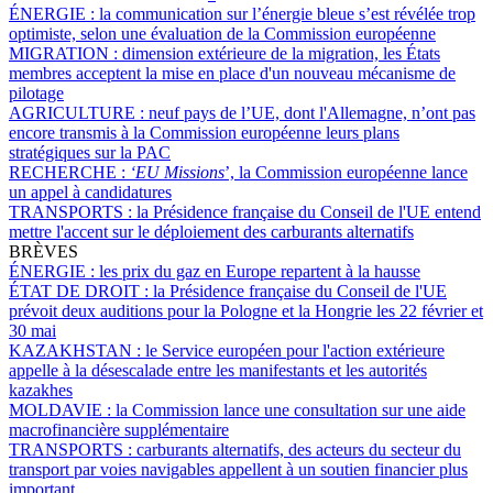
ÉNERGIE :
la communication sur l’énergie bleue s’est révélée trop
optimiste, selon une évaluation de la Commission européenne
MIGRATION :
dimension extérieure de la migration, les États
membres acceptent la mise en place d'un nouveau mécanisme de
pilotage
AGRICULTURE :
neuf pays de l’UE, dont l'Allemagne, n’ont pas
encore transmis à la Commission européenne leurs plans
stratégiques sur la PAC
RECHERCHE :
‘EU Missions
’, la Commission européenne lance
un appel à candidatures
TRANSPORTS :
la Présidence française du Conseil de l'UE entend
mettre l'accent sur le déploiement des carburants alternatifs
BRÈVES
ÉNERGIE :
les prix du gaz en Europe repartent à la hausse
ÉTAT DE DROIT :
la Présidence française du Conseil de l'UE
prévoit deux auditions pour la Pologne et la Hongrie les 22 février et
30 mai
KAZAKHSTAN :
le Service européen pour l'action extérieure
appelle à la désescalade entre les manifestants et les autorités
kazakhes
MOLDAVIE :
la Commission lance une consultation sur une aide
macrofinancière supplémentaire
TRANSPORTS :
carburants alternatifs, des acteurs du secteur du
transport par voies navigables appellent à un soutien financier plus
important