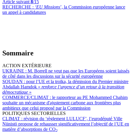
Article suivant
8
/15
RECHERCHE :
‘EU Missions
’, la Commission européenne lance
un appel à candidatures
Sommaire
ACTION EXTÉRIEURE
UKRAINE :
M. Borrell ne veut pas que les Européens soient laissés
de côté dans les discussions sur la sécurité européenne
SOUDAN :
pour l’UE et la troïka, la démission du Premier ministre
Abdallah Hamdok «
renforce l’urgence d’un retour à la transition
démocratique
»
COMMERCE/CLIMAT :
le rapporteur au PE Mohammed Chahim
souhaite un mécanisme d'ajustement carbone aux frontières plus
ambitieux que celui proposé par la Commission
POLITIQUES SECTORIELLES
CLIMAT :
révision du ‘règlement LULUCF’, l’eurodéputé Ville
Niinistö propose de rehausser significativement l’objectif de l’UE en
matière d’absorptions de CO
2