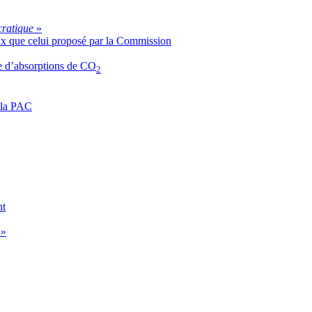
ocratique
»
x que celui proposé par la Commission
re d’absorptions de CO
2
r la PAC
nt
g
»