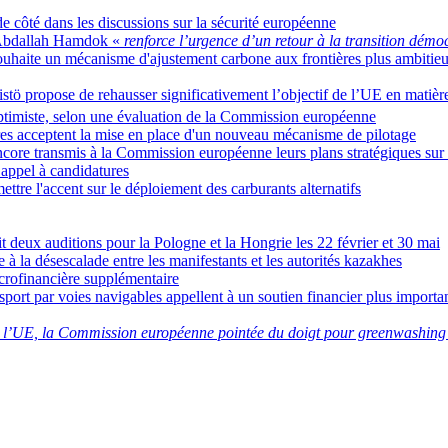
de côté dans les discussions sur la sécurité européenne
e Abdallah Hamdok «
renforce l’urgence d’un retour à la transition dém
aite un mécanisme d'ajustement carbone aux frontières plus ambitieu
tö propose de rehausser significativement l’objectif de l’UE en matiè
optimiste, selon une évaluation de la Commission européenne
res acceptent la mise en place d'un nouveau mécanisme de pilotage
ncore transmis à la Commission européenne leurs plans stratégiques su
appel à candidatures
ttre l'accent sur le déploiement des carburants alternatifs
t deux auditions pour la Pologne et la Hongrie les 22 février et 30 mai
e à la désescalade entre les manifestants et les autorités kazakhes
crofinancière supplémentaire
nsport par voies navigables appellent à un soutien financier plus importa
l’UE, la Commission européenne pointée du doigt pour greenwashin