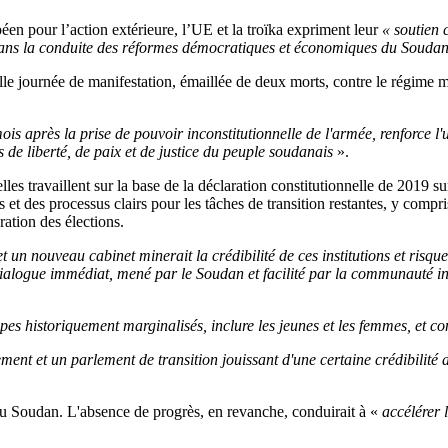
éen pour l’action extérieure, l’UE et la troïka expriment leur
« soutien 
dans la conduite des réformes démocratiques et économiques du Soudan
le journée de manifestation, émaillée de deux morts, contre le régime mi
is après la prise de pouvoir inconstitutionnelle de l'armée, renforce l
de liberté, de paix et de justice du peuple soudanais
».
les travaillent sur la base de la déclaration constitutionnelle de 2019 su
s et des processus clairs pour les tâches de transition restantes, y compri
ation des élections.
 nouveau cabinet minerait la crédibilité de ces institutions et risquer
ogue immédiat, mené par le Soudan et facilité par la communauté intern
upes historiquement marginalisés, inclure les jeunes et les femmes, et co
ment et un parlement de transition jouissant d'une certaine crédibilité
 au Soudan. L'absence de progrès, en revanche, conduirait à «
accélérer l