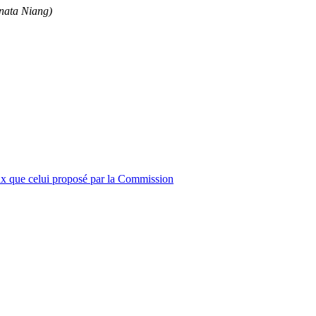
nata Niang)
x que celui proposé par la Commission