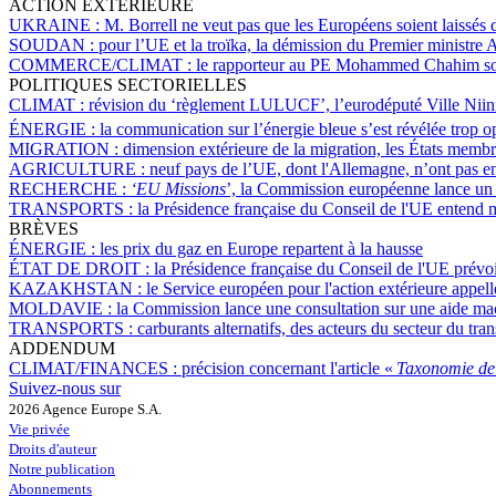
ACTION EXTÉRIEURE
UKRAINE :
M. Borrell ne veut pas que les Européens soient laissés 
SOUDAN :
pour l’UE et la troïka, la démission du Premier ministr
COMMERCE/CLIMAT :
le rapporteur au PE Mohammed Chahim souh
POLITIQUES SECTORIELLES
CLIMAT :
révision du ‘règlement LULUCF’, l’eurodéputé Ville Niinis
ÉNERGIE :
la communication sur l’énergie bleue s’est révélée trop 
MIGRATION :
dimension extérieure de la migration, les États memb
AGRICULTURE :
neuf pays de l’UE, dont l'Allemagne, n’ont pas e
RECHERCHE :
‘EU Missions
’, la Commission européenne lance un 
TRANSPORTS :
la Présidence française du Conseil de l'UE entend me
BRÈVES
ÉNERGIE :
les prix du gaz en Europe repartent à la hausse
ÉTAT DE DROIT :
la Présidence française du Conseil de l'UE prévoi
KAZAKHSTAN :
le Service européen pour l'action extérieure appell
MOLDAVIE :
la Commission lance une consultation sur une aide ma
TRANSPORTS :
carburants alternatifs, des acteurs du secteur du tra
ADDENDUM
CLIMAT/FINANCES :
précision concernant l'article «
Taxonomie de 
Suivez-nous sur
2026 Agence Europe S.A.
Vie privée
Droits d'auteur
Notre publication
Abonnements