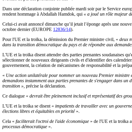
Dans une déclaration conjointe publiée mardi soir par le Service europ
rendent hommage à Abdallah Hamdok, qui
« a joué un rôle majeur 
Celui-ci avait annoncé dimanche qu’il jetait l’éponge après une nouvel
octobre dernier (EUROPE
12836/14
).
Pour l'UE et la troïka, la démission du Premier ministre civil, «
deux mo
dans la transition démocratique du pays et de répondre aux demandes 
L'UE et la troïka disent attendre des parties prenantes soudanaises qu'el
sélectionner de nouveaux dirigeants civils et d'identifier des calendrier
gouvernement, la création de mécanismes de responsabilité et la prépar
«
Une action unilatérale pour nommer un nouveau Premier ministre et un
demandons instamment aux parties prenantes de s'engager dans un dial
transition »,
précise la déclaration.
Ce dialogue «
devrait être pleinement inclusif et représentatif des gro
L'UE et la troïka se disent «
impatients de travailler avec un gouverne
élections libres et équitables en priorité
».
Cela «
faciliterait l'octroi de l'aide économique
» de l'UE et la troïka
processus démocratique
».