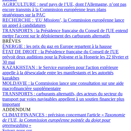
AGRICULTURE :
neuf pays de l’UE, dont l'Allemagne, n’ont pas
encore transmis à la Commission européenne leurs plans
stratégiques sur la PAC
RECHERCHE :
‘EU Missions
’, la Commission européenne lance
un appel à candidatures
TRANSPORTS :
la Présidence française du Conseil de l'UE entend
mettre l'accent sur le déploiement des carburants alternatifs
BRÈVES
ÉNERGIE :
les prix du gaz en Europe repartent à la hausse
ÉTAT DE DROIT :
la Présidence française du Conseil de l'UE
prévoit deux auditions pour la Pologne et la Hongrie les 22 février et
30 mai
KAZAKHSTAN :
le Service européen pour l'action extérieure
appelle à la désescalade entre les manifestants et les autorités
kazakhes
MOLDAVIE :
la Commission lance une consultation sur une aide
macrofinancière supplémentaire
TRANSPORTS :
carburants alternatifs, des acteurs du secteur du
transport par voies navigables appellent à un soutien financier plus
important
ADDENDUM
CLIMAT/FINANCES :
précision concernant l'article «
Taxonomie
de l’UE, la Commission européenne pointée du doigt pour
greenwashing
»
Suivez-nous sur