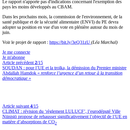
Le rapport n'apporte pas d'indications concernant l'exemption des
pays les moins développés au CBAM.
Dans les prochains mois, la commission de l'environnement, de la
santé publique et de la sécurité alimentaire (ENVI) du PE devra
adopter sa position en vue d'un vote en plénière autour du mois de
juin.
Voir le projet de rapport :
https://bit.ly/3eQ31zU
(Léa Marchal)
Je me connecte
Je m'abonne
Article précédent
2
/15
SOUDAN :
pour l’UE et la troïka, la démission du Premier ministre
Abdallah Hamdok «
renforce l’urgence d’un retour à la transition
démocratique
»
Article suivant
4
/15
CLIMAT :
révision du ‘règlement LULUCF’, l’eurodéputé Ville
Niinistö propose de rehausser significativement l’objectif de l’UE en
matière d’absorptions de CO
2