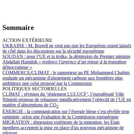
Sommaire
ACTION EXTÉRIEURE
UKRAINE :
M. Borrell ne veut pas que les Européens soient laissés
de côté dans les discussions sur la sécurité européenne
SOUDAN :
pour l’UE et la troïka, la démission du Premier ministre
Abdallah Hamdok «
renforce l’urgence d’un retour à la transition
démocratique
»
COMMERCE/CLIMAT :
le rapporteur au PE Mohammed Chahim
souhaite un mécanisme d'ajustement carbone aux frontières plus
ambitieux que celui proposé par la Commission
POLITIQUES SECTORIELLES
CLIMAT :
révision du ‘règlement LULUCF’, l’eurodéputé Ville
Niinistö propose de rehausser significativement l’objectif de l’UE en
matière d’absorptions de CO
2
ÉNERGIE :
la communication sur l’énergie bleue s’est révélée trop
optimiste, selon une évaluation de la Commission européenne
MIGRATION :
dimension extérieure de la migration, les États
membres acceptent la mise en place d'un nouveau mécanisme de
pilotage