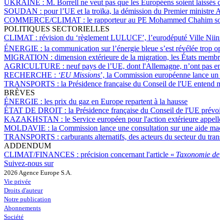
UKRAINE :
M. Borrell ne veut pas que les Européens soient laissés 
SOUDAN :
pour l’UE et la troïka, la démission du Premier ministr
COMMERCE/CLIMAT :
le rapporteur au PE Mohammed Chahim souh
POLITIQUES SECTORIELLES
CLIMAT :
révision du ‘règlement LULUCF’, l’eurodéputé Ville Niinis
ÉNERGIE :
la communication sur l’énergie bleue s’est révélée trop 
MIGRATION :
dimension extérieure de la migration, les États memb
AGRICULTURE :
neuf pays de l’UE, dont l'Allemagne, n’ont pas e
RECHERCHE :
‘EU Missions
’, la Commission européenne lance un 
TRANSPORTS :
la Présidence française du Conseil de l'UE entend me
BRÈVES
ÉNERGIE :
les prix du gaz en Europe repartent à la hausse
ÉTAT DE DROIT :
la Présidence française du Conseil de l'UE prévoi
KAZAKHSTAN :
le Service européen pour l'action extérieure appell
MOLDAVIE :
la Commission lance une consultation sur une aide ma
TRANSPORTS :
carburants alternatifs, des acteurs du secteur du tra
ADDENDUM
CLIMAT/FINANCES :
précision concernant l'article «
Taxonomie de 
Suivez-nous sur
2026 Agence Europe S.A.
Vie privée
Droits d'auteur
Notre publication
Abonnements
Société