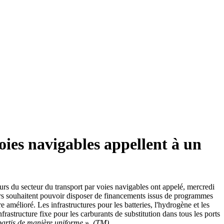
oies navigables appellent à un
urs du secteur du transport par voies navigables ont appelé, mercredi
teurs souhaitent pouvoir disposer de financements issus de programmes
 amélioré. Les infrastructures pour les batteries, l'hydrogène et les
frastructure fixe pour les carburants de substitution dans tous les ports
artis de manière uniforme
».
(TM)