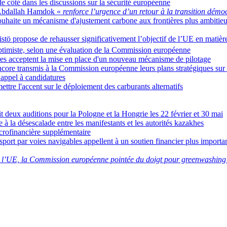
de côté dans les discussions sur la sécurité européenne
e Abdallah Hamdok «
renforce l’urgence d’un retour à la transition dém
aite un mécanisme d'ajustement carbone aux frontières plus ambitieu
tö propose de rehausser significativement l’objectif de l’UE en matiè
optimiste, selon une évaluation de la Commission européenne
res acceptent la mise en place d'un nouveau mécanisme de pilotage
ncore transmis à la Commission européenne leurs plans stratégiques su
appel à candidatures
ttre l'accent sur le déploiement des carburants alternatifs
t deux auditions pour la Pologne et la Hongrie les 22 février et 30 mai
e à la désescalade entre les manifestants et les autorités kazakhes
crofinancière supplémentaire
nsport par voies navigables appellent à un soutien financier plus importa
l’UE, la Commission européenne pointée du doigt pour greenwashin