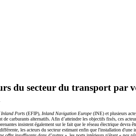
urs du secteur du transport par v
t
 Inland Ports
(EFIP),
Inland Navigation Europe
(INE) et plusieurs acte
t de carburants alternatifs. Afin d’atteindre les objectifs fixés, ces ac
nantes insistent également sur le fait que le réseau électrique devra être
férente, les acteurs du secteur estimant enfin que l'installation d'une in
ne offre insuffisante dans d’autres
», les ports intérieurs n'étant «
pas rép