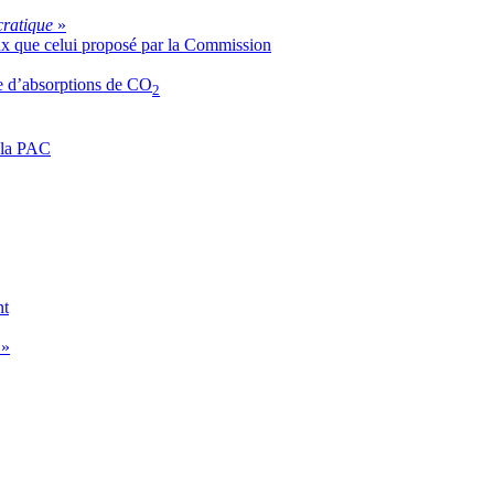
ocratique
»
x que celui proposé par la Commission
re d’absorptions de CO
2
r la PAC
nt
g
»