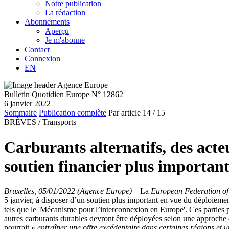
Notre publication
La rédaction
Abonnements
Aperçu
Je m'abonne
Contact
Connexion
EN
Bulletin Quotidien Europe N° 12862
6 janvier 2022
Sommaire
Publication complète
Par article
14
/ 15
BRÈVES /
Transports
Carburants alternatifs, des acte
soutien financier plus importan
Bruxelles, 05/01/2022 (Agence Europe)
–
La
European Federation of
5 janvier, à disposer d’un soutien plus important en vue du déploiemen
tels que le 'Mécanisme pour l’interconnexion en Europe'. Ces parties pre
autres carburants durables devront être déployées selon une approche dif
pourrait «
entraîner une offre excédentaire dans certaines régions et u