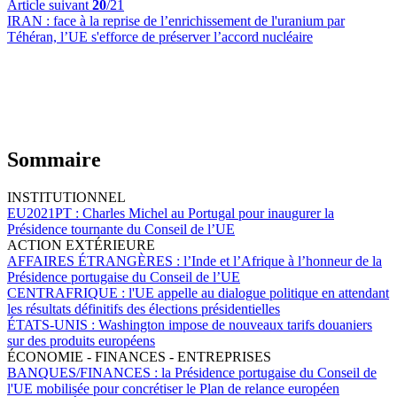
Article suivant
20
/21
IRAN :
face à la reprise de l’enrichissement de l'uranium par
Téhéran, l’UE s'efforce de préserver l’accord nucléaire
Sommaire
INSTITUTIONNEL
EU2021PT :
Charles Michel au Portugal pour inaugurer la
Présidence tournante du Conseil de l’UE
ACTION EXTÉRIEURE
AFFAIRES ÉTRANGÈRES :
l’Inde et l’Afrique à l’honneur de la
Présidence portugaise du Conseil de l’UE
CENTRAFRIQUE :
l'UE appelle au dialogue politique en attendant
les résultats définitifs des élections présidentielles
ÉTATS-UNIS :
Washington impose de nouveaux tarifs douaniers
sur des produits européens
ÉCONOMIE - FINANCES - ENTREPRISES
BANQUES/FINANCES :
la Présidence portugaise du Conseil de
l'UE mobilisée pour concrétiser le Plan de relance européen