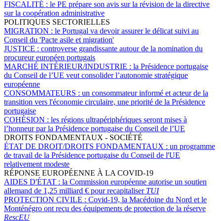
FISCALITÉ :
le PE prépare son avis sur la révision de la directive
sur la coopération administrative
POLITIQUES SECTORIELLES
MIGRATION :
le Portugal va devoir assurer le délicat suivi au
Conseil du 'Pacte asile et migration'
JUSTICE :
controverse grandissante autour de la nomination du
procureur européen portugais
MARCHÉ INTÉRIEUR/INDUSTRIE :
la Présidence portugaise
du Conseil de l’UE veut consolider l’autonomie stratégique
européenne
CONSOMMATEURS :
un consommateur informé et acteur de la
transition vers l'économie circulaire, une priorité de la Présidence
portugaise
COHÉSION :
les régions ultrapériphériques seront mises à
l’honneur par la Présidence portugaise du Conseil de l’UE
DROITS FONDAMENTAUX - SOCIÉTÉ
ÉTAT DE DROIT/DROITS FONDAMENTAUX :
un programme
de travail de la Présidence portugaise du Conseil de l'UE
relativement modeste
RÉPONSE EUROPÉENNE À LA COVID-19
AIDES D'ÉTAT :
la Commission européenne autorise un soutien
allemand de 1,25 milliard € pour recapitaliser
TUI
PROTECTION CIVILE :
Covid-19, la Macédoine du Nord et le
Monténégro ont reçu des équipements de protection de la réserve
RescEU