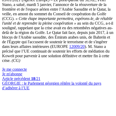
Stano, a salué, mardi 5 janvier, l’annonce de la réouverture de la
frontière et de l'espace aérien entre l’Arabie Saoudite et le Qatar, la
veille, en amont du sommet du Conseil de coopération du Golfe
(CCG).
« Cette étape importante permettra, espérons-le, de rétablir
l'unité et de reprendre la pleine coopération »
au sein du CCG, a-t-il
souligné, rappelant que la crise avait eu des retombées négatives au-
delà de la région du Golfe. Le Qatar fait face, depuis juin 2017, à un
blocus de l'Arabie saoudite, des Émirats arabes unis, de Bahreïn et
de l'Égypte qui l'accusent de soutenir le terrorisme et de s'ingérer
dans leurs affaires intérieures (EUROPE
12009/20
). M. Stano a
précisé que l’UE continuait de soutenir les efforts de médiation du
Koweït pour parvenir à une solution définitive et mettre fin à cette
crise.
(CG)
Je me connecte
Je m'abonne
Article précédent
18
/21
GÉORGIE :
le Parlement géorgien réitère la volonté du pays
d’adhérer à l’UE