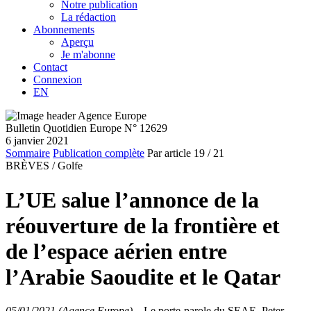
Notre publication
La rédaction
Abonnements
Aperçu
Je m'abonne
Contact
Connexion
EN
Bulletin Quotidien Europe N° 12629
6 janvier 2021
Sommaire
Publication complète
Par article
19
/ 21
BRÈVES /
Golfe
L’UE salue l’annonce de la
réouverture de la frontière et
de l’espace aérien entre
l’Arabie Saoudite et le Qatar
05/01/2021 (Agence Europe)
–
Le porte-parole du SEAE, Peter