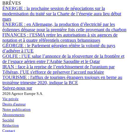
BRÈVES
ÉNERGIE :
la prochaine session de négociations sur la
modernisation du traité sur la Charte de l’énergie aura lieu début
mars
ÉNERGIE :
en Allemagne, la production d’électricité par les
éoliennes dépasse pour la première fois celle provenant du charbon
FINANCES :
l’ESMA retire les autorisations à six agences de
notation et à quatre référentiels centraux britanniques
GÉORGIE :
le Parlement géorgien réitère la volonté du pays
d’adhérer à l’UE
GOLFE :
l’UE salue l’annonce de la réouverture de la frontière et
de l’espace aérien entre l’Arabie Saoudite et le Qatar
IRAN :
face à la reprise de l’enrichissement de l'uranium par
Téhéran, l’UE s'efforce de préserver l’accord nucléaire
TOURISME :
l'afflux de touristes étrangers toujours en berne au
troisième trimestre 2020, indique la BCE
Suivez-nous sur
2026 Agence Europe S.A.
Vie privée
Droits d'auteur
Notre publication
Abonnements
Société
Rédaction
Contact