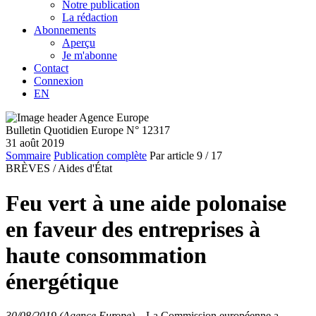
Notre publication
La rédaction
Abonnements
Aperçu
Je m'abonne
Contact
Connexion
EN
Bulletin Quotidien Europe N° 12317
31 août 2019
Sommaire
Publication complète
Par article
9
/ 17
BRÈVES /
Aides d'État
Feu vert à une aide polonaise
en faveur des entreprises à
haute consommation
énergétique
30/08/2019 (Agence Europe)
–
La Commission européenne a