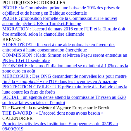
POLITIQUES SECTORIELLES
PÊCHE :
la Commission prône une baisse de 70% des prises de
cabillaud et de hareng en Baltique occidentale
PÊCHE :
proposition formelle de la Commission sur le nouvel
accord de pêche UE/Sao Tomé-et-Principe
MIGRATION :
l'accord de mars 2016 entre l'UE et la Turquie doit
être amélioré, selon la chancelière allemande
BRÈVES
AIDES D'ÉTAT :
feu vert à une aide polonaise en faveur des
entreprises à haute consommation énergétique
COMMISSION :
Kadri Simson et Mircea Pașcu seront entendus au
PE les 10 et 11 septembre
ÉCONOMIE :
le taux d’inflation annuel se maintient à 1,0% dans la
zone euro en août
MERCOSUR :
Des ONG demandent de nouvelles lois pour mettre
fin à la «
complicité
» de l'UE dans les incendies en Amazonie
PROTECTION CIVILE :
l'UE prête main forte à la Bolivie dans la
lutte contre les feux de forêts
SOCIAL :
un agenda dense attend la commissaire Thyssen au G20
sur les affaires sociales et l’emploi
The B-word : la newsletter d’Agence Europe sur le Brexit
THE B-WORD :
« L’accord dont nous avons besoin »
CALENDRIER
Principales activités des Institutions Européennes :
du 02/09 au
08/09/2019