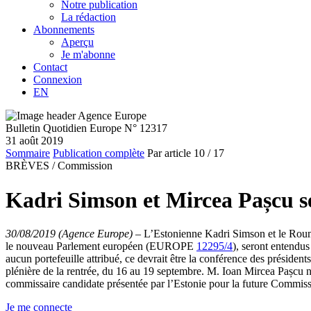
Notre publication
La rédaction
Abonnements
Aperçu
Je m'abonne
Contact
Connexion
EN
Bulletin Quotidien Europe N° 12317
31 août 2019
Sommaire
Publication complète
Par article
10
/ 17
BRÈVES /
Commission
Kadri Simson et Mircea Pașcu se
30/08/2019 (Agence Europe)
–
L’Estonienne Kadri Simson et le Roum
le nouveau Parlement européen (EUROPE
12295/4
), seront entendu
aucun portefeuille attribué, ce devrait être la conférence des préside
plénière de la rentrée, du 16 au 19 septembre. M. Ioan Mircea Pașcu 
commissaire candidate présentée par l’Estonie pour la future Commiss
Je me connecte