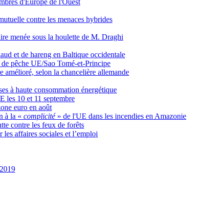
embres d'Europe de l'Ouest
 mutuelle contre les menaces hybrides
aire menée sous la houlette de M. Draghi
aud et de hareng en Baltique occidentale
rd de pêche UE/Sao Tomé-et-Principe
re amélioré, selon la chancelière allemande
rises à haute consommation énergétique
E les 10 et 11 septembre
 zone euro en août
 à la «
complicité
» de l'UE dans les incendies en Amazonie
tte contre les feux de forêts
es affaires sociales et l’emploi
/2019