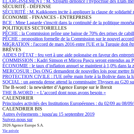
ÉLARGISSEMENT :
M. Szijjarto dénonce l’hypocrisie des États m
SÉCURITÉ - DÉFENSE
SÉCURITÉ :
M. Kaikkonen incite à appliquer la clause de solidarité
ÉCONOMIE - FINANCES - ENTREPRISES
BCE :
Mme Lagarde s'inscrit dans la continuité de la politique monét
POLITIQUES SECTORIELLES
PÊCHE :
la Commission prône une baisse de 70% des prises de cabill
PÊCHE :
proposition formelle de la Commission sur le nouvel acco
MIGRATION :
l'accord de mars 2016 entre l'UE et la Turquie doit êt
BRÈVES
AIDES D'ÉTAT :
feu vert à une aide polonaise en faveur des entrep
COMMISSION :
Kadri Simson et Mircea Pașcu seront entendus au P
ÉCONOMIE :
le taux d’inflation annuel se maintient à 1,0% dans la
MERCOSUR :
Des ONG demandent de nouvelles lois pour mettre fin
PROTECTION CIVILE :
l'UE prête main forte à la Bolivie dans la lu
SOCIAL :
un agenda dense attend la commissaire Thyssen au G20 sur l
The B-word : la newsletter d’Agence Europe sur le Brexit
THE B-WORD :
« L’accord dont nous avons besoin »
CALENDRIER
Principales activités des Institutions Européennes :
du 02/09 au 08/09
CALENDRIER BIS
Autres événements :
jusqu'au 15 septembre 2019
Suivez-nous sur
2026 Agence Europe S.A.
Vie privée