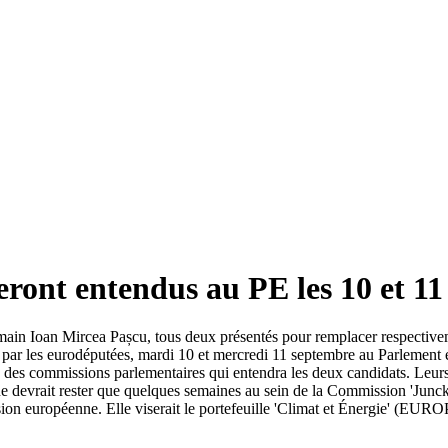
ront entendus au PE les 10 et 1
ain Ioan Mircea Pașcu, tous deux présentés pour remplacer respectivem
s par les eurodéputées, mardi 10 et mercredi 11 septembre au Parlement
nts des commissions parlementaires qui entendra les deux candidats. Leur
ne devrait rester que quelques semaines au sein de la Commission 'Junc
ion européenne. Elle viserait le portefeuille 'Climat et Énergie' (EUR