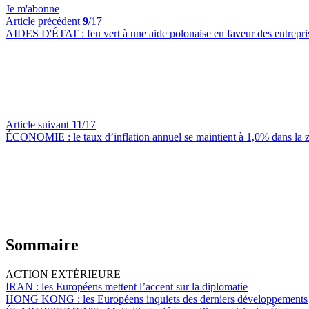
Je m'abonne
Article précédent
9
/17
AIDES D'ÉTAT :
feu vert à une aide polonaise en faveur des entrep
Article suivant
11
/17
ÉCONOMIE :
le taux d’inflation annuel se maintient à 1,0% dans la
Sommaire
ACTION EXTÉRIEURE
IRAN :
les Européens mettent l’accent sur la diplomatie
HONG KONG :
les Européens inquiets des derniers développements