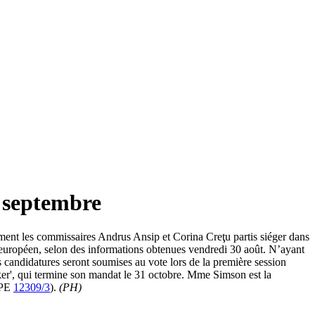
1 septembre
ent les commissaires Andrus Ansip et Corina Creţu partis siéger dans
 européen, selon des informations obtenues vendredi 30 août. N’ayant
s candidatures seront soumises au vote lors de la première session
ker', qui termine son mandat le 31 octobre. Mme Simson est la
OPE
12309/3
).
(PH)