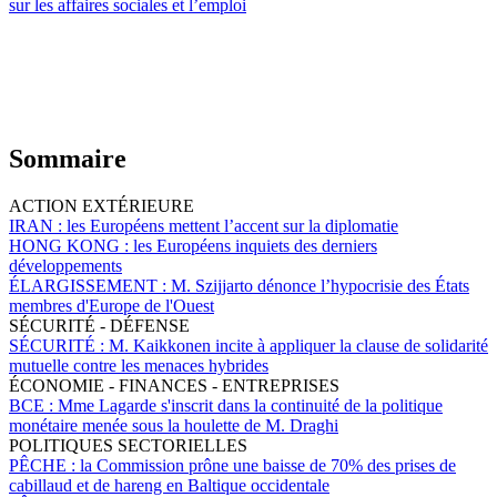
sur les affaires sociales et l’emploi
Sommaire
ACTION EXTÉRIEURE
IRAN :
les Européens mettent l’accent sur la diplomatie
HONG KONG :
les Européens inquiets des derniers
développements
ÉLARGISSEMENT :
M. Szijjarto dénonce l’hypocrisie des États
membres d'Europe de l'Ouest
SÉCURITÉ - DÉFENSE
SÉCURITÉ :
M. Kaikkonen incite à appliquer la clause de solidarité
mutuelle contre les menaces hybrides
ÉCONOMIE - FINANCES - ENTREPRISES
BCE :
Mme Lagarde s'inscrit dans la continuité de la politique
monétaire menée sous la houlette de M. Draghi
POLITIQUES SECTORIELLES
PÊCHE :
la Commission prône une baisse de 70% des prises de
cabillaud et de hareng en Baltique occidentale