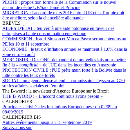
PÊCHE :
proposition formelle de la Commission sur le nouvel
accord de pêche UE/Sao Tomé-et-Principe
MIGRATION :
l'accord de mars 2016 entre l'UE et la Turquie doit
être amélioré, selon la chancelière allemande
BRÈVES
AIDES D'ÉTAT :
feu vert à une aide polonaise en faveur des
entreprises à haute consommation énergétique
COMMISSION :
Kadri Simson et Mircea Pașcu seront entendus au
PE les 10 et 11 septembre
ÉCONOMIE :
le taux d’inflation annuel se maintient à 1,0% dans la
zone euro en août
MERCOSUR :
Des ONG demandent de nouvelles lois pour mettre
fin à la «
complicité
» de l'UE dans les incendies en Amazonie
PROTECTION CIVILE :
l'UE prête main forte à la Bolivie dans la
lutte contre les feux de forêts
SOCIAL :
un agenda dense attend la commissaire Thyssen au G20
sur les affaires sociales et l’emploi
The B-word : la newsletter d’Agence Europe sur le Brexit
THE B-WORD :
« L’accord dont nous avons besoin »
CALENDRIER
Principales activités des Institutions Européennes :
du 02/09 au
08/09/2019
CALENDRIER BIS
Autres événements :
jusqu'au 15 septembre 2019
Suivez-nous sur