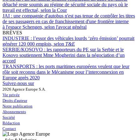
détaché reste soumis au régime de sécurité sociale du pays où le
travail est effectué, selon la Cour
JAI :
une compagnie d'autobus n'est pas tenue de contrôler les titres
de ses passagers en cas de franchissement d'une frontière interne
à l'espace Schengen, selon l'avocat général
BRÈVES
INDUSTRIE :
l’essor des véhicules lourds ‘zéro émission’ pourrait
générer 120 000 emplois, selon
T&E
SERBIE/KOSOVO :
les rapporteurs du PE sur la Serbie et le
Kosovo soutiennent Mme Mogherini dans la négociation d’un
accord
TRANSPORTS :
les ports maritimes européens veulent que leur
rôle soit reconnu dans le Mécanisme pour l’interconnexion en
Europe après 2020
Suivez-nous sur
2026 Agence Europe S.A.
Vie privée
Droits d'auteur
Notre publication
Abonnements
Société
Rédaction
Contact
Sales & Marketing