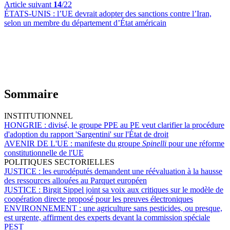
Article suivant
14
/22
ÉTATS-UNIS :
l’UE devrait adopter des sanctions contre l’Iran,
selon un membre du département d’État américain
Sommaire
INSTITUTIONNEL
HONGRIE :
divisé, le groupe PPE au PE veut clarifier la procédure
d'adoption du rapport 'Sargentini' sur l'État de droit
AVENIR DE L'UE :
manifeste du groupe
Spinelli
pour une réforme
constitutionnelle de l'UE
POLITIQUES SECTORIELLES
JUSTICE :
les eurodéputés demandent une réévaluation à la hausse
des ressources allouées au Parquet européen
JUSTICE :
Birgit Sippel joint sa voix aux critiques sur le modèle de
coopération directe proposé pour les preuves électroniques
ENVIRONNEMENT :
une agriculture sans pesticides, ou presque,
est urgente, affirment des experts devant la commission spéciale
PEST