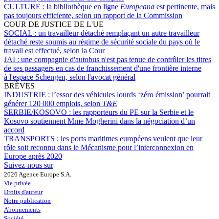
CULTURE :
la bibliothèque en ligne
Europeana
est pertinente, mais
pas toujours efficiente, selon un rapport de la Commission
COUR DE JUSTICE DE L'UE
SOCIAL :
un travailleur détaché remplaçant un autre travailleur
détaché reste soumis au régime de sécurité sociale du pays où le
travail est effectué, selon la Cour
JAI :
une compagnie d'autobus n'est pas tenue de contrôler les titres
de ses passagers en cas de franchissement d'une frontière interne
à l'espace Schengen, selon l'avocat général
BRÈVES
INDUSTRIE :
l’essor des véhicules lourds ‘zéro émission’ pourrait
générer 120 000 emplois, selon
T&E
SERBIE/KOSOVO :
les rapporteurs du PE sur la Serbie et le
Kosovo soutiennent Mme Mogherini dans la négociation d’un
accord
TRANSPORTS :
les ports maritimes européens veulent que leur
rôle soit reconnu dans le Mécanisme pour l’interconnexion en
Europe après 2020
Suivez-nous sur
2026 Agence Europe S.A.
Vie privée
Droits d'auteur
Notre publication
Abonnements
Société