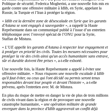
Politique de sécurité, Federica Mogherini, a une nouvelle fois mis en
garde contre une offensive militaire à Idlib, en Syrie, appelant la
Russie, la Turquie et l’Iran à protéger la région.
«
Idlib est la dernière zone de désescalade en Syrie que les garants
d'Astana se sont engagés à sauvegarder
», a rappelé la Haute
Représentante dans un communiqué publié à l’issue d’un entretien
téléphonique avec l’envoyé spécial de l’ONU pour la Syrie,
Staffan de Mistura.
«
L’UE appelle les garants d'Astana à respecter leur engagement et
à protéger en priorité les civils. Toutes les mesures nécessaires pour
protéger la vie des civils ainsi qu'un accès humanitaire sans entrave,
sûr et durable doivent être prises
», a-t-elle exhorté.
Une nouvelle fois, la Haute Représentante a appelé à éviter une
offensive militaire. «
Nous risquons une nouvelle escalade à Idlib
qu'il faut éviter, ou ceux qui l'ont décidé ou permis seront tenus
responsables devant leur peuple et devant l'histoire
», a-t-elle
prévenu, après l'entretien avec M. de Mistura.
En plus du risque de mettre en danger la vie de plus de trois millions
de civils vivant dans la région et de provoquer une nouvelle
catastrophe humanitaire, «
une opération militaire de grande
envergure dans la province d'Idlib aggraverait un conflit déjà