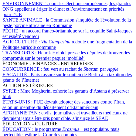
ENVIRONNEMENT :
pour les élections européennes, les grandes
ONG appellent à ériger le climat et l’environnement en priorités
pour l’UE
SANTÉ ANIMALE :
la Commission s'inquiète de l'évolution de la
peste porcine africaine en Roumanie
PÊCHE :
un accord franco-britannique sur la coquille Saint-Jacques
est espéré vendredi
AGRICULTURE :
Via Campesina
redoute une fragmentation de la
Politique agricole commune
TRANSPORTS :
Henrik Hololei presse les députés de trouver des
compromis sur le premier paquet ‘mobilité’
ÉCONOMIE - FINANCES - ENTREPRISES
CONCURRENCE :
feu vert au rachat de
Shazam
par
Apple
FISCALITÉ :
Paris rassure sur le soutien de Berlin à la taxation des
géants de l’Internet
ACTION EXTÉRIEURE
SYRIE :
Mme Mogherini exhorte les garants d’Astana à préserver
Idlib
ÉTATS-UNIS :
l’UE devrait adopter des sanctions contre l’Iran,
selon un membre du département d’État américain
AFGHANISTAN :
civils, journalistes et travailleurs médicaux ne
devraient jamais être pris pour cible, s’insurge le SEAE
ÉDUCATION - CULTURE
ÉDUCATION :
le programme
Erasmus+
est populaire, mais
perfectible, estime la Cour des comptes