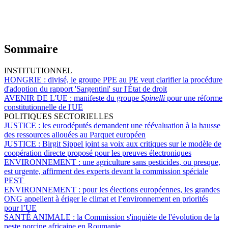
Sommaire
INSTITUTIONNEL
HONGRIE :
divisé, le groupe PPE au PE veut clarifier la procédure
d'adoption du rapport 'Sargentini' sur l'État de droit
AVENIR DE L'UE :
manifeste du groupe
Spinelli
pour une réforme
constitutionnelle de l'UE
POLITIQUES SECTORIELLES
JUSTICE :
les eurodéputés demandent une réévaluation à la hausse
des ressources allouées au Parquet européen
JUSTICE :
Birgit Sippel joint sa voix aux critiques sur le modèle de
coopération directe proposé pour les preuves électroniques
ENVIRONNEMENT :
une agriculture sans pesticides, ou presque,
est urgente, affirment des experts devant la commission spéciale
PEST
ENVIRONNEMENT :
pour les élections européennes, les grandes
ONG appellent à ériger le climat et l’environnement en priorités
pour l’UE
SANTÉ ANIMALE :
la Commission s'inquiète de l'évolution de la
peste porcine africaine en Roumanie