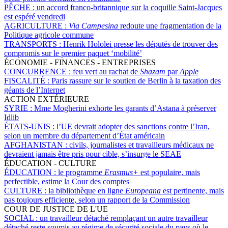
PÊCHE :
un accord franco-britannique sur la coquille Saint-Jacques
est espéré vendredi
AGRICULTURE :
Via Campesina
redoute une fragmentation de la
Politique agricole commune
TRANSPORTS :
Henrik Hololei presse les députés de trouver des
compromis sur le premier paquet ‘mobilité’
ÉCONOMIE - FINANCES - ENTREPRISES
CONCURRENCE :
feu vert au rachat de
Shazam
par
Apple
FISCALITÉ :
Paris rassure sur le soutien de Berlin à la taxation des
géants de l’Internet
ACTION EXTÉRIEURE
SYRIE :
Mme Mogherini exhorte les garants d’Astana à préserver
Idlib
ÉTATS-UNIS :
l’UE devrait adopter des sanctions contre l’Iran,
selon un membre du département d’État américain
AFGHANISTAN :
civils, journalistes et travailleurs médicaux ne
devraient jamais être pris pour cible, s’insurge le SEAE
ÉDUCATION - CULTURE
ÉDUCATION :
le programme
Erasmus+
est populaire, mais
perfectible, estime la Cour des comptes
CULTURE :
la bibliothèque en ligne
Europeana
est pertinente, mais
pas toujours efficiente, selon un rapport de la Commission
COUR DE JUSTICE DE L'UE
SOCIAL :
un travailleur détaché remplaçant un autre travailleur
détaché reste soumis au régime de sécurité sociale du pays où le