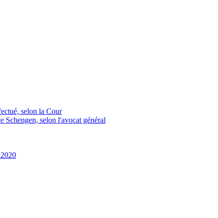
fectué, selon la Cour
ace Schengen, selon l'avocat général
s 2020