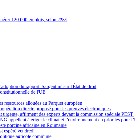
générer 120 000 emplois, selon
T&E
adoption du rapport 'Sargentini' sur l'État de droit
nstitutionnelle de l'UE
es ressources allouées au Parquet européen
 coopération directe proposé pour les preuves électroniques
est urgente, affirment des experts devant la commission spéciale PEST
NG appellent à ériger le climat et l’environnement en priorités pour l’
peste porcine africaine en Roumanie
st espéré vendredi
Politique agricole commune