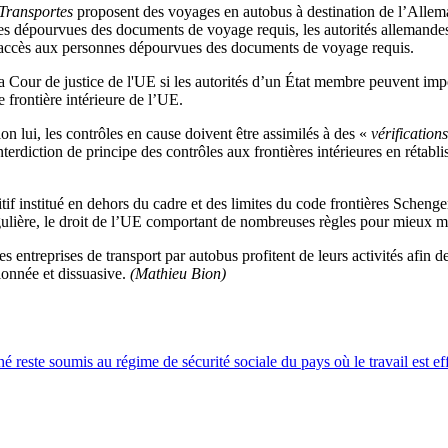
Transportes
proposent des voyages en autobus à destination de l’Allema
es dépourvues des documents de voyage requis, les autorités allemande
r l’accès aux personnes dépourvues des documents de voyage requis.
la Cour de justice de l'UE si les autorités d’un État membre peuvent impo
 frontière intérieure de l’UE.
n lui, les contrôles en cause doivent être assimilés à des «
vérification
terdiction de principe des contrôles aux frontières intérieures en rétablis
tif institué en dehors du cadre et des limites du code frontières Schengen
régulière, le droit de l’UE comportant de nombreuses règles pour mieux ma
ntreprises de transport par autobus profitent de leurs activités afin de 
ionnée et dissuasive.
(Mathieu Bion)
hé reste soumis au régime de sécurité sociale du pays où le travail est ef