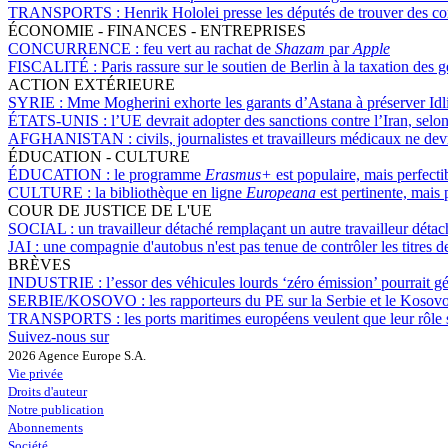
TRANSPORTS :
Henrik Hololei presse les députés de trouver des c
ÉCONOMIE - FINANCES - ENTREPRISES
CONCURRENCE :
feu vert au rachat de
Shazam
par
Apple
FISCALITÉ :
Paris rassure sur le soutien de Berlin à la taxation des g
ACTION EXTÉRIEURE
SYRIE :
Mme Mogherini exhorte les garants d’Astana à préserver Idl
ÉTATS-UNIS :
l’UE devrait adopter des sanctions contre l’Iran, se
AFGHANISTAN :
civils, journalistes et travailleurs médicaux ne de
ÉDUCATION - CULTURE
ÉDUCATION :
le programme
Erasmus+
est populaire, mais perfect
CULTURE :
la bibliothèque en ligne
Europeana
est pertinente, mais
COUR DE JUSTICE DE L'UE
SOCIAL :
un travailleur détaché remplaçant un autre travailleur détac
JAI :
une compagnie d'autobus n'est pas tenue de contrôler les titres d
BRÈVES
INDUSTRIE :
l’essor des véhicules lourds ‘zéro émission’ pourrait 
SERBIE/KOSOVO :
les rapporteurs du PE sur la Serbie et le Koso
TRANSPORTS :
les ports maritimes européens veulent que leur rôl
Suivez-nous sur
2026 Agence Europe S.A.
Vie privée
Droits d'auteur
Notre publication
Abonnements
Société