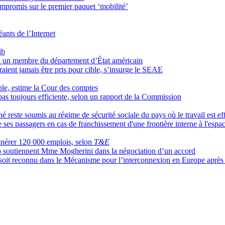
ompromis sur le premier paquet ‘mobilité’
éants de l’Internet
ib
lon un membre du département d’État américain
vraient jamais être pris pour cible, s’insurge le SEAE
ible, estime la Cour des comptes
 pas toujours efficiente, selon un rapport de la Commission
hé reste soumis au régime de sécurité sociale du pays où le travail est ef
e ses passagers en cas de franchissement d'une frontière interne à l'esp
générer 120 000 emplois, selon
T&E
vo soutiennent Mme Mogherini dans la négociation d’un accord
e soit reconnu dans le Mécanisme pour l’interconnexion en Europe aprè