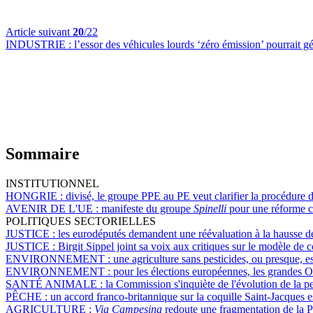
Article suivant
20
/22
INDUSTRIE :
l’essor des véhicules lourds ‘zéro émission’ pourrait 
Sommaire
INSTITUTIONNEL
HONGRIE :
divisé, le groupe PPE au PE veut clarifier la procédure d'
AVENIR DE L'UE :
manifeste du groupe
Spinelli
pour une réforme co
POLITIQUES SECTORIELLES
JUSTICE :
les eurodéputés demandent une réévaluation à la hausse d
JUSTICE :
Birgit Sippel joint sa voix aux critiques sur le modèle de
ENVIRONNEMENT :
une agriculture sans pesticides, ou presque, 
ENVIRONNEMENT :
pour les élections européennes, les grandes O
SANTÉ ANIMALE :
la Commission s'inquiète de l'évolution de la 
PÊCHE :
un accord franco-britannique sur la coquille Saint-Jacques e
AGRICULTURE :
Via Campesina
redoute une fragmentation de la 