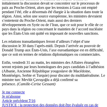
initialement la discussion devait se concentrer sur le processus de
paix au Proche-Orient, alors que les tensions à Gaza ont empiré
pendant l’été, elle a désormais été élargie à la situation dans toute la
région. Ainsi, selon une source européenne, les ministres devraient
s’entretenir du Proche-Orient, mais aussi des derniers
développements en Syrie ou de l’Iran, que ce soit pour le rôle de ce
pays dans la région ou concernant le maintien de l’accord nucléaire
que les États-Unis ont quitté en imposant de nouvelles sanctions.
Les relations transatlantiques feront d’ailleurs l’objet d’une
discussion le 30 dans l’après-midi. Depuis l’arrivée au pouvoir de
Donald Trump aux États-Unis, l’axe euroatlantique est en difficulté,
que ce soit en termes de relations diplomatiques ou commerciales.
Enfin, vendredi 31 au matin, les ministres des Affaires étrangères
seront rejoints par leurs homologues des pays candidats à l’adhésion
(Albanie, Ancienne République yougoslave de Macédoine,
Monténégro, Serbie et Turquie) pour discuter du multilatéralisme. Le
ministre turc Mevlüt Çavuşoğlu a déjà confirmé sa
présence.
(Camille-Cerise Gessant)
Je me connecte
Je m'abonne
Article précédent
7
/16
JUSTICE :
la protection des données doit être évaluée en cas de