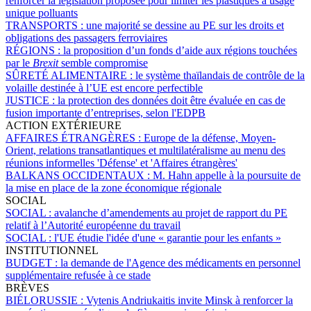
renforcer la législation proposée pour limiter les plastiques à usage
unique polluants
TRANSPORTS :
une majorité se dessine au PE sur les droits et
obligations des passagers ferroviaires
RÉGIONS :
la proposition d’un fonds d’aide aux régions touchées
par le
Brexit
semble compromise
SÛRETÉ ALIMENTAIRE :
le système thaïlandais de contrôle de la
volaille destinée à l’UE est encore perfectible
JUSTICE :
la protection des données doit être évaluée en cas de
fusion importante d’entreprises, selon l'EDPB
ACTION EXTÉRIEURE
AFFAIRES ÉTRANGÈRES :
Europe de la défense, Moyen-
Orient, relations transatlantiques et multilatéralisme au menu des
réunions informelles 'Défense' et 'Affaires étrangères'
BALKANS OCCIDENTAUX :
M. Hahn appelle à la poursuite de
la mise en place de la zone économique régionale
SOCIAL
SOCIAL :
avalanche d’amendements au projet de rapport du PE
relatif à l’Autorité européenne du travail
SOCIAL :
l'UE étudie l'idée d'une « garantie pour les enfants »
INSTITUTIONNEL
BUDGET :
la demande de l'Agence des médicaments en personnel
supplémentaire refusée à ce stade
BRÈVES
BIÉLORUSSIE :
Vytenis Andriukaitis invite Minsk à renforcer la