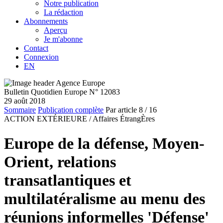
Notre publication
La rédaction
Abonnements
Aperçu
Je m'abonne
Contact
Connexion
EN
Bulletin Quotidien Europe N° 12083
29 août 2018
Sommaire
Publication complète
Par article
8
/ 16
ACTION EXTÉRIEURE /
Affaires ÉtrangÈres
Europe de la défense, Moyen-
Orient, relations
transatlantiques et
multilatéralisme au menu des
réunions informelles 'Défense'