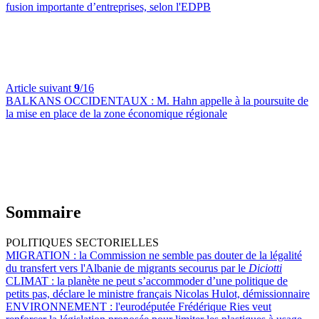
fusion importante d’entreprises, selon l'EDPB
Article suivant
9
/16
BALKANS OCCIDENTAUX :
M. Hahn appelle à la poursuite de
la mise en place de la zone économique régionale
Sommaire
POLITIQUES SECTORIELLES
MIGRATION :
la Commission ne semble pas douter de la légalité
du transfert vers l'Albanie de migrants secourus par le
Diciotti
CLIMAT :
la planète ne peut s’accommoder d’une politique de
petits pas, déclare le ministre français Nicolas Hulot, démissionnaire
ENVIRONNEMENT :
l'eurodéputée Frédérique Ries veut