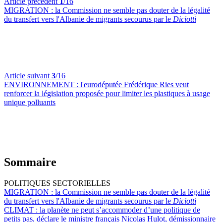
Article précédent
1
/16
MIGRATION :
la Commission ne semble pas douter de la légalité
du transfert vers l'Albanie de migrants secourus par le
Diciotti
Article suivant
3
/16
ENVIRONNEMENT :
l'eurodéputée Frédérique Ries veut
renforcer la législation proposée pour limiter les plastiques à usage
unique polluants
Sommaire
POLITIQUES SECTORIELLES
MIGRATION :
la Commission ne semble pas douter de la légalité
du transfert vers l'Albanie de migrants secourus par le
Diciotti
CLIMAT :
la planète ne peut s’accommoder d’une politique de
petits pas, déclare le ministre français Nicolas Hulot, démissionnaire