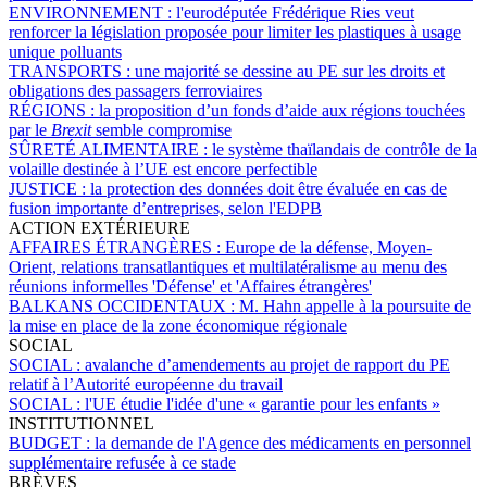
ENVIRONNEMENT :
l'eurodéputée Frédérique Ries veut
renforcer la législation proposée pour limiter les plastiques à usage
unique polluants
TRANSPORTS :
une majorité se dessine au PE sur les droits et
obligations des passagers ferroviaires
RÉGIONS :
la proposition d’un fonds d’aide aux régions touchées
par le
Brexit
semble compromise
SÛRETÉ ALIMENTAIRE :
le système thaïlandais de contrôle de la
volaille destinée à l’UE est encore perfectible
JUSTICE :
la protection des données doit être évaluée en cas de
fusion importante d’entreprises, selon l'EDPB
ACTION EXTÉRIEURE
AFFAIRES ÉTRANGÈRES :
Europe de la défense, Moyen-
Orient, relations transatlantiques et multilatéralisme au menu des
réunions informelles 'Défense' et 'Affaires étrangères'
BALKANS OCCIDENTAUX :
M. Hahn appelle à la poursuite de
la mise en place de la zone économique régionale
SOCIAL
SOCIAL :
avalanche d’amendements au projet de rapport du PE
relatif à l’Autorité européenne du travail
SOCIAL :
l'UE étudie l'idée d'une « garantie pour les enfants »
INSTITUTIONNEL
BUDGET :
la demande de l'Agence des médicaments en personnel
supplémentaire refusée à ce stade
BRÈVES