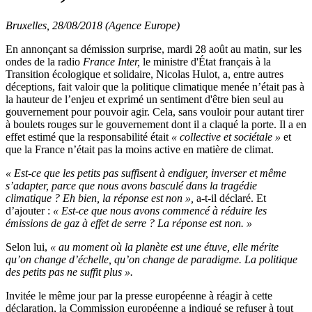
Bruxelles, 28/08/2018 (Agence Europe)
En annonçant sa démission surprise, mardi 28 août au matin, sur les
ondes de la radio
France Inter,
le ministre d'État français à la
Transition écologique et solidaire, Nicolas Hulot, a, entre autres
déceptions, fait valoir que la politique climatique menée n’était pas à
la hauteur de l’enjeu et exprimé un sentiment d'être bien seul au
gouvernement pour pouvoir agir. Cela, sans vouloir pour autant tirer
à boulets rouges sur le gouvernement dont il a claqué la porte. Il a en
effet estimé que la responsabilité était
« collective et sociétale »
et
que la France n’était pas la moins active en matière de climat.
« Est-ce que les petits pas suffisent à endiguer, inverser et même
s’adapter, parce que nous avons basculé dans la tragédie
climatique ? Eh bien, la réponse est non »,
a-t-il déclaré. Et
d’ajouter :
« Est-ce que nous avons commencé à réduire les
émissions de gaz à effet de serre ? La réponse est non. »
Selon lui,
« au moment où la planète est une étuve, elle mérite
qu’on change d’échelle, qu’on change de paradigme. La politique
des petits pas ne suffit plus ».
Invitée le même jour par la presse européenne à réagir à cette
déclaration, la Commission européenne a indiqué se refuser à tout