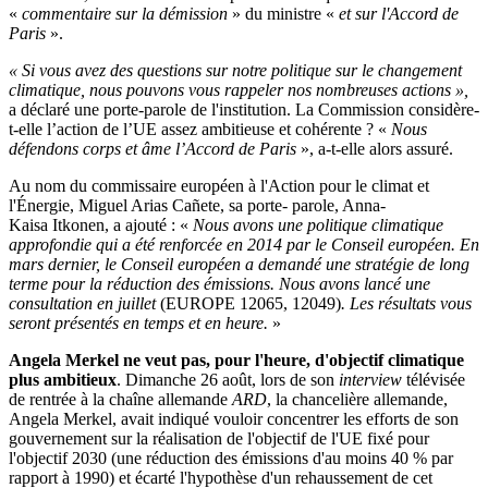
«
commentaire sur la démission
» du ministre «
et sur l'Accord de
Paris
».
« Si vous avez des questions sur notre politique sur le changement
climatique, nous pouvons vous rappeler nos nombreuses actions »,
a déclaré une porte-parole de l'institution. La Commission considère-
t-elle l’action de l’UE assez ambitieuse et cohérente ? «
Nous
défendons corps et âme l’Accord de Paris
», a-t-elle alors assuré.
Au nom du commissaire européen à l'Action pour le climat et
l'Énergie, Miguel Arias Cañete, sa porte- parole, Anna-
Kaisa Itkonen, a ajouté : «
Nous avons une politique climatique
approfondie qui a été renforcée en 2014 par le Conseil européen. En
mars dernier, le Conseil européen a demandé une stratégie de long
terme pour la réduction des émissions. Nous avons lancé une
consultation en juillet
(EUROPE 12065, 12049)
. Les résultats vous
seront présentés en temps et en heure.
»
Angela Merkel ne veut pas, pour l'heure, d'objectif climatique
plus ambitieux
. Dimanche 26 août, lors de son
interview
télévisée
de rentrée à la chaîne allemande
ARD
, la chancelière allemande,
Angela Merkel, avait indiqué vouloir concentrer les efforts de son
gouvernement sur la réalisation de l'objectif de l'UE fixé pour
l'objectif 2030 (une réduction des émissions d'au moins 40 % par
rapport à 1990) et écarté l'hypothèse d'un rehaussement de cet