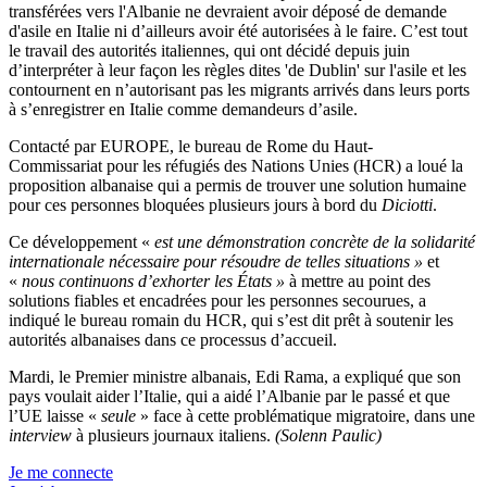
transférées vers l'Albanie ne devraient avoir déposé de demande
d'asile en Italie ni d’ailleurs avoir été autorisées à le faire. C’est tout
le travail des autorités italiennes, qui ont décidé depuis juin
d’interpréter à leur façon les règles dites 'de Dublin' sur l'asile et les
contournent en n’autorisant pas les migrants arrivés dans leurs ports
à s’enregistrer en Italie comme demandeurs d’asile.
Contacté par EUROPE, le bureau de Rome du Haut-
Commissariat pour les réfugiés des Nations Unies (HCR) a loué la
proposition albanaise qui a permis de trouver une solution humaine
pour ces personnes bloquées plusieurs jours à bord du
Diciotti
.
Ce développement «
est une démonstration concrète de la solidarité
internationale nécessaire pour résoudre de telles situations »
et
«
nous continuons d’exhorter les États »
à mettre au point des
solutions fiables et encadrées pour les personnes secourues, a
indiqué le bureau romain du HCR, qui s’est dit prêt à soutenir les
autorités albanaises dans ce processus d’accueil.
Mardi, le Premier ministre albanais, Edi Rama, a expliqué que son
pays voulait aider l’Italie, qui a aidé l’Albanie par le passé et que
l’UE laisse «
seule
» face à cette problématique migratoire, dans une
interview
à plusieurs journaux italiens.
(Solenn Paulic)
Je me connecte