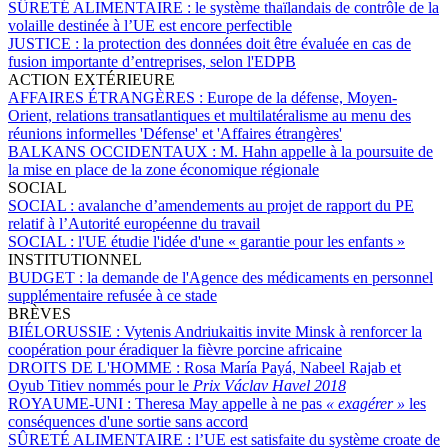
SÛRETÉ ALIMENTAIRE :
le système thaïlandais de contrôle de la
volaille destinée à l’UE est encore perfectible
JUSTICE :
la protection des données doit être évaluée en cas de
fusion importante d’entreprises, selon l'EDPB
ACTION EXTÉRIEURE
AFFAIRES ÉTRANGÈRES :
Europe de la défense, Moyen-
Orient, relations transatlantiques et multilatéralisme au menu des
réunions informelles 'Défense' et 'Affaires étrangères'
BALKANS OCCIDENTAUX :
M. Hahn appelle à la poursuite de
la mise en place de la zone économique régionale
SOCIAL
SOCIAL :
avalanche d’amendements au projet de rapport du PE
relatif à l’Autorité européenne du travail
SOCIAL :
l'UE étudie l'idée d'une « garantie pour les enfants »
INSTITUTIONNEL
BUDGET :
la demande de l'Agence des médicaments en personnel
supplémentaire refusée à ce stade
BRÈVES
BIÉLORUSSIE :
Vytenis Andriukaitis invite Minsk à renforcer la
coopération pour éradiquer la fièvre porcine africaine
DROITS DE L'HOMME :
Rosa María Payá, Nabeel Rajab et
Oyub Titiev nommés pour le
Prix Václav Havel 2018
ROYAUME-UNI :
Theresa May appelle à ne pas
« exagérer »
les
conséquences d'une sortie sans accord
SÛRETÉ ALIMENTAIRE :
l’UE est satisfaite du système croate de