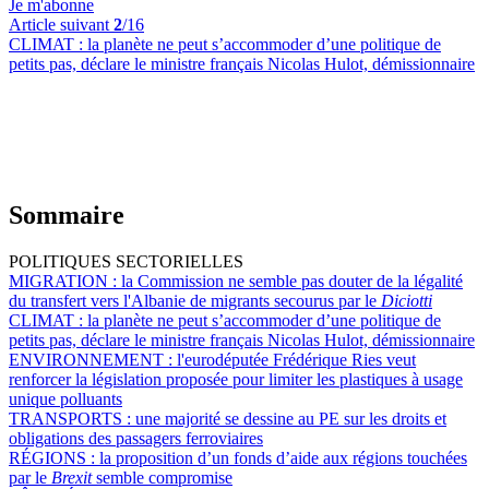
Je m'abonne
Article suivant
2
/16
CLIMAT :
la planète ne peut s’accommoder d’une politique de
petits pas, déclare le ministre français Nicolas Hulot, démissionnaire
Sommaire
POLITIQUES SECTORIELLES
MIGRATION :
la Commission ne semble pas douter de la légalité
du transfert vers l'Albanie de migrants secourus par le
Diciotti
CLIMAT :
la planète ne peut s’accommoder d’une politique de
petits pas, déclare le ministre français Nicolas Hulot, démissionnaire
ENVIRONNEMENT :
l'eurodéputée Frédérique Ries veut
renforcer la législation proposée pour limiter les plastiques à usage
unique polluants
TRANSPORTS :
une majorité se dessine au PE sur les droits et
obligations des passagers ferroviaires
RÉGIONS :
la proposition d’un fonds d’aide aux régions touchées
par le
Brexit
semble compromise