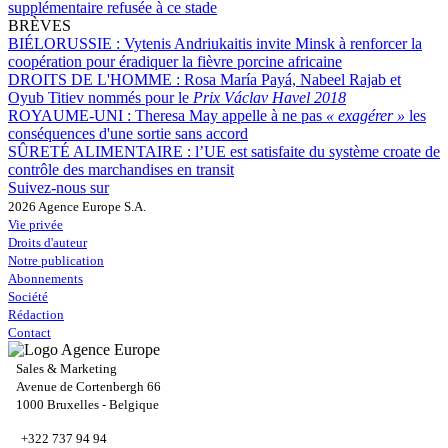
supplémentaire refusée à ce stade
BRÈVES
BIÉLORUSSIE :
Vytenis Andriukaitis invite Minsk à renforcer la
coopération pour éradiquer la fièvre porcine africaine
DROITS DE L'HOMME :
Rosa María Payá, Nabeel Rajab et
Oyub Titiev nommés pour le
Prix Václav Havel 2018
ROYAUME-UNI :
Theresa May appelle à ne pas
« exagérer »
les
conséquences d'une sortie sans accord
SÛRETÉ ALIMENTAIRE :
l’UE est satisfaite du système croate de
contrôle des marchandises en transit
Suivez-nous sur
2026 Agence Europe S.A.
Vie privée
Droits d'auteur
Notre publication
Abonnements
Société
Rédaction
Contact
Sales & Marketing
Avenue de Cortenbergh 66
1000 Bruxelles - Belgique
+322 737 94 94