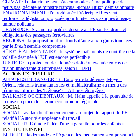
CLIMAT :
la planète ne peut s’accommoder d’une politique de
petits pas, déclare le ministre français Nicolas Hulot, démissionnaire
ENVIRONNEMENT :
l'eurodéputée Frédérique Ries veut
renforcer la législation proposée pour limiter les plastiques à usage
unique polluants
TRANSPORTS :
une majorité se dessine au PE sur les droits et
obligations des passagers ferroviaires
RÉGIONS :
la proposition d’un fonds d’aide aux régions touchées
par le
Brexit
semble compromise
SÛRETÉ ALIMENTAIRE :
le système thaïlandais de contrôle de la
volaille destinée à l’UE est encore perfectible
JUSTICE :
la protection des données doit être évaluée en cas de
fusion importante d’entreprises, selon l'EDPB
ACTION EXTÉRIEURE
AFFAIRES ÉTRANGÈRES :
Europe de la défense, Moyen-
Orient, relations transatlantiques et multilatéralisme au menu des
réunions informelles 'Défense' et 'Affaires étrangères'
BALKANS OCCIDENTAUX :
M. Hahn appelle à la poursuite de
la mise en place de la zone économique régionale
SOCIAL
SOCIAL :
avalanche d’amendements au projet de rapport du PE
relatif à l’Autorité européenne du travail
SOCIAL :
l'UE étudie l'idée d'une « garantie pour les enfants »
INSTITUTIONNEL
BUDGET :
la demande de l'Agence des médicaments en personnel