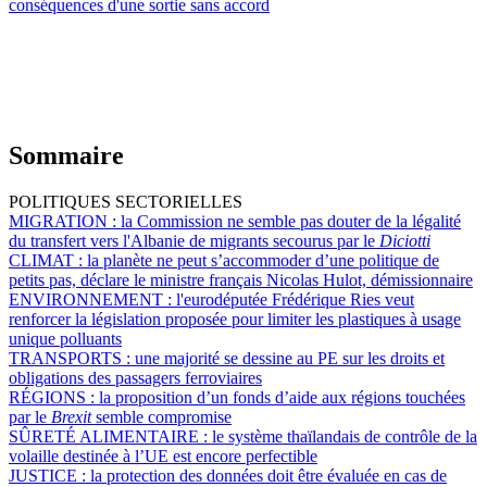
conséquences d'une sortie sans accord
Sommaire
POLITIQUES SECTORIELLES
MIGRATION :
la Commission ne semble pas douter de la légalité
du transfert vers l'Albanie de migrants secourus par le
Diciotti
CLIMAT :
la planète ne peut s’accommoder d’une politique de
petits pas, déclare le ministre français Nicolas Hulot, démissionnaire
ENVIRONNEMENT :
l'eurodéputée Frédérique Ries veut
renforcer la législation proposée pour limiter les plastiques à usage
unique polluants
TRANSPORTS :
une majorité se dessine au PE sur les droits et
obligations des passagers ferroviaires
RÉGIONS :
la proposition d’un fonds d’aide aux régions touchées
par le
Brexit
semble compromise
SÛRETÉ ALIMENTAIRE :
le système thaïlandais de contrôle de la
volaille destinée à l’UE est encore perfectible
JUSTICE :
la protection des données doit être évaluée en cas de