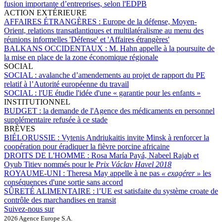
fusion importante d’entreprises, selon l'EDPB
ACTION EXTÉRIEURE
AFFAIRES ÉTRANGÈRES :
Europe de la défense, Moyen-
Orient, relations transatlantiques et multilatéralisme au menu des
réunions informelles 'Défense' et 'Affaires étrangères'
BALKANS OCCIDENTAUX :
M. Hahn appelle à la poursuite de
la mise en place de la zone économique régionale
SOCIAL
SOCIAL :
avalanche d’amendements au projet de rapport du PE
relatif à l’Autorité européenne du travail
SOCIAL :
l'UE étudie l'idée d'une « garantie pour les enfants »
INSTITUTIONNEL
BUDGET :
la demande de l'Agence des médicaments en personnel
supplémentaire refusée à ce stade
BRÈVES
BIÉLORUSSIE :
Vytenis Andriukaitis invite Minsk à renforcer la
coopération pour éradiquer la fièvre porcine africaine
DROITS DE L'HOMME :
Rosa María Payá, Nabeel Rajab et
Oyub Titiev nommés pour le
Prix Václav Havel 2018
ROYAUME-UNI :
Theresa May appelle à ne pas
« exagérer »
les
conséquences d'une sortie sans accord
SÛRETÉ ALIMENTAIRE :
l’UE est satisfaite du système croate de
contrôle des marchandises en transit
Suivez-nous sur
2026 Agence Europe S.A.