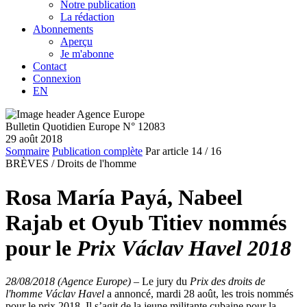
Notre publication
La rédaction
Abonnements
Aperçu
Je m'abonne
Contact
Connexion
EN
Bulletin Quotidien Europe N° 12083
29 août 2018
Sommaire
Publication complète
Par article
14
/ 16
BRÈVES /
Droits de l'homme
Rosa María Payá, Nabeel
Rajab et Oyub Titiev nommés
pour le
Prix Václav Havel 2018
28/08/2018 (Agence Europe)
–
Le jury du
Prix des droits de
l'homme Václav Havel
a annoncé, mardi 28 août, les trois nommés
pour le prix 2018. Il s’agit de la jeune militante cubaine pour la