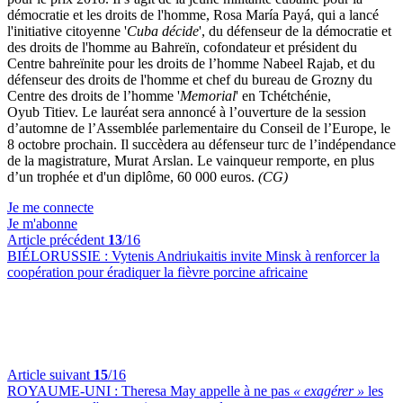
démocratie et les droits de l'homme, Rosa María Payá, qui a lancé
l'initiative citoyenne '
Cuba décide
', du défenseur de la démocratie et
des droits de l'homme au Bahreïn, cofondateur et président du
Centre bahreïnite pour les droits de l’homme Nabeel Rajab, et du
défenseur des droits de l'homme et chef du bureau de Grozny du
Centre des droits de l’homme '
Memorial
' en Tchétchénie,
Oyub Titiev. Le lauréat sera annoncé à l’ouverture de la session
d’automne de l’Assemblée parlementaire du Conseil de l’Europe, le
8 octobre prochain. Il succèdera au défenseur turc de l’indépendance
de la magistrature, Murat Arslan. Le vainqueur remporte, en plus
d’un trophée et d'un diplôme, 60 000 euros.
(CG)
Je me connecte
Je m'abonne
Article précédent
13
/16
BIÉLORUSSIE :
Vytenis Andriukaitis invite Minsk à renforcer la
coopération pour éradiquer la fièvre porcine africaine
Article suivant
15
/16
ROYAUME-UNI :
Theresa May appelle à ne pas
« exagérer »
les