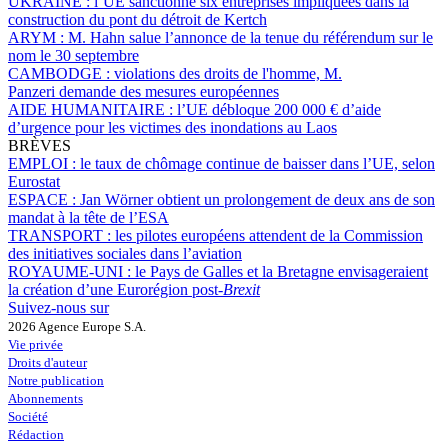
UKRAINE :
l’UE sanctionne six entreprises impliquées dans la
construction du pont du détroit de Kertch
ARYM :
M. Hahn salue l’annonce de la tenue du référendum sur le
nom le 30 septembre
CAMBODGE :
violations des droits de l'homme, M.
Panzeri demande des mesures européennes
AIDE HUMANITAIRE :
l’UE débloque 200 000 € d’aide
d’urgence pour les victimes des inondations au Laos
BRÈVES
EMPLOI :
le taux de chômage continue de baisser dans l’UE, selon
Eurostat
ESPACE :
Jan Wörner obtient un prolongement de deux ans de son
mandat à la tête de l’ESA
TRANSPORT :
les pilotes européens attendent de la Commission
des initiatives sociales dans l’aviation
ROYAUME-UNI :
le Pays de Galles et la Bretagne envisageraient
la création d’une Eurorégion post-
Brexit
Suivez-nous sur
2026 Agence Europe S.A.
Vie privée
Droits d'auteur
Notre publication
Abonnements
Société
Rédaction