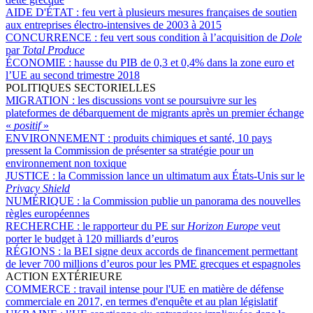
AIDE D'ÉTAT :
feu vert à plusieurs mesures françaises de soutien
aux entreprises électro-intensives de 2003 à 2015
CONCURRENCE :
feu vert sous condition à l’acquisition de
Dole
par
Total Produce
ÉCONOMIE :
hausse du PIB de 0,3 et 0,4% dans la zone euro et
l’UE au second trimestre 2018
POLITIQUES SECTORIELLES
MIGRATION :
les discussions vont se poursuivre sur les
plateformes de débarquement de migrants après un premier échange
«
positif
»
ENVIRONNEMENT :
produits chimiques et santé, 10 pays
pressent la Commission de présenter sa stratégie pour un
environnement non toxique
JUSTICE :
la Commission lance un ultimatum aux États-Unis sur le
Privacy Shield
NUMÉRIQUE :
la Commission publie un panorama des nouvelles
règles européennes
RECHERCHE :
le rapporteur du PE sur
Horizon Europe
veut
porter le budget à 120 milliards d’euros
RÉGIONS :
la BEI signe deux accords de financement permettant
de lever 700 millions d’euros pour les PME grecques et espagnoles
ACTION EXTÉRIEURE
COMMERCE :
travail intense pour l'UE en matière de défense
commerciale en 2017, en termes d'enquête et au plan législatif