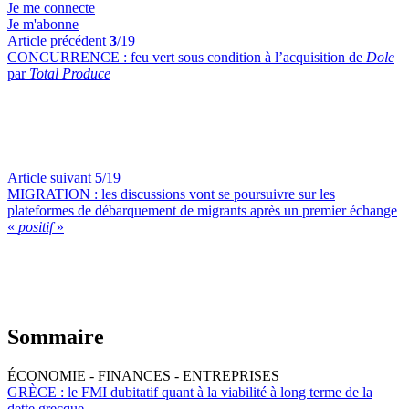
Je me connecte
Je m'abonne
Article précédent
3
/19
CONCURRENCE :
feu vert sous condition à l’acquisition de
Dole
par
Total Produce
Article suivant
5
/19
MIGRATION :
les discussions vont se poursuivre sur les
plateformes de débarquement de migrants après un premier échange
«
positif
»
Sommaire
ÉCONOMIE - FINANCES - ENTREPRISES
GRÈCE :
le FMI dubitatif quant à la viabilité à long terme de la
dette grecque