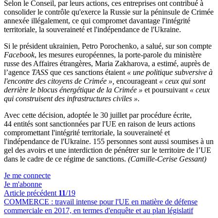
Selon le Conseil, par leurs actions, ces entreprises ont contribué à
consolider le contrôle qu'exerce la Russie sur la péninsule de Crimée
annexée illégalement, ce qui compromet davantage l'intégrité
territoriale, la souveraineté et l'indépendance de l'Ukraine.
Si le président ukrainien, Petro Porochenko, a salué, sur son compte
Facebook
, les mesures européennes, la porte-parole du ministère
russe des Affaires étrangères, Maria Zakharova, a estimé, auprès de
l’agence
TASS
que ces sanctions étaient
« une politique subversive à
l'encontre des citoyens de Crimée »,
encourageant
« ceux qui sont
derrière le blocus énergétique de la Crimée »
et poursuivant
« ceux
qui construisent des infrastructures civiles ».
Avec cette décision, adoptée le 30 juillet par procédure écrite,
44 entités sont sanctionnées par l'UE en raison de leurs actions
compromettant l'intégrité territoriale, la souveraineté et
l'indépendance de l'Ukraine. 155 personnes sont aussi soumises à un
gel des avoirs et une interdiction de pénétrer sur le territoire de l’UE
dans le cadre de ce régime de sanctions.
(Camille-Cerise Gessant)
Je me connecte
Je m'abonne
Article précédent
11
/19
COMMERCE :
travail intense pour l'UE en matière de défense
commerciale en 2017, en termes d'enquête et au plan législatif