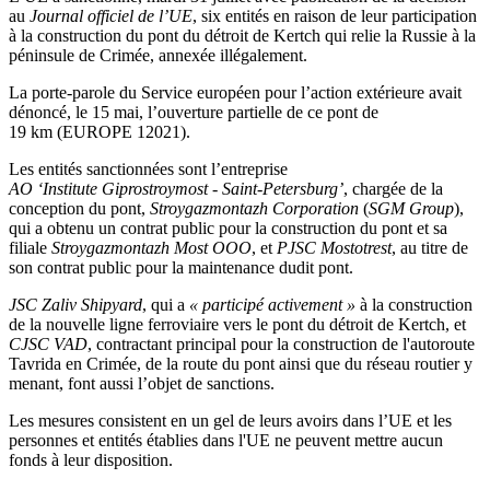
au
Journal officiel de l’UE
, six entités en raison de leur participation
à la construction du pont du détroit de Kertch qui relie la Russie à la
péninsule de Crimée, annexée illégalement.
La porte-parole du Service européen pour l’action extérieure avait
dénoncé, le 15 mai, l’ouverture partielle de ce pont de
19 km (EUROPE 12021).
Les entités sanctionnées sont l’entreprise
AO ‘Institute Giprostroymost - Saint-Petersburg’
, chargée de la
conception du pont,
Stroygazmontazh Corporation
(
SGM Group
),
qui a obtenu un contrat public pour la construction du pont et sa
filiale
Stroygazmontazh Most OOO
, et
PJSC Mostotrest
, au titre de
son contrat public pour la maintenance dudit pont.
JSC Zaliv Shipyard
, qui a
« participé activement »
à la construction
de la nouvelle ligne ferroviaire vers le pont du détroit de Kertch, et
CJSC VAD
, contractant principal pour la construction de l'autoroute
Tavrida en Crimée, de la route du pont ainsi que du réseau routier y
menant, font aussi l’objet de sanctions.
Les mesures consistent en un gel de leurs avoirs dans l’UE et les
personnes et entités établies dans l'UE ne peuvent mettre aucun
fonds à leur disposition.