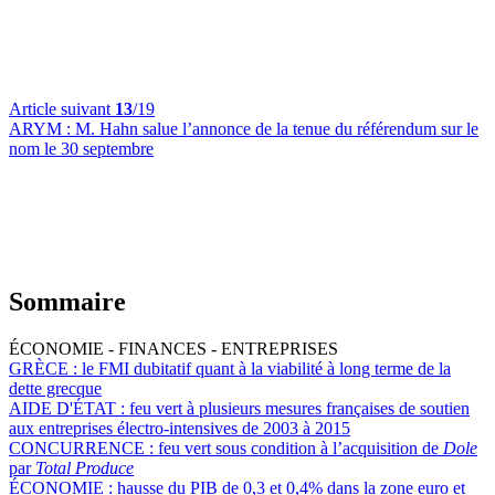
Article suivant
13
/19
ARYM :
M. Hahn salue l’annonce de la tenue du référendum sur le
nom le 30 septembre
Sommaire
ÉCONOMIE - FINANCES - ENTREPRISES
GRÈCE :
le FMI dubitatif quant à la viabilité à long terme de la
dette grecque
AIDE D'ÉTAT :
feu vert à plusieurs mesures françaises de soutien
aux entreprises électro-intensives de 2003 à 2015
CONCURRENCE :
feu vert sous condition à l’acquisition de
Dole
par
Total Produce
ÉCONOMIE :
hausse du PIB de 0,3 et 0,4% dans la zone euro et