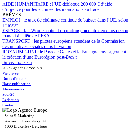
AIDE HUMANITAIRE :
l’UE débloque 200 000 € d’aide
d’urgence pour les victimes des inondations au Laos
BRÈVES
EMPLOI :
le taux de chômage continue de baisser dans l’UE, selon
Eurostat
ESPACE :
Jan Wörner obtient un prolongement de deux ans de son
mandat à la tête de l’ESA
TRANSPORT :
les pilotes européens attendent de la Commission
des initiatives sociales dans l’aviation
ROYAUME-UNI :
le Pays de Galles et la Bretagne envisageraient
la création d’une Eurorégion post-
Brexit
Suivez-nous sur
2026 Agence Europe S.A.
Vie privée
Droits d'auteur
Notre publication
Abonnements
Société
Rédaction
Contact
Sales & Marketing
Avenue de Cortenbergh 66
1000 Bruxelles - Belgique