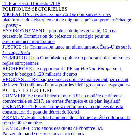
l’UE au second trimestre 2018
POLITIQUES SECTORIELLES
MIGRATION :
les discussions vont se poursuivre sur les
plateformes de débarquement de migrants après un premier échange
«
positif
»
ENVIRONNEMENT :
produits chimiques et santé, 10 pays
pressent la Commission de présenter sa stratégie pour un
environnement non toxique
JUSTICE :
la Commission lance un ultimatum aux États-Unis sur le
Privacy Shield
NUMÉRIQUE :
la Commission publie un panorama des nouvelles
règles européennes
RECHERCHE :
le rapporteur du PE sur
Horizon Europe
veut
porter le budget à 120 milliards d’euros
RÉGIONS :
la BEI signe deux accords de financement permettant
de lever 700 millions d’euros pour les PME grecques et espagnoles
ACTION EXTÉRIEURE
COMMERCE :
travail intense pour l'UE en matière de défense
commerciale en 2017, en termes d'enquête et au plan législatif
UKRAINE :
l’UE sanctionne six entreprises impliquées dans la
construction du pont du détroit de Kertch
ARYM :
M. Hahn salue l’annonce de la tenue du référendum sur le
nom le 30 septembre
CAMBODGE :
violations des droits de l'homme, M.
Panzeri demande des mesures européennes