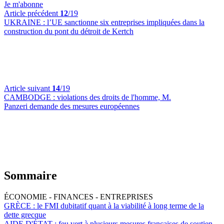
Je m'abonne
Article précédent
12
/19
UKRAINE :
l’UE sanctionne six entreprises impliquées dans la
construction du pont du détroit de Kertch
Article suivant
14
/19
CAMBODGE :
violations des droits de l'homme, M.
Panzeri demande des mesures européennes
Sommaire
ÉCONOMIE - FINANCES - ENTREPRISES
GRÈCE :
le FMI dubitatif quant à la viabilité à long terme de la
dette grecque
AIDE D'ÉTAT :
feu vert à plusieurs mesures françaises de soutien