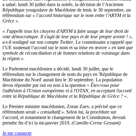
a salué, lundi 30 juillet dans la soirée, la décision de l’Ancienne
République yougoslave de Macédoine de tenir, le 30 septembre, un
référendum sur
« l’accord historique sur le nom entre l’ARYM et la
Grèce ».
« J'appelle tous les citoyens d'ARYM à faire usage de leur droit de
vote démocratique. Il s'agit de leur pays et de leur propre avenir ! »
,
a-t-il souligné sur son compte
Twitter
. Le commissaire a rappelé que
l’UE soutenait l’accord sur le nom et sa mise en œuvre
« en tant que
symbole de réconciliation et de bonnes relations de voisinage dans
la région ».
Le Parlement macédonien a décidé, lundi 30 juillet, que le
référendum sur le changement de nom du pays en 'République de
Macédoine du Nord' aurait lieu le 30 septembre. La population
devra répondre par oui ou non à la question «
Êtes-vous pour
l'adhésion à l'Union européenne et à l'OTAN, en acceptant l'accord
entre la République de Macédoine et la République de Grèce ?
».
Le Premier ministre macédonien, Zoran Zaev, a précisé que ce
référendum serait
« consultatif ».
Selon lui, la procédure sur
l’accord, et notamment le changement de la Constitution, devrait
prendre fin d’ici la mi-janvier 2019.
(Camille-Cerise Gessant)
Je me connecte