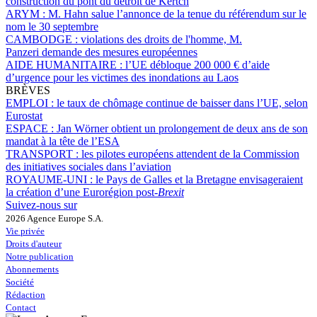
construction du pont du détroit de Kertch
ARYM :
M. Hahn salue l’annonce de la tenue du référendum sur le
nom le 30 septembre
CAMBODGE :
violations des droits de l'homme, M.
Panzeri demande des mesures européennes
AIDE HUMANITAIRE :
l’UE débloque 200 000 € d’aide
d’urgence pour les victimes des inondations au Laos
BRÈVES
EMPLOI :
le taux de chômage continue de baisser dans l’UE, selon
Eurostat
ESPACE :
Jan Wörner obtient un prolongement de deux ans de son
mandat à la tête de l’ESA
TRANSPORT :
les pilotes européens attendent de la Commission
des initiatives sociales dans l’aviation
ROYAUME-UNI :
le Pays de Galles et la Bretagne envisageraient
la création d’une Eurorégion post-
Brexit
Suivez-nous sur
2026 Agence Europe S.A.
Vie privée
Droits d'auteur
Notre publication
Abonnements
Société
Rédaction
Contact