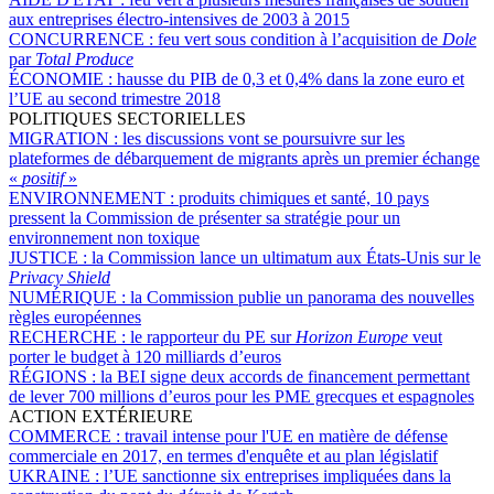
aux entreprises électro-intensives de 2003 à 2015
CONCURRENCE :
feu vert sous condition à l’acquisition de
Dole
par
Total Produce
ÉCONOMIE :
hausse du PIB de 0,3 et 0,4% dans la zone euro et
l’UE au second trimestre 2018
POLITIQUES SECTORIELLES
MIGRATION :
les discussions vont se poursuivre sur les
plateformes de débarquement de migrants après un premier échange
«
positif
»
ENVIRONNEMENT :
produits chimiques et santé, 10 pays
pressent la Commission de présenter sa stratégie pour un
environnement non toxique
JUSTICE :
la Commission lance un ultimatum aux États-Unis sur le
Privacy Shield
NUMÉRIQUE :
la Commission publie un panorama des nouvelles
règles européennes
RECHERCHE :
le rapporteur du PE sur
Horizon Europe
veut
porter le budget à 120 milliards d’euros
RÉGIONS :
la BEI signe deux accords de financement permettant
de lever 700 millions d’euros pour les PME grecques et espagnoles
ACTION EXTÉRIEURE
COMMERCE :
travail intense pour l'UE en matière de défense
commerciale en 2017, en termes d'enquête et au plan législatif
UKRAINE :
l’UE sanctionne six entreprises impliquées dans la