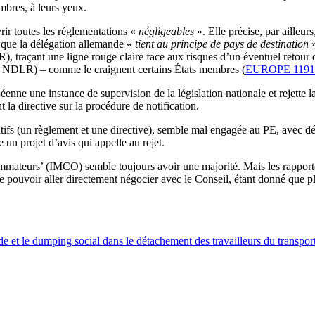
embres, à leurs yeux.
rir toutes les réglementations «
négligeables
». Elle précise, par ailleur
e que la délégation allemande «
tient au principe de pays de destination
»
R), traçant une ligne rouge claire face aux risques d’un éventuel retour 
ire, NDLR) – comme le craignent certains États membres (
EUROPE 1191
enne une instance de supervision de la législation nationale et rejette 
t la directive sur la procédure de notification.
atifs (un règlement et une directive), semble mal engagée au PE, avec d
 un projet d’avis qui appelle au rejet.
ommateurs’ (IMCO) semble toujours avoir une majorité. Mais les rappor
 pouvoir aller directement négocier avec le Conseil, étant donné que p
ude et le dumping social dans le détachement des travailleurs du transpor