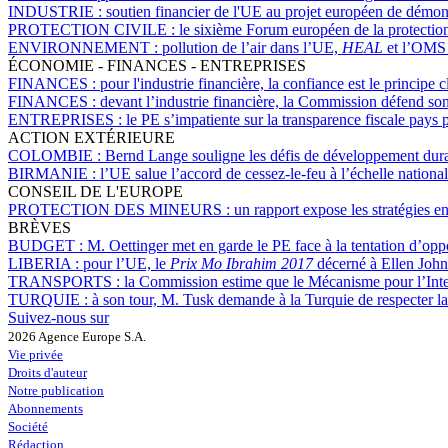
INDUSTRIE :
soutien financier de l'UE au projet européen de démons
PROTECTION CIVILE :
le sixième Forum européen de la protection 
ENVIRONNEMENT :
pollution de l’air dans l’UE,
HEAL
et l’OMS 
ÉCONOMIE - FINANCES - ENTREPRISES
FINANCES :
pour l'industrie financière, la confiance est le principe 
FINANCES :
devant l’industrie financière, la Commission défend s
ENTREPRISES :
le PE s’impatiente sur la transparence fiscale pays 
ACTION EXTÉRIEURE
COLOMBIE :
Bernd Lange souligne les défis de développement dur
BIRMANIE :
l’UE salue l’accord de cessez-le-feu à l’échelle nationa
CONSEIL DE L'EUROPE
PROTECTION DES MINEURS :
un rapport expose les stratégies 
BRÈVES
BUDGET :
M. Oettinger met en garde le PE face à la tentation d’opp
LIBERIA :
pour l’UE, le
Prix Mo Ibrahim 2017
décerné à Ellen John
TRANSPORTS :
la Commission estime que le Mécanisme pour l’Inte
TURQUIE :
à son tour, M. Tusk demande à la Turquie de respecter la
Suivez-nous sur
2026 Agence Europe S.A.
Vie privée
Droits d'auteur
Notre publication
Abonnements
Société
Rédaction