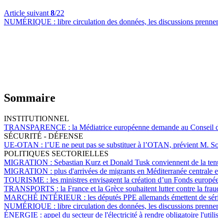
Article suivant
8
/22
NUMÉRIQUE :
libre circulation des données, les discussions pren
Sommaire
INSTITUTIONNEL
TRANSPARENCE :
la Médiatrice européenne demande au Conseil de
SÉCURITÉ - DÉFENSE
UE-OTAN :
l’UE ne peut pas se substituer à l’OTAN, prévient M. S
POLITIQUES SECTORIELLES
MIGRATION :
Sebastian Kurz et Donald Tusk conviennent de la tenu
MIGRATION :
plus d'arrivées de migrants en Méditerranée centrale e
TOURISME :
les ministres envisagent la création d’un Fonds europé
TRANSPORTS :
la France et la Grèce souhaitent lutter contre la fra
MARCHÉ INTÉRIEUR :
les députés PPE allemands émettent de série
NUMÉRIQUE :
libre circulation des données, les discussions pren
ÉNERGIE :
appel du secteur de l'électricité à rendre obligatoire l'utili