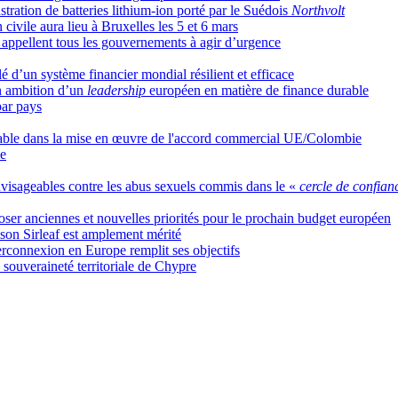
tration de batteries lithium-ion porté par le Suédois
Northvolt
civile aura lieu à Bruxelles les 5 et 6 mars
appellent tous les gouvernements à agir d’urgence
clé d’un système financier mondial résilient et efficace
on ambition d’un
leadership
européen en matière de finance durable
par pays
able dans la mise en œuvre de l'accord commercial UE/Colombie
le
envisageables contre les abus sexuels commis dans le «
cercle de confian
oser anciennes et nouvelles priorités pour le prochain budget européen
son Sirleaf est amplement mérité
rconnexion en Europe remplit ses objectifs
 souveraineté territoriale de Chypre