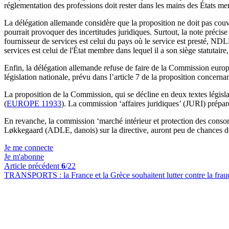
réglementation des professions doit rester dans les mains des États m
La délégation allemande considère que la proposition ne doit pas couv
pourrait provoquer des incertitudes juridiques. Surtout, la note précis
fournisseur de services est celui du pays où le service est presté, NDL
services est celui de l'État membre dans lequel il a son siège statuta
Enfin, la délégation allemande refuse de faire de la Commission europé
législation nationale, prévu dans l’article 7 de la proposition concernan
La proposition de la Commission, qui se décline en deux textes législ
(
EUROPE 11933
). La commission ‘affaires juridiques’ (JURI) prépare
En revanche, la commission ‘marché intérieur et protection des cons
Løkkegaard (ADLE, danois) sur la directive, auront peu de chances de
Je me connecte
Je m'abonne
Article précédent
6
/22
TRANSPORTS :
la France et la Grèce souhaitent lutter contre la fra