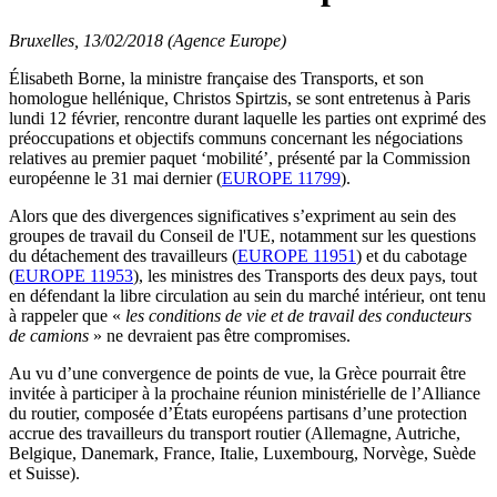
Bruxelles, 13/02/2018 (Agence Europe)
Élisabeth Borne, la ministre française des Transports, et son
homologue hellénique, Christos Spirtzis, se sont entretenus à Paris
lundi 12 février, rencontre durant laquelle les parties ont exprimé des
préoccupations et objectifs communs concernant les négociations
relatives au premier paquet ‘mobilité’, présenté par la Commission
européenne le 31 mai dernier (
EUROPE 11799
).
Alors que des divergences significatives s’expriment au sein des
groupes de travail du Conseil de l'UE, notamment sur les questions
du détachement des travailleurs (
EUROPE 11951
) et du cabotage
(
EUROPE 11953
), les ministres des Transports des deux pays, tout
en défendant la libre circulation au sein du marché intérieur, ont tenu
à rappeler que «
les conditions de vie et de travail des conducteurs
de camions
» ne devraient pas être compromises.
Au vu d’une convergence de points de vue, la Grèce pourrait être
invitée à participer à la prochaine réunion ministérielle de l’Alliance
du routier, composée d’États européens partisans d’une protection
accrue des travailleurs du transport routier (Allemagne, Autriche,
Belgique, Danemark, France, Italie, Luxembourg, Norvège, Suède
et Suisse).