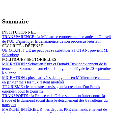
Sommaire
INSTITUTIONNEL
TRANSPARENCE :
la Médiatrice européenne demande au Conseil
de l’UE d’améliorer la transparence de son processus législatif
SÉCURITÉ - DÉFENSE
UE-OTAN :
l’UE ne peut pas se substituer à l’OTAN, prévient M.
Soltenberg
POLITIQUES SECTORIELLES
MIGRATION :
Sebastian Kurz et Donald Tusk conviennent de la
tenue d'un Sommet informel sur la migration illégale le 20 septembre
à Vienne
MIGRATION :
plus d'arrivées de migrants en Méditerranée centrale
en janvier mais les flux restent modérés
TOURISME :
les ministres envisagent la création d’un Fonds
européen pour le tourisme
TRANSPORTS :
la France et la Grèce souhaitent lutter contre la
fraude et le dumping social dans le détachement des travailleurs du
transport
MARCHÉ INTÉRIEUR :
les députés PPE allemands émettent de