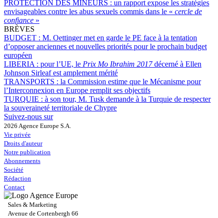
PROTECTION DES MINEURS :
un rapport expose les stratégies
envisageables contre les abus sexuels commis dans le «
cercle de
confiance
»
BRÈVES
BUDGET :
M. Oettinger met en garde le PE face à la tentation
d’opposer anciennes et nouvelles priorités pour le prochain budget
européen
LIBERIA :
pour l’UE, le
Prix Mo Ibrahim 2017
décerné à Ellen
Johnson Sirleaf est amplement mérité
TRANSPORTS :
la Commission estime que le Mécanisme pour
l’Interconnexion en Europe remplit ses objectifs
TURQUIE :
à son tour, M. Tusk demande à la Turquie de respecter
la souveraineté territoriale de Chypre
Suivez-nous sur
2026 Agence Europe S.A.
Vie privée
Droits d'auteur
Notre publication
Abonnements
Société
Rédaction
Contact
Sales & Marketing
Avenue de Cortenbergh 66