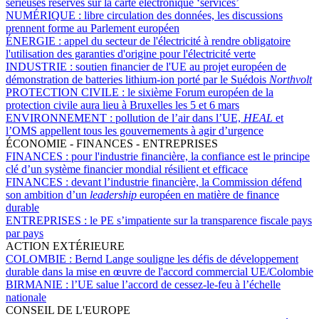
sérieuses réserves sur la carte électronique ‘services’
NUMÉRIQUE :
libre circulation des données, les discussions
prennent forme au Parlement européen
ÉNERGIE :
appel du secteur de l'électricité à rendre obligatoire
l'utilisation des garanties d'origine pour l'électricité verte
INDUSTRIE :
soutien financier de l'UE au projet européen de
démonstration de batteries lithium-ion porté par le Suédois
Northvolt
PROTECTION CIVILE :
le sixième Forum européen de la
protection civile aura lieu à Bruxelles les 5 et 6 mars
ENVIRONNEMENT :
pollution de l’air dans l’UE,
HEAL
et
l’OMS appellent tous les gouvernements à agir d’urgence
ÉCONOMIE - FINANCES - ENTREPRISES
FINANCES :
pour l'industrie financière, la confiance est le principe
clé d’un système financier mondial résilient et efficace
FINANCES :
devant l’industrie financière, la Commission défend
son ambition d’un
leadership
européen en matière de finance
durable
ENTREPRISES :
le PE s’impatiente sur la transparence fiscale pays
par pays
ACTION EXTÉRIEURE
COLOMBIE :
Bernd Lange souligne les défis de développement
durable dans la mise en œuvre de l'accord commercial UE/Colombie
BIRMANIE :
l’UE salue l’accord de cessez-le-feu à l’échelle
nationale
CONSEIL DE L'EUROPE