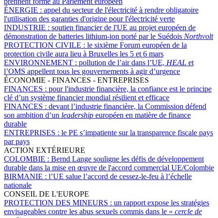
prennent forme au Parlement européen
ÉNERGIE :
appel du secteur de l'électricité à rendre obligatoire
l'utilisation des garanties d'origine pour l'électricité verte
INDUSTRIE :
soutien financier de l'UE au projet européen de
démonstration de batteries lithium-ion porté par le Suédois
Northvolt
PROTECTION CIVILE :
le sixième Forum européen de la
protection civile aura lieu à Bruxelles les 5 et 6 mars
ENVIRONNEMENT :
pollution de l’air dans l’UE,
HEAL
et
l’OMS appellent tous les gouvernements à agir d’urgence
ÉCONOMIE - FINANCES - ENTREPRISES
FINANCES :
pour l'industrie financière, la confiance est le principe
clé d’un système financier mondial résilient et efficace
FINANCES :
devant l’industrie financière, la Commission défend
son ambition d’un
leadership
européen en matière de finance
durable
ENTREPRISES :
le PE s’impatiente sur la transparence fiscale pays
par pays
ACTION EXTÉRIEURE
COLOMBIE :
Bernd Lange souligne les défis de développement
durable dans la mise en œuvre de l'accord commercial UE/Colombie
BIRMANIE :
l’UE salue l’accord de cessez-le-feu à l’échelle
nationale
CONSEIL DE L'EUROPE
PROTECTION DES MINEURS :
un rapport expose les stratégies
envisageables contre les abus sexuels commis dans le «
cercle de