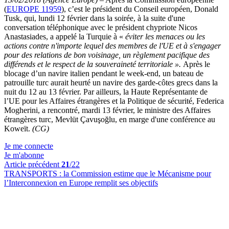
(
EUROPE 11959
), c’est le président du Conseil européen, Donald
Tusk, qui, lundi 12 février dans la soirée, à la suite d'une
conversation téléphonique avec le président chypriote Nicos
Anastasiades, a appelé la Turquie à «
éviter les menaces ou les
actions contre n'importe lequel des membres de l'UE et à s'engager
pour des relations de bon voisinage, un règlement pacifique des
différends et le respect de la souveraineté territoriale ».
Après le
blocage d’un navire italien pendant le week-end, un bateau de
patrouille turc aurait heurté un navire des garde-côtes grecs dans la
nuit du 12 au 13 février. Par ailleurs, la Haute Représentante de
l’UE pour les Affaires étrangères et la Politique de sécurité, Federica
Mogherini, a rencontré, mardi 13 février, le ministre des Affaires
étrangères turc, Mevlüt Çavuşoğlu, en marge d'une conférence au
Koweït.
(CG)
Je me connecte
Je m'abonne
Article précédent
21
/22
TRANSPORTS :
la Commission estime que le Mécanisme pour
l’Interconnexion en Europe remplit ses objectifs