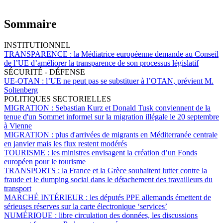
Sommaire
INSTITUTIONNEL
TRANSPARENCE :
la Médiatrice européenne demande au Conseil
de l’UE d’améliorer la transparence de son processus législatif
SÉCURITÉ - DÉFENSE
UE-OTAN :
l’UE ne peut pas se substituer à l’OTAN, prévient M.
Soltenberg
POLITIQUES SECTORIELLES
MIGRATION :
Sebastian Kurz et Donald Tusk conviennent de la
tenue d'un Sommet informel sur la migration illégale le 20 septembre
à Vienne
MIGRATION :
plus d'arrivées de migrants en Méditerranée centrale
en janvier mais les flux restent modérés
TOURISME :
les ministres envisagent la création d’un Fonds
européen pour le tourisme
TRANSPORTS :
la France et la Grèce souhaitent lutter contre la
fraude et le dumping social dans le détachement des travailleurs du
transport
MARCHÉ INTÉRIEUR :
les députés PPE allemands émettent de
sérieuses réserves sur la carte électronique ‘services’
NUMÉRIQUE :
libre circulation des données, les discussions