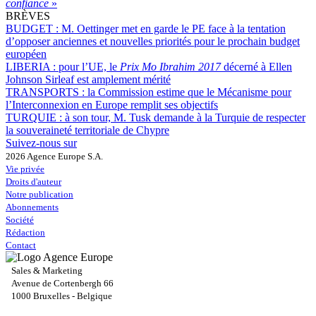
confiance
»
BRÈVES
BUDGET :
M. Oettinger met en garde le PE face à la tentation
d’opposer anciennes et nouvelles priorités pour le prochain budget
européen
LIBERIA :
pour l’UE, le
Prix Mo Ibrahim 2017
décerné à Ellen
Johnson Sirleaf est amplement mérité
TRANSPORTS :
la Commission estime que le Mécanisme pour
l’Interconnexion en Europe remplit ses objectifs
TURQUIE :
à son tour, M. Tusk demande à la Turquie de respecter
la souveraineté territoriale de Chypre
Suivez-nous sur
2026 Agence Europe S.A.
Vie privée
Droits d'auteur
Notre publication
Abonnements
Société
Rédaction
Contact
Sales & Marketing
Avenue de Cortenbergh 66
1000 Bruxelles - Belgique