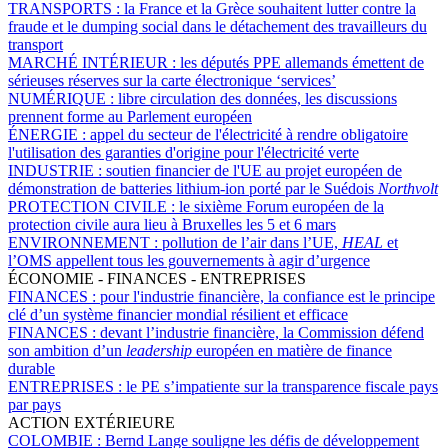
TRANSPORTS :
la France et la Grèce souhaitent lutter contre la
fraude et le dumping social dans le détachement des travailleurs du
transport
MARCHÉ INTÉRIEUR :
les députés PPE allemands émettent de
sérieuses réserves sur la carte électronique ‘services’
NUMÉRIQUE :
libre circulation des données, les discussions
prennent forme au Parlement européen
ÉNERGIE :
appel du secteur de l'électricité à rendre obligatoire
l'utilisation des garanties d'origine pour l'électricité verte
INDUSTRIE :
soutien financier de l'UE au projet européen de
démonstration de batteries lithium-ion porté par le Suédois
Northvolt
PROTECTION CIVILE :
le sixième Forum européen de la
protection civile aura lieu à Bruxelles les 5 et 6 mars
ENVIRONNEMENT :
pollution de l’air dans l’UE,
HEAL
et
l’OMS appellent tous les gouvernements à agir d’urgence
ÉCONOMIE - FINANCES - ENTREPRISES
FINANCES :
pour l'industrie financière, la confiance est le principe
clé d’un système financier mondial résilient et efficace
FINANCES :
devant l’industrie financière, la Commission défend
son ambition d’un
leadership
européen en matière de finance
durable
ENTREPRISES :
le PE s’impatiente sur la transparence fiscale pays
par pays
ACTION EXTÉRIEURE
COLOMBIE :
Bernd Lange souligne les défis de développement