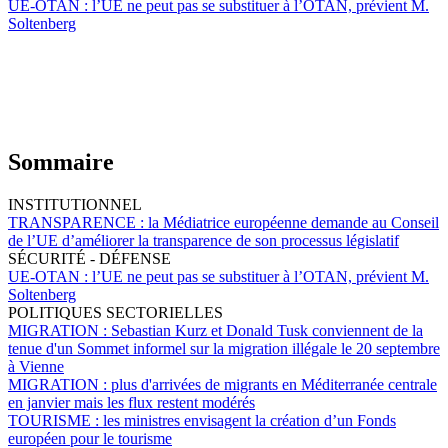
UE-OTAN :
l’UE ne peut pas se substituer à l’OTAN, prévient M.
Soltenberg
Sommaire
INSTITUTIONNEL
TRANSPARENCE :
la Médiatrice européenne demande au Conseil
de l’UE d’améliorer la transparence de son processus législatif
SÉCURITÉ - DÉFENSE
UE-OTAN :
l’UE ne peut pas se substituer à l’OTAN, prévient M.
Soltenberg
POLITIQUES SECTORIELLES
MIGRATION :
Sebastian Kurz et Donald Tusk conviennent de la
tenue d'un Sommet informel sur la migration illégale le 20 septembre
à Vienne
MIGRATION :
plus d'arrivées de migrants en Méditerranée centrale
en janvier mais les flux restent modérés
TOURISME :
les ministres envisagent la création d’un Fonds
européen pour le tourisme