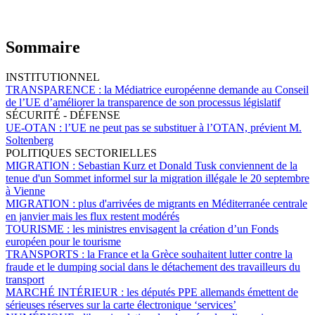
Sommaire
INSTITUTIONNEL
TRANSPARENCE :
la Médiatrice européenne demande au Conseil
de l’UE d’améliorer la transparence de son processus législatif
SÉCURITÉ - DÉFENSE
UE-OTAN :
l’UE ne peut pas se substituer à l’OTAN, prévient M.
Soltenberg
POLITIQUES SECTORIELLES
MIGRATION :
Sebastian Kurz et Donald Tusk conviennent de la
tenue d'un Sommet informel sur la migration illégale le 20 septembre
à Vienne
MIGRATION :
plus d'arrivées de migrants en Méditerranée centrale
en janvier mais les flux restent modérés
TOURISME :
les ministres envisagent la création d’un Fonds
européen pour le tourisme
TRANSPORTS :
la France et la Grèce souhaitent lutter contre la
fraude et le dumping social dans le détachement des travailleurs du
transport
MARCHÉ INTÉRIEUR :
les députés PPE allemands émettent de
sérieuses réserves sur la carte électronique ‘services’