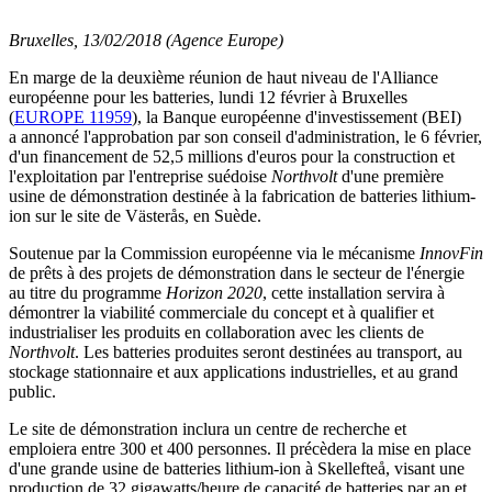
Bruxelles, 13/02/2018 (Agence Europe)
En marge de la deuxième réunion de haut niveau de l'Alliance
européenne pour les batteries, lundi 12 février à Bruxelles
(
EUROPE 11959
), la Banque européenne d'investissement (BEI)
a annoncé l'approbation par son conseil d'administration, le 6 février,
d'un financement de 52,5 millions d'euros pour la construction et
l'exploitation par l'entreprise suédoise
Northvolt
d'une première
usine de démonstration destinée à la fabrication de batteries lithium-
ion sur le site de Västerås, en Suède.
Soutenue par la Commission européenne via le mécanisme
InnovFin
de prêts à des projets de démonstration dans le secteur de l'énergie
au titre du programme
Horizon 2020
, cette installation servira à
démontrer la viabilité commerciale du concept et à qualifier et
industrialiser les produits en collaboration avec les clients de
Northvolt
. Les batteries produites seront destinées au transport, au
stockage stationnaire et aux applications industrielles, et au grand
public.
Le site de démonstration inclura un centre de recherche et
emploiera entre 300 et 400 personnes. Il précèdera la mise en place
d'une grande usine de batteries lithium-ion à Skellefteå, visant une
production de 32 gigawatts/heure de capacité de batteries par an et