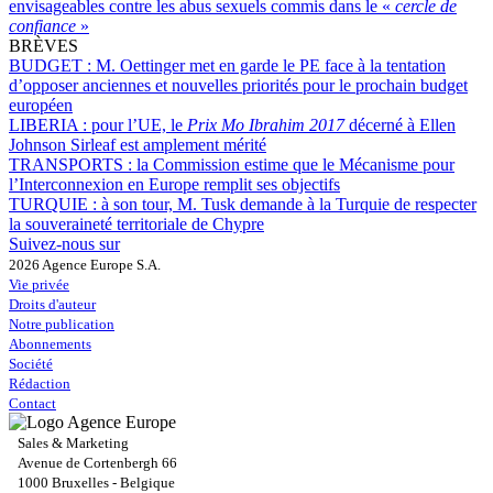
envisageables contre les abus sexuels commis dans le «
cercle de
confiance
»
BRÈVES
BUDGET :
M. Oettinger met en garde le PE face à la tentation
d’opposer anciennes et nouvelles priorités pour le prochain budget
européen
LIBERIA :
pour l’UE, le
Prix Mo Ibrahim 2017
décerné à Ellen
Johnson Sirleaf est amplement mérité
TRANSPORTS :
la Commission estime que le Mécanisme pour
l’Interconnexion en Europe remplit ses objectifs
TURQUIE :
à son tour, M. Tusk demande à la Turquie de respecter
la souveraineté territoriale de Chypre
Suivez-nous sur
2026 Agence Europe S.A.
Vie privée
Droits d'auteur
Notre publication
Abonnements
Société
Rédaction
Contact
Sales & Marketing
Avenue de Cortenbergh 66
1000 Bruxelles - Belgique