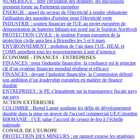
NUMÉRIQUE :
libre circulation des données, les discussions
prennent forme au Parlement européen
ÉNERGIE :
appel du secteur de l'électricité à rendre obligatoire
l'utilisation des garanties d'origine pour l'électricité verte
INDUSTRIE :
soutien financier de l'UE au projet européen de
démonstration de batteries lithium-ion porté par le Suédois
Northvolt
PROTECTION CIVILE :
le sixième Forum européen de la
protection civile aura lieu à Bruxelles les 5 et 6 mars
ENVIRONNEMENT :
pollution de l’air dans l’UE,
HEAL
et
l’OMS appellent tous les gouvernements à agir d’urgence
ÉCONOMIE - FINANCES - ENTREPRISES
FINANCES :
pour l'industrie financière, la confiance est le principe
clé d’un système financier mondial résilient et efficace
FINANCES :
devant l’industrie financière, la Commission défend
son ambition d’un
leadership
européen en matière de finance
durable
ENTREPRISES :
le PE s’impatiente sur la transparence fiscale pays
par pays
ACTION EXTÉRIEURE
COLOMBIE :
Bernd Lange souligne les défis de développement
durable dans la mise en œuvre de l'accord commercial UE/Colombie
BIRMANIE :
l’UE salue l’accord de cessez-le-feu à l’échelle
nationale
CONSEIL DE L'EUROPE
PROTECTION DES MINEURS :
un rapport expose les stratégies