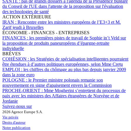
SANTÉ :
pas de grands dossiers à l'agenda de la Présidence bulgare
du Conseil de l'UE dans l'attente de la proposition sur l'évaluation
des technologies de santé
ACTION EXTÉRIEURE
IRAN :
Rencontre entre les ministres européens de l’E3+3 et M.
Zarif jeudi à Bruxelles
ÉCONOMIE - FINANCES - ENTREPRISES
FINANCES :
les premières pistes de travail de Sophie in’t Veld sur
la proposition de produits paneuropéens d’épargne-retraite
individuelle
BRÈVES
COHÉSION :
les Stratégies de spécialisation intelligentes pourraient
être étendues à d’autres politiques européennes, selon Mme Crețu
EMPLOI :
les chiffres du chômage au plus bas depuis janvier 2009
dans la zone euro
POLOGNE :
le Premier ministre polonais remanie son
gouvernement en signe d'apaisement envers la Commission
PROCHE-ORIENT :
Mme Mogherini s’entretient du processus de
paix avec les ministres des Affaires étrangères de Norvège et de
Jordanie
Suivez-nous sur
2026 Agence Europe S.A.
Vie privée
Droits d'auteur
Notre publication