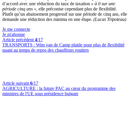
d’accord avec une réduction du taux de taxation
« à 0 sur une
période cinq ans
», elle préconise cependant plus de flexibilité.
Plutôt qu’un abaissement progressif sur une période de cinq ans, elle
demande une réduction des minima en une étape.
(Lucas Tripoteau)
Je me connecte
Je m'abonne
Article précédent
4
/17
TRANSPORTS :
Wim van de Camp plaide pour plus de flexibilité
quant au temps de repos des chauffeurs routiers
Article suivant
6
/17
AGRICULTURE :
la future PAC au cœur du programme des
ministres de l'UE sous présidence bulgare