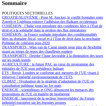
Sommaire
POLITIQUES SECTORIELLES
CROATIE/SLOVÉNIE :
Pour M. Juncker, le conflit frontalier entre
Zagreb et Ljubljana entrave l’adhésion des Balkans occidentaux
COHÉSION :
l’Italie veut introduire des conditions liées à l’État de
droit et à la solidarité dans la gestion des flux migratoires
COHÉSION :
la France souhaite introduire des conditionnalités
liées au domaine fiscal, social et à l’État de droit dans la prochaine
Politique de cohésion post-2020
TRANSPORTS :
Wim van de Camp plaide pour plus de flexibilité
quant au temps de repos des chauffeurs routiers
TRANSPORTS :
Deirdre Clune favorable à la diminution des taxes
sur les poids lourds
AGRICULTURE :
la future PAC au cœur du programme des
ministres de l'UE sous présidence bulgare
ETS :
Brexit, Londres se conforme aux mesures de l’UE visant à
préserver l’intégrité environnementale de l’ETS
CLIMAT :
l'évaluation de la stratégie d’adaptation de l’UE en
consultation publique jusqu’au 1er mars
ÉNERGIE :
scientifiques et ONG dénoncent les menaces des
propositions de l'UE en matière de bioénergie
ÉNERGIE :
lancement de la section 'renouvelables' du Forum
industriel européen sur les énergies propres