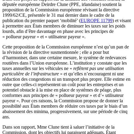
députée européenne Deirdre Clune (PPE, irlandaise) soutient la
proposition de la Commission européenne révisant la directive
1999/62/CE, présentée le 31 mai dernier dans le cadre de la
publication du premier paquet ‘mobilité’ (
EUROPE 11799
) et visant
à permettre aux États membres de diminuer les taxes sur les poids
lourds, afin d’être davantage en phase avec les principes de
« pollueur payeur » et « utilisateur payeur ».
Cette proposition de la Commission européenne n’est qu’un pan de
la révision de la directive susmentionnée ; elle a pour but
d’harmoniser, dans une certaine mesure, le système de redevances
routières dans l’Union européenne. L’institution y constate que les
taxes annuelles sur les véhicules ne «
reflètent pas une utilisation
particulière de l’infrastructure
» et qu’elles n’encouragent ni une
réduction des congestions ni un transport plus propre. Elle estime en
outre que celles-ci représentent un coût pour les entreprises et un
potentiel obstacle à la mise en place de systèmes de péage, plus
conformes aux principes de « pollueur payeur » et d’« utilisateur
payeur ». Pour ces raisons, la Commission propose de donner la
possibilité aux États membres de réduire ces taxes par le biais d’un
abaissement des minima, progressivement, sur une période de cinq
ans.
Dans son rapport, Mme Clune tient à saluer l’initiative de la
Commission, dont les objectifs lui paraissent adéquats. Étant