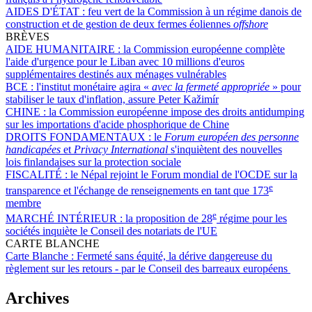
AIDES D'ÉTAT :
feu vert de la Commission à un régime danois de
construction et de gestion de deux fermes éoliennes
offshore
BRÈVES
AIDE HUMANITAIRE :
la Commission européenne complète
l'aide d'urgence pour le Liban avec 10 millions d'euros
supplémentaires destinés aux ménages vulnérables
BCE :
l'institut monétaire agira «
avec la fermeté appropriée
» pour
stabiliser le taux d'inflation, assure Peter Kažimír
CHINE :
la Commission européenne impose des droits antidumping
sur les importations d'acide phosphorique de Chine
DROITS FONDAMENTAUX :
le
Forum européen des personne
handicapées
et
Privacy International
s'inquiètent des nouvelles
lois finlandaises sur la protection sociale
FISCALITÉ :
le Népal rejoint le Forum mondial de l'OCDE sur la
e
transparence et l'échange de renseignements en tant que 173
membre
e
MARCHÉ INTÉRIEUR :
la proposition de 28
régime pour les
sociétés inquiète le Conseil des notariats de l'UE
CARTE BLANCHE
Carte Blanche :
Fermeté sans équité, la dérive dangereuse du
règlement sur les retours - par le Conseil des barreaux européens
Archives