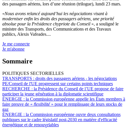
des passagers aériens, lors d’une réunion (trilogue), lundi 23 mars.
«
Nous avons relancé aujourd’hui les négociations visant à
moderniser enfin les droits des passagers aériens, une priorité
absolue pour la Présidence chypriote du Conseil
», a souligné le
ministre des Transports, des Communications et des Travaux
publics, Alexis Vafeades....
Je me connecte
Je m'abonne
Sommaire
POLITIQUES SECTORIELLES
TRANSPORTS :
droits des passagers aériens - les négociations
PE/Conseil de l'UE progressent sur certains points techniques
RECHERCHE :
la Présidence du Conseil de l’UE propose de faire
participer la jeune génération à la diplomatie scientifique
ÉNERGIE :
la Commission européenne appelle les États membres à
faire preuve de «
flexibilité
» pour le remplissage de leurs stocks de
gaz
ÉNERGIE :
la Commission européenne ouvre deux consultations
publiques sur le cadre législatif post-2030 en matière d'efficacité
énergétique et de renouvelables