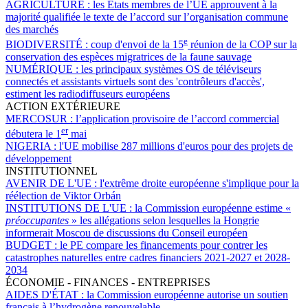
AGRICULTURE :
les États membres de l’UE approuvent à la
majorité qualifiée le texte de l’accord sur l’organisation commune
des marchés
e
BIODIVERSITÉ :
coup d'envoi de la 15
réunion de la COP sur la
conservation des espèces migratrices de la faune sauvage
NUMÉRIQUE :
les principaux systèmes OS de téléviseurs
connectés et assistants virtuels sont des 'contrôleurs d'accès',
estiment les radiodiffuseurs européens
ACTION EXTÉRIEURE
MERCOSUR :
l’application provisoire de l’accord commercial
er
débutera le 1
mai
NIGERIA :
l'UE mobilise 287 millions d'euros pour des projets de
développement
INSTITUTIONNEL
AVENIR DE L'UE :
l'extrême droite européenne s'implique pour la
réélection de Viktor Orbán
INSTITUTIONS DE L'UE :
la Commission européenne estime «
préoccupantes
» les allégations selon lesquelles la Hongrie
informerait Moscou de discussions du Conseil européen
BUDGET :
le PE compare les financements pour contrer les
catastrophes naturelles entre cadres financiers 2021-2027 et 2028-
2034
ÉCONOMIE - FINANCES - ENTREPRISES
AIDES D'ÉTAT :
la Commission européenne autorise un soutien
français à l’hydrogène renouvelable