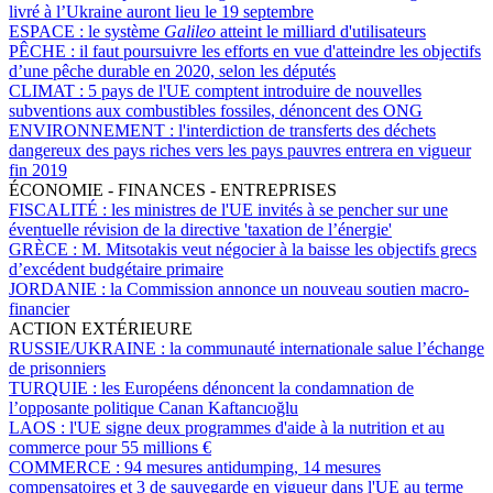
livré à l’Ukraine auront lieu le 19 septembre
ESPACE :
le système
Galileo
atteint le milliard d'utilisateurs
PÊCHE :
il faut poursuivre les efforts en vue d'atteindre les objectifs
d’une pêche durable en 2020, selon les députés
CLIMAT :
5 pays de l'UE comptent introduire de nouvelles
subventions aux combustibles fossiles, dénoncent des ONG
ENVIRONNEMENT :
l'interdiction de transferts des déchets
dangereux des pays riches vers les pays pauvres entrera en vigueur
fin 2019
ÉCONOMIE - FINANCES - ENTREPRISES
FISCALITÉ :
les ministres de l'UE invités à se pencher sur une
éventuelle révision de la directive 'taxation de l’énergie'
GRÈCE :
M. Mitsotakis veut négocier à la baisse les objectifs grecs
d’excédent budgétaire primaire
JORDANIE :
la Commission annonce un nouveau soutien macro-
financier
ACTION EXTÉRIEURE
RUSSIE/UKRAINE :
la communauté internationale salue l’échange
de prisonniers
TURQUIE :
les Européens dénoncent la condamnation de
l’opposante politique Canan Kaftancıoğlu
LAOS :
l'UE signe deux programmes d'aide à la nutrition et au
commerce pour 55 millions €
COMMERCE :
94 mesures antidumping, 14 mesures
compensatoires et 3 de sauvegarde en vigueur dans l'UE au terme