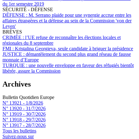
du 1er semestre 2019
SÉCURITÉ - DÉFENSE
DÉFENSE :
M. Serrano plaide pour une synergie accrue entre les
affaires étrangères et la défense au sein de la Commission 'von der
Leyen'
BRÈVES
CRIMÉE :
l’UE refuse de reconnaître les élections locales et
régionales du 8 septembre
FMI :
Kristalina Georgieva, seule candidate à briguer la présidence
JUSTICE :
démantèlement du second plus grand réseau de fausse
monnaie d’Europe
TURQUIE :
une nouvelle enveloppe en faveur des réfugiés bientôt
libérée, assure la Commission
Archives
Bulletin Quotidien Europe
N° 13921 -
1/8/2026
N° 13920 -
31/7/2026
N° 13919 -
30/7/2026
N° 13918 -
29/7/2026
N° 13917 -
28/7/2026
Tous les bulletins
Suivez-nous sur