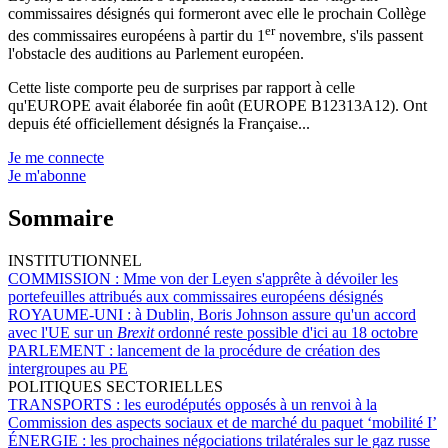
commissaires désignés qui formeront avec elle le prochain Collège
er
des commissaires européens à partir du 1
novembre, s'ils passent
l'obstacle des auditions au Parlement européen.
Cette liste comporte peu de surprises par rapport à celle
qu'EUROPE avait élaborée fin août (EUROPE B12313A12). Ont
depuis été officiellement désignés la Française...
Je me connecte
Je m'abonne
Sommaire
INSTITUTIONNEL
COMMISSION :
Mme von der Leyen s'apprête à dévoiler les
portefeuilles attribués aux commissaires européens désignés
ROYAUME-UNI :
à Dublin, Boris Johnson assure qu'un accord
avec l'UE sur un
Brexit
ordonné reste possible d'ici au 18 octobre
PARLEMENT :
lancement de la procédure de création des
intergroupes au PE
POLITIQUES SECTORIELLES
TRANSPORTS :
les eurodéputés opposés à un renvoi à la
Commission des aspects sociaux et de marché du paquet ‘mobilité I’
ÉNERGIE :
les prochaines négociations trilatérales sur le gaz russe