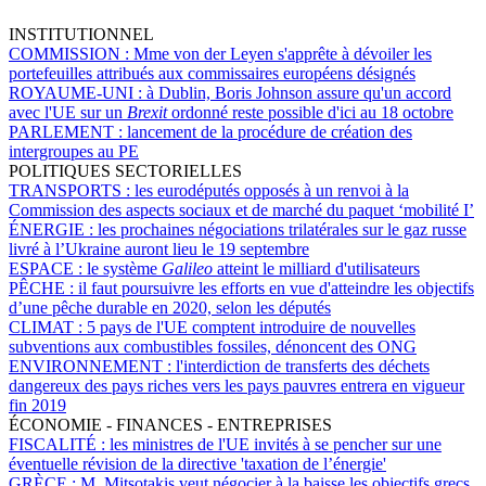
INSTITUTIONNEL
COMMISSION :
Mme von der Leyen s'apprête à dévoiler les
portefeuilles attribués aux commissaires européens désignés
ROYAUME-UNI :
à Dublin, Boris Johnson assure qu'un accord
avec l'UE sur un
Brexit
ordonné reste possible d'ici au 18 octobre
PARLEMENT :
lancement de la procédure de création des
intergroupes au PE
POLITIQUES SECTORIELLES
TRANSPORTS :
les eurodéputés opposés à un renvoi à la
Commission des aspects sociaux et de marché du paquet ‘mobilité I’
ÉNERGIE :
les prochaines négociations trilatérales sur le gaz russe
livré à l’Ukraine auront lieu le 19 septembre
ESPACE :
le système
Galileo
atteint le milliard d'utilisateurs
PÊCHE :
il faut poursuivre les efforts en vue d'atteindre les objectifs
d’une pêche durable en 2020, selon les députés
CLIMAT :
5 pays de l'UE comptent introduire de nouvelles
subventions aux combustibles fossiles, dénoncent des ONG
ENVIRONNEMENT :
l'interdiction de transferts des déchets
dangereux des pays riches vers les pays pauvres entrera en vigueur
fin 2019
ÉCONOMIE - FINANCES - ENTREPRISES
FISCALITÉ :
les ministres de l'UE invités à se pencher sur une
éventuelle révision de la directive 'taxation de l’énergie'
GRÈCE :
M. Mitsotakis veut négocier à la baisse les objectifs grecs