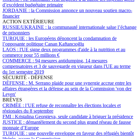
d’excédent budgétaire primaire
JORDANIE :
la Commission annonce un nouveau soutien macro-
financier
ACTION EXTÉRIEURE
RUSSIE/UKRAINE :
la communauté internationale salue l’échange
de prisonniers
TURQUIE :
les Européens dénoncent la condamnation de
l’opposante politique Canan Kaftancıoğlu
LAOS :
l'UE signe deux programmes d'aide à la nutrition et au
commerce pour 55 millions €
COMMERCE :
94 mesures antidumping, 14 mesures
compensatoires et 3 de sauvegarde en vigueur dans l'UE au terme
du 1er semestre 2019
SÉCURITÉ - DÉFENSE
DÉFENSE :
M. Serrano plaide pour une synergie accrue entre les
affaires étrangères et la défense au sein de la Commission 'von der
Leyen'
BRÈVES
CRIMÉE :
l’UE refuse de reconnaître les élections locales et
régionales du 8 septembre
FMI :
Kristalina Georgieva, seule candidate à briguer la présidence
JUSTICE :
démantèlement du second plus grand réseau de fausse
monnaie d’Europe
TURQUIE :
une nouvelle enveloppe en faveur des réfugiés bientôt
libérée, assure la Commission