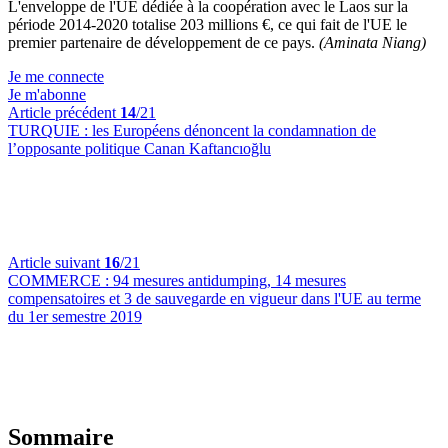
L'enveloppe de l'UE dédiée à la coopération avec le Laos sur la
période 2014-2020 totalise 203 millions €, ce qui fait de l'UE le
premier partenaire de développement de ce pays.
(Aminata Niang)
Je me connecte
Je m'abonne
Article précédent
14
/21
TURQUIE :
les Européens dénoncent la condamnation de
l’opposante politique Canan Kaftancıoğlu
Article suivant
16
/21
COMMERCE :
94 mesures antidumping, 14 mesures
compensatoires et 3 de sauvegarde en vigueur dans l'UE au terme
du 1er semestre 2019
Sommaire