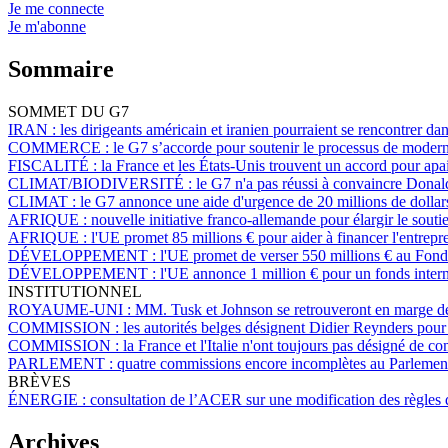
Je me connecte
Je m'abonne
Sommaire
SOMMET DU G7
IRAN :
les dirigeants américain et iranien pourraient se rencontrer d
COMMERCE :
le G7 s’accorde pour soutenir le processus de mode
FISCALITÉ :
la France et les États-Unis trouvent un accord pour apa
CLIMAT/BIODIVERSITÉ :
le G7 n'a pas réussi à convaincre Donal
CLIMAT :
le G7 annonce une aide d'urgence de 20 millions de dollar
AFRIQUE :
nouvelle initiative franco-allemande pour élargir le soutien
AFRIQUE :
l'UE promet 85 millions € pour aider à financer l'entre
DÉVELOPPEMENT :
l'UE promet de verser 550 millions € au Fonds 
DÉVELOPPEMENT :
l'UE annonce 1 million € pour un fonds interna
INSTITUTIONNEL
ROYAUME-UNI :
MM. Tusk et Johnson se retrouveront en marge d
COMMISSION :
les autorités belges désignent Didier Reynders pou
COMMISSION :
la France et l'Italie n'ont toujours pas désigné de 
PARLEMENT :
quatre commissions encore incomplètes au Parlemen
BRÈVES
ÉNERGIE :
consultation de l’ACER sur une modification des règles d
Archives