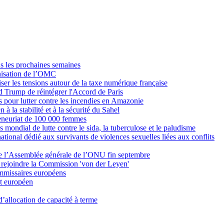
ans les prochaines semaines
rnisation de l’OMC
iser les tensions autour de la taxe numérique française
d Trump de réintégrer l'Accord de Paris
s pour lutter contre les incendies en Amazonie
 à la stabilité et à la sécurité du Sahel
preneuriat de 100 000 femmes
mondial de lutte contre le sida, la tuberculose et le paludisme
tional dédié aux survivants de violences sexuelles liées aux conflits
e l’Assemblée générale de l’ONU fin septembre
r rejoindre la Commission 'von der Leyen'
commissaires européens
t européen
’allocation de capacité à terme