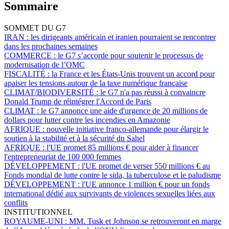
Sommaire
SOMMET DU G7
IRAN :
les dirigeants américain et iranien pourraient se rencontrer
dans les prochaines semaines
COMMERCE :
le G7 s’accorde pour soutenir le processus de
modernisation de l’OMC
FISCALITÉ :
la France et les États-Unis trouvent un accord pour
apaiser les tensions autour de la taxe numérique française
CLIMAT/BIODIVERSITÉ :
le G7 n'a pas réussi à convaincre
Donald Trump de réintégrer l'Accord de Paris
CLIMAT :
le G7 annonce une aide d'urgence de 20 millions de
dollars pour lutter contre les incendies en Amazonie
AFRIQUE :
nouvelle initiative franco-allemande pour élargir le
soutien à la stabilité et à la sécurité du Sahel
AFRIQUE :
l'UE promet 85 millions € pour aider à financer
l'entrepreneuriat de 100 000 femmes
DÉVELOPPEMENT :
l'UE promet de verser 550 millions € au
Fonds mondial de lutte contre le sida, la tuberculose et le paludisme
DÉVELOPPEMENT :
l'UE annonce 1 million € pour un fonds
international dédié aux survivants de violences sexuelles liées aux
conflits
INSTITUTIONNEL
ROYAUME-UNI :
MM. Tusk et Johnson se retrouveront en marge