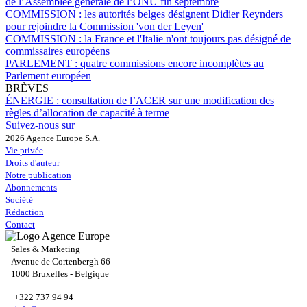
de l’Assemblée générale de l’ONU fin septembre
COMMISSION :
les autorités belges désignent Didier Reynders
pour rejoindre la Commission 'von der Leyen'
COMMISSION :
la France et l'Italie n'ont toujours pas désigné de
commissaires européens
PARLEMENT :
quatre commissions encore incomplètes au
Parlement européen
BRÈVES
ÉNERGIE :
consultation de l’ACER sur une modification des
règles d’allocation de capacité à terme
Suivez-nous sur
2026 Agence Europe S.A.
Vie privée
Droits d'auteur
Notre publication
Abonnements
Société
Rédaction
Contact
Sales & Marketing
Avenue de Cortenbergh 66
1000 Bruxelles - Belgique
+322 737 94 94