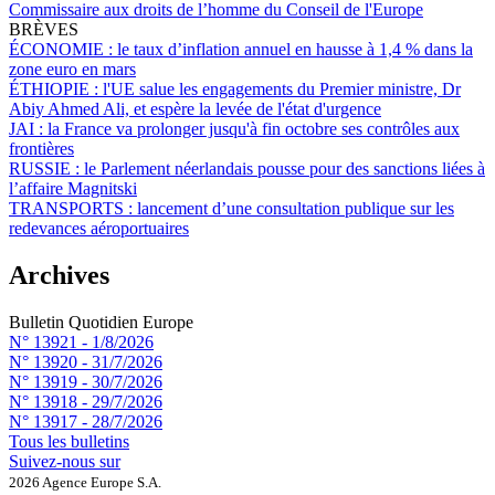
Commissaire aux droits de l’homme du Conseil de l'Europe
BRÈVES
ÉCONOMIE :
le taux d’inflation annuel en hausse à 1,4 % dans la
zone euro en mars
ÉTHIOPIE :
l'UE salue les engagements du Premier ministre, Dr
Abiy Ahmed Ali, et espère la levée de l'état d'urgence
JAI :
la France va prolonger jusqu'à fin octobre ses contrôles aux
frontières
RUSSIE :
le Parlement néerlandais pousse pour des sanctions liées à
l’affaire Magnitski
TRANSPORTS :
lancement d’une consultation publique sur les
redevances aéroportuaires
Archives
Bulletin Quotidien Europe
N° 13921 -
1/8/2026
N° 13920 -
31/7/2026
N° 13919 -
30/7/2026
N° 13918 -
29/7/2026
N° 13917 -
28/7/2026
Tous les bulletins
Suivez-nous sur
2026 Agence Europe S.A.