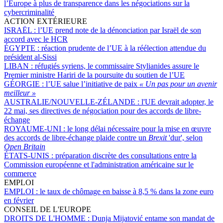
l’Europe à plus de transparence dans les négociations sur la
cybercriminalité
ACTION EXTÉRIEURE
ISRAËL :
l’UE prend note de la dénonciation par Israël de son
accord avec le HCR
ÉGYPTE :
réaction prudente de l’UE à la réélection attendue du
président al-Sissi
LIBAN :
réfugiés syriens, le commissaire Stylianides assure le
Premier ministre Hariri de la poursuite du soutien de l’UE
GÉORGIE :
l’UE salue l’initiative de paix
« Un pas pour un avenir
meilleur »
AUSTRALIE/NOUVELLE-ZÉLANDE :
l'UE devrait adopter, le
22 mai, ses directives de négociation pour des accords de libre-
échange
ROYAUME-UNI :
le long délai nécessaire pour la mise en œuvre
des accords de libre-échange plaide contre un
Brexit
'dur', selon
Open Britain
ÉTATS-UNIS :
préparation discrète des consultations entre la
Commission européenne et l'administration américaine sur le
commerce
EMPLOI
EMPLOI :
le taux de chômage en baisse à 8,5 % dans la zone euro
en février
CONSEIL DE L'EUROPE
DROITS DE L'HOMME :
Dunja Mijatović entame son mandat de