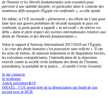
de l'homme et les libertés fondamentales sont essentiels pour
parvenir à une stabilité durable, en particulier dans le contexte des
nombreux défis auxquels l'Égypte est confrontée »
, a-t-elle ajouté.
De même, si l’UE reconnaît
« pleinement »
les efforts du Caire pour
faire face aux graves problèmes de sécurité auxquels le pays est
confronté, la porte-parole a rappelé
« la nécessité »
de relever ces
défis
« dans le plein respect des normes internationales relatives aux
droits de l'homme et des libertés fondamentales ».
Selon le rapport d’
Amnesty International
2017/2018 sur l’Égypte,
« la crise des droits humains s’est poursuivie sans relâche ».
Il cite
les actes de torture, de mauvais traitements et de disparitions forcées,
les exécutions extrajudiciaires, l’intensification de la répression
exercée contre la société civile (militants des droits de l’homme,
journalistes), la partialité de la justice…
(Camille-Cerise Gessant)
Je me connecte
Je m'abonne
Article précédent
6
/19
ISRAËL :
l’UE prend note de la dénonciation par Israël de son
accord avec le HCR