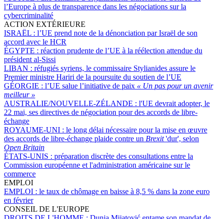
l’Europe à plus de transparence dans les négociations sur la
cybercriminalité
ACTION EXTÉRIEURE
ISRAËL :
l’UE prend note de la dénonciation par Israël de son
accord avec le HCR
ÉGYPTE :
réaction prudente de l’UE à la réélection attendue du
président al-Sissi
LIBAN :
réfugiés syriens, le commissaire Stylianides assure le
Premier ministre Hariri de la poursuite du soutien de l’UE
GÉORGIE :
l’UE salue l’initiative de paix
« Un pas pour un avenir
meilleur »
AUSTRALIE/NOUVELLE-ZÉLANDE :
l'UE devrait adopter, le
22 mai, ses directives de négociation pour des accords de libre-
échange
ROYAUME-UNI :
le long délai nécessaire pour la mise en œuvre
des accords de libre-échange plaide contre un
Brexit
'dur', selon
Open Britain
ÉTATS-UNIS :
préparation discrète des consultations entre la
Commission européenne et l'administration américaine sur le
commerce
EMPLOI
EMPLOI :
le taux de chômage en baisse à 8,5 % dans la zone euro
en février
CONSEIL DE L'EUROPE
DROITS DE L'HOMME :
Dunja Mijatović entame son mandat de