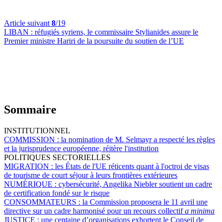
Article suivant
8
/19
LIBAN :
réfugiés syriens, le commissaire Stylianides assure le
Premier ministre Hariri de la poursuite du soutien de l’UE
Sommaire
INSTITUTIONNEL
COMMISSION :
la nomination de M. Selmayr a respecté les règles
et la jurisprudence européenne, réitère l'institution
POLITIQUES SECTORIELLES
MIGRATION :
les États de l'UE réticents quant à l'octroi de visas
de tourisme de court séjour à leurs frontières extérieures
NUMÉRIQUE :
cybersécurité, Angelika Niebler soutient un cadre
de certification fondé sur le risque
CONSOMMATEURS :
la Commission proposera le 11 avril une
directive sur un cadre harmonisé pour un recours collectif
a minima
JUSTICE :
une centaine d’organisations exhortent le Conseil de