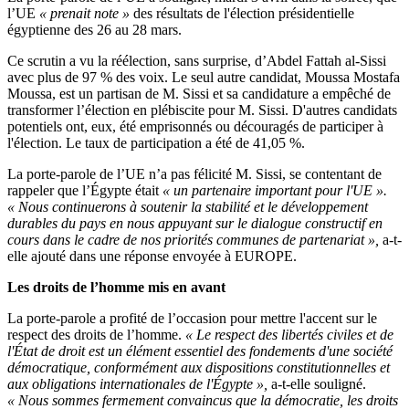
l’UE
« prenait note »
des résultats de l'élection présidentielle
égyptienne des 26 au 28 mars.
Ce scrutin a vu la réélection, sans surprise, d’Abdel Fattah al-Sissi
avec plus de 97 % des voix. Le seul autre candidat, Moussa Mostafa
Moussa, est un partisan de M. Sissi et sa candidature a empêché de
transformer l’élection en plébiscite pour M. Sissi. D'autres candidats
potentiels ont, eux, été emprisonnés ou découragés de participer à
l'élection. Le taux de participation a été de 41,05 %.
La porte-parole de l’UE n’a pas félicité M. Sissi, se contentant de
rappeler que l’Égypte était
« un partenaire important pour l'UE ».
« Nous continuerons à soutenir la stabilité et le développement
durables du pays en nous appuyant sur le dialogue constructif en
cours dans le cadre de nos priorités communes de partenariat »,
a-t-
elle ajouté dans une réponse envoyée à EUROPE.
Les droits de l’homme mis en avant
La porte-parole a profité de l’occasion pour mettre l'accent sur le
respect des droits de l’homme.
« Le respect des libertés civiles et de
l'État de droit est un élément essentiel des fondements d'une société
démocratique, conformément aux dispositions constitutionnelles et
aux obligations internationales de l'Égypte »,
a-t-elle souligné.
« Nous sommes fermement convaincus que la démocratie, les droits