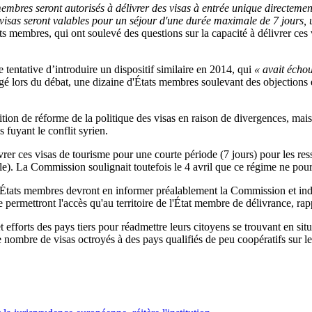
 membres seront autorisés à délivrer des visas à entrée unique directemen
s visas seront valables pour un séjour d'une durée maximale de 7 jours
membres, qui ont soulevé des questions sur la capacité à délivrer ces vis
ne tentative d’introduire un dispositif similaire en 2014, qui
« avait écho
gé lors du débat, une dizaine d'États membres soulevant des objections
ition de réforme de la politique des visas en raison de divergences, mai
 fuyant le conflit syrien.
rer ces visas de tourisme pour une courte période (7 jours) pour les ress
). La Commission soulignait toutefois le 4 avril que ce régime ne pourr
es États membres devront en informer préalablement la Commission et indi
permettront l'accès qu'au territoire de l'État membre de délivrance, rapp
et efforts des pays tiers pour réadmettre leurs citoyens se trouvant en sit
e nombre de visas octroyés à des pays qualifiés de peu coopératifs sur le