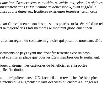
t aux frontières terrestres et maritimes extérieures, selon des régimes
, uniquement dans l'État membre de délivrance »,
avait suggéré la
as courte durée aux frontières extérieures terrestres, selon cette
ué au Conseil
» en raison des questions posées sur la sécurité d’un tel
 et la majorité des États membres se montrant globalement peu
s aussi au regard du contexte migratoire qui posait de nouveaux défis
ortissants de pays ayant une frontière terrestre avec un pays
ait être mis en place que pour les États membres qui le souhaitent.
quer clairement les catégories de bénéficiaires et la portée
elle l’institution.
uation irrégulière dans l’UE, l'accueil a, en revanche, été bien plus
s retours ou à augmenter le tarif des visas ou encore à allonger les