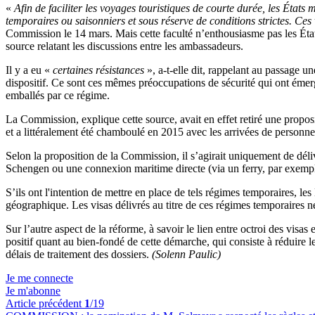
«
Afin de faciliter les voyages touristiques de courte durée, les États
temporaires ou saisonniers et sous réserve de conditions strictes. Ce
Commission le 14 mars. Mais cette faculté n’enthousiasme pas les États 
source relatant les discussions entre les ambassadeurs.
Il y a eu «
certaines résistances
», a-t-elle dit, rappelant au passage u
dispositif. Ce sont ces mêmes préoccupations de sécurité qui ont émer
emballés par ce régime.
La Commission, explique cette source, avait en effet retiré une propos
et a littéralement été chamboulé en 2015 avec les arrivées de personnes
Selon la proposition de la Commission, il s’agirait uniquement de déliv
Schengen ou une connexion maritime directe (via un ferry, par exemple
S’ils ont l'intention de mettre en place de tels régimes temporaires, l
géographique. Les visas délivrés au titre de ces régimes temporaires ne 
Sur l’autre aspect de la réforme, à savoir le lien entre octroi des visas 
positif quant au bien-fondé de cette démarche, qui consiste à réduire l
délais de traitement des dossiers.
(Solenn Paulic)
Je me connecte
Je m'abonne
Article précédent
1
/19