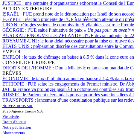
JUSTICE :
une centaine d’organisations exhortent le Conseil de l’Eur
ACTION EXTÉRIEURE
ISRAËL :
l’UE prend note de la dénonciation par Israël de son acco
ÉGYPTE :
réaction prudente de l’UE à la réélection attendue du prési
LIBAN :
réfugiés syriens, le commissaire Stylianides assure le Premie
GÉORGIE :
l’UE salue l’initiative de paix
« Un pas pour un avenir m
AUSTRALIE/NOUVELLE-ZÉLANDE :
l'UE devrait adopter, le 2
ROYAUME-UNI :
le long délai nécessaire pour la mise en œuvre de
ÉTATS-UNIS :
préparation discrète des consultations entre la Comm
EMPLOI
EMPLOI :
le taux de chômage en baisse à 8,5 % dans la zone euro en
CONSEIL DE L'EUROPE
DROITS DE L'HOMME :
Dunja Mijatović entame son mandat de Co
BRÈVES
ÉCONOMIE :
le taux d’inflation annuel en hausse à 1,4 % dans la z
ÉTHIOPIE :
l'UE salue les engagements du Premier ministre, Dr Abiy 
JAI :
la France va prolonger jusqu'à fin octobre ses contrôles aux fron
RUSSIE :
le Parlement néerlandais pousse pour des sanctions liées à l
TRANSPORTS :
lancement d’une consultation publique sur les rede
Suivez-nous sur
2026 Agence Europe S.A.
Vie privée
Droits d'auteur
Notre publication
Abonnements