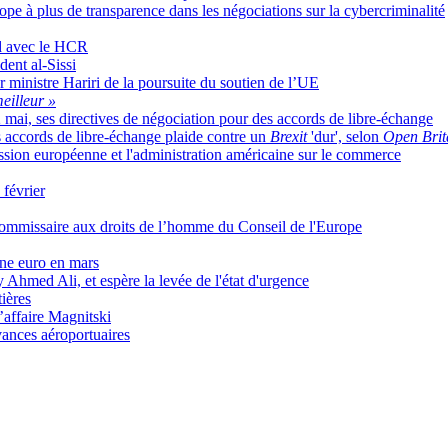
ope à plus de transparence dans les négociations sur la cybercriminalité
rd avec le HCR
dent al-Sissi
r ministre Hariri de la poursuite du soutien de l’UE
eilleur »
2 mai, ses directives de négociation pour des accords de libre-échange
s accords de libre-échange plaide contre un
Brexit
'dur', selon
Open Brit
ission européenne et l'administration américaine sur le commerce
 février
mmissaire aux droits de l’homme du Conseil de l'Europe
one euro en mars
Ahmed Ali, et espère la levée de l'état d'urgence
tières
’affaire Magnitski
vances aéroportuaires