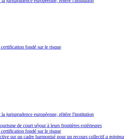
la jurisprudence européenne, réitère l'institution
certification fondé sur le risque
la jurisprudence européenne, réitère l'institution
 tourisme de court séjour à leurs frontières extérieures
certification fondé sur le risque
ctive sur un cadre harmonisé pour un recours collectif
a minima