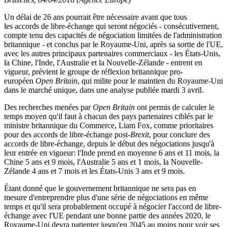
Un délai de 26 ans pourrait être nécessaire avant que tous
les accords de libre-échange qui seront négociés - consécutivement,
compte tenu des capacités de négociation limitées de l'administration
britannique - et conclus par le Royaume-Uni, après sa sortie de l'UE,
avec les autres principaux partenaires commerciaux - les États-Unis,
la Chine, l'Inde, l'Australie et la Nouvelle-Zélande - entrent en
vigueur, prévient le groupe de réflexion britannique pro-
européen
Open Britain
, qui milite pour le maintien du Royaume-Uni
dans le marché unique, dans une analyse publiée mardi 3 avril.
Des recherches menées par
Open Britain
ont permis de calculer le
temps moyen qu'il faut à chacun des pays partenaires ciblés par le
ministre britannique du Commerce, Liam Fox, comme prioritaires
pour des accords de libre-échange post-
Brexit
, pour conclure des
accords de libre-échange, depuis le début des négociations jusqu'à
leur entrée en vigueur: l'Inde prend en moyenne 6 ans et 11 mois, la
Chine 5 ans et 9 mois, l'Australie 5 ans et 1 mois, la Nouvelle-
Zélande 4 ans et 7 mois et les États-Unis 3 ans et 9 mois.
Étant donné que le gouvernement britannique ne sera pas en
mesure d'entreprendre plus d'une série de négociations en même
temps et qu'il sera probablement occupé à négocier l'accord de libre-
échange avec l'UE pendant une bonne partie des années 2020, le
Royaume-Uni devra patienter jusqu'en 2045 au moins pour voir ses