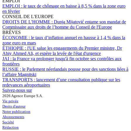
EMPLOI
EMPLOI :
le taux de chômage en baisse à 8,5 % dans la zone euro
en février
CONSEIL DE L'EUROPE
DROITS DE L'HOMME :
Dunja Mijatović entame son mandat de
Commissaire aux droits de l’homme du Conseil de l'Europe
BRÈVES
ÉCONOMIE :
le taux d’inflation annuel en hausse à 1,4 % dans la
zone euro en mars
ÉTHIOPIE :
l'UE salue les engagements du Premier ministre, Dr
Abiy Ahmed Ali, et espère la levée de l'état d'urgence
JAI :
la France va prolonger jusqu'à fin octobre ses contrôles aux
frontières
RUSSIE :
le Parlement néerlandais pousse pour des sanctions liées à
l’affaire Magnitski
TRANSPORTS :
lancement d’une consultation publique sur les
redevances aéroportuaires
Suivez-nous sur
2026 Agence Europe S.A.
Vie privée
Droits d'auteur
Notre publication
Abonnements
Société
Rédaction