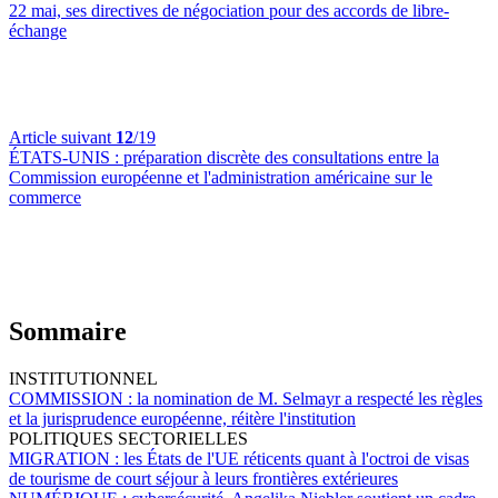
22 mai, ses directives de négociation pour des accords de libre-
échange
Article suivant
12
/19
ÉTATS-UNIS :
préparation discrète des consultations entre la
Commission européenne et l'administration américaine sur le
commerce
Sommaire
INSTITUTIONNEL
COMMISSION :
la nomination de M. Selmayr a respecté les règles
et la jurisprudence européenne, réitère l'institution
POLITIQUES SECTORIELLES
MIGRATION :
les États de l'UE réticents quant à l'octroi de visas
de tourisme de court séjour à leurs frontières extérieures