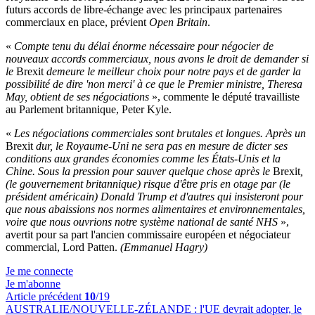
futurs accords de libre-échange avec les principaux partenaires
commerciaux en place, prévient
Open Britain
.
«
Compte tenu du délai énorme nécessaire pour négocier de
nouveaux accords commerciaux, nous avons le droit de demander si
le
Brexit
demeure le meilleur choix pour notre pays et de garder la
possibilité de dire 'non merci' à ce que le Premier ministre, Theresa
May, obtient de ses négociations
», commente le député travailliste
au Parlement britannique, Peter Kyle.
«
Les négociations commerciales sont brutales et longues. Après un
Brexit
dur, le Royaume-Uni ne sera pas en mesure de dicter ses
conditions aux grandes économies comme les États-Unis et la
Chine. Sous la pression pour sauver quelque chose après le
Brexit
,
(le gouvernement britannique) risque d'être pris en otage par (le
président américain) Donald Trump et d'autres qui insisteront pour
que nous abaissions nos normes alimentaires et environnementales,
voire que nous ouvrions notre système national de santé NHS
»,
avertit pour sa part l'ancien commissaire européen et négociateur
commercial, Lord Patten.
(Emmanuel Hagry)
Je me connecte
Je m'abonne
Article précédent
10
/19
AUSTRALIE/NOUVELLE-ZÉLANDE :
l'UE devrait adopter, le