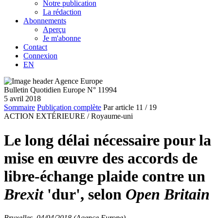
Notre publication
La rédaction
Abonnements
Aperçu
Je m'abonne
Contact
Connexion
EN
Bulletin Quotidien Europe N° 11994
5 avril 2018
Sommaire
Publication complète
Par article
11
/ 19
ACTION EXTÉRIEURE /
Royaume-uni
Le long délai nécessaire pour la
mise en œuvre des accords de
libre-échange plaide contre un
Brexit
'dur', selon
Open Britain
Bruxelles, 04/04/2018 (Agence Europe)