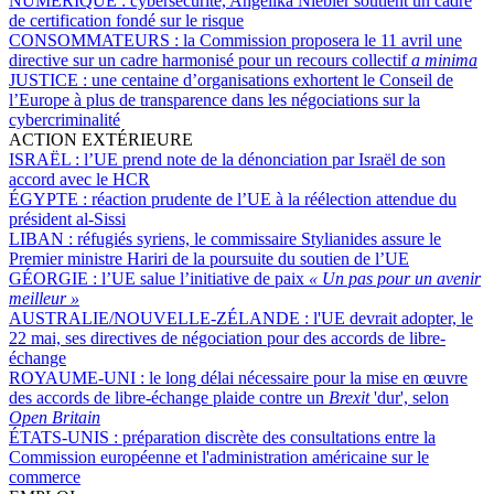
NUMÉRIQUE :
cybersécurité, Angelika Niebler soutient un cadre
de certification fondé sur le risque
CONSOMMATEURS :
la Commission proposera le 11 avril une
directive sur un cadre harmonisé pour un recours collectif
a minima
JUSTICE :
une centaine d’organisations exhortent le Conseil de
l’Europe à plus de transparence dans les négociations sur la
cybercriminalité
ACTION EXTÉRIEURE
ISRAËL :
l’UE prend note de la dénonciation par Israël de son
accord avec le HCR
ÉGYPTE :
réaction prudente de l’UE à la réélection attendue du
président al-Sissi
LIBAN :
réfugiés syriens, le commissaire Stylianides assure le
Premier ministre Hariri de la poursuite du soutien de l’UE
GÉORGIE :
l’UE salue l’initiative de paix
« Un pas pour un avenir
meilleur »
AUSTRALIE/NOUVELLE-ZÉLANDE :
l'UE devrait adopter, le
22 mai, ses directives de négociation pour des accords de libre-
échange
ROYAUME-UNI :
le long délai nécessaire pour la mise en œuvre
des accords de libre-échange plaide contre un
Brexit
'dur', selon
Open Britain
ÉTATS-UNIS :
préparation discrète des consultations entre la
Commission européenne et l'administration américaine sur le
commerce