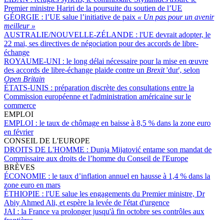
Premier ministre Hariri de la poursuite du soutien de l’UE
GÉORGIE :
l’UE salue l’initiative de paix
« Un pas pour un avenir
meilleur »
AUSTRALIE/NOUVELLE-ZÉLANDE :
l'UE devrait adopter, le
22 mai, ses directives de négociation pour des accords de libre-
échange
ROYAUME-UNI :
le long délai nécessaire pour la mise en œuvre
des accords de libre-échange plaide contre un
Brexit
'dur', selon
Open Britain
ÉTATS-UNIS :
préparation discrète des consultations entre la
Commission européenne et l'administration américaine sur le
commerce
EMPLOI
EMPLOI :
le taux de chômage en baisse à 8,5 % dans la zone euro
en février
CONSEIL DE L'EUROPE
DROITS DE L'HOMME :
Dunja Mijatović entame son mandat de
Commissaire aux droits de l’homme du Conseil de l'Europe
BRÈVES
ÉCONOMIE :
le taux d’inflation annuel en hausse à 1,4 % dans la
zone euro en mars
ÉTHIOPIE :
l'UE salue les engagements du Premier ministre, Dr
Abiy Ahmed Ali, et espère la levée de l'état d'urgence
JAI :
la France va prolonger jusqu'à fin octobre ses contrôles aux