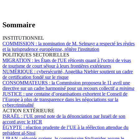
Sommaire
INSTITUTIONNEL
COMMISSION :
la nomination de M. Selmayr a respecté les règles
et la jurisprudence européenne, réitère l'institution
POLITIQUES SECTORIELLES
MIGRATION :
les États de l'UE réticents quant à l'octroi de visas
de tourisme de court séjour à leurs frontières extérieures
NUMÉRIQUE :
cybersécurité, Angelika Niebler soutient un cadre
de certification fondé sur le risque
CONSOMMATEURS :
la Commission proposera le 11 avril une
directive sur un cadre harmonisé pour un recours collectif
a minima
JUSTICE :
une centaine d’organisations exhortent le Conseil de
l’Europe à plus de transparence dans les négociations sur la
cybercriminalité
ACTION EXTÉRIEURE
ISRAËL :
l’UE prend note de la dénonciation par Israël de son
accord avec le HCR
ÉGYPTE :
réaction prudente de l’UE à la réélection attendue du
président al-Sissi
LIBAN :
réfugiés syriens, le commissaire Stylianides assure le